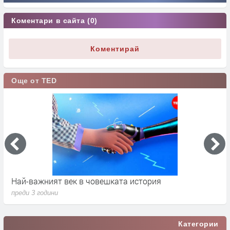
Коментари в сайта (0)
Коментирай
Още от TED
Най-важният век в човешката история
К
преди 3 години
п
Категории