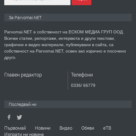
ПРЕДЛАГА
Монтажник на малки детайли за
За Parvomai.NET
медицинската индустрия
Parvomai.NET е собственост на ЕСКОМ МЕДИА ГРУП ООД.
Всички статии, репортажи, интервюта и други текстови,
преди 1 година
графични и видео материали, публикувани в сайта, са
собственост на Parvomai.NET, освен ако изрично е посочено
ПРЕДЛАГА
Уроци по Математика
друго.
Главен редактор
Телефони
преди 1 година
0336/ 66779
ПРЕДЛАГА
Продавам апартамент - гр.
Първомай
Последвай ни
преди 1 година
Първомай
Новини
Видео
Обяви
еТВ
Изпрати ни новина
ТЪРСИ