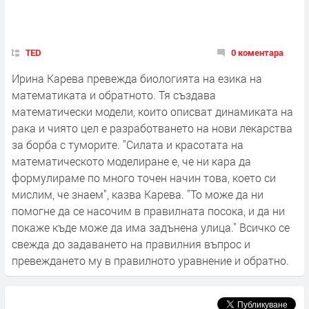
TED
0 коментара
Ирина Карева превежда биологията на езика на
математиката и обратното. Тя създава
математически модели, които описват динамиката на
рака и чиято цел е разработването на нови лекарства
за борба с туморите. "Силата и красотата на
математическото моделиране е, че ни кара да
формулираме по много точен начин това, което си
мислим, че знаем", казва Карева. "То може да ни
помогне да се насочим в правилната посока, и да ни
покаже къде може да има задънена улица." Всичко се
свежда до задаването на правилния въпрос и
превеждането му в правилното уравнение и обратно.