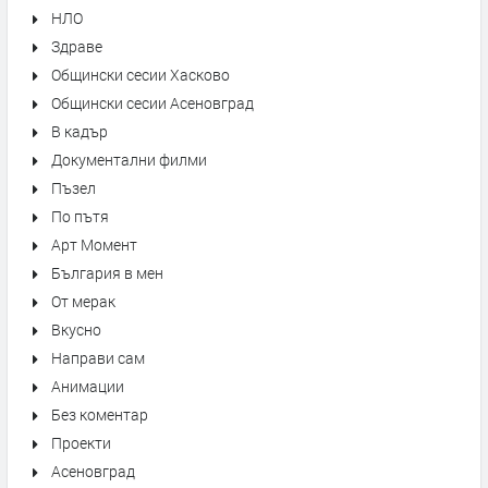
НЛО
Здраве
Общински сесии Хасково
Общински сесии Асеновград
В кадър
Документални филми
Пъзел
По пътя
Арт Момент
България в мен
От мерак
Вкусно
Направи сам
Анимации
Без коментар
Проекти
Асеновград