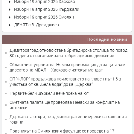
Избори 19 април 2026 Хасково
Избори 19 април 2026 Кърджали
Избори 19 април 2026 Смолян
ДЕНЯТ с В. Дремджиев
Последни новини
Димитровград отново стана бригадирска столица по повод
80 години от организираното бригадирско движение
Областният управител: Нямам правомощия да защитавам
директор на МБАЛ – Хасково с изтекъл мандат
ОП "ФЛОР" продължава почистването на главен път I-6 в
участъка от кв. „Бела вода“ до кв. „Църква“
Първите бели щъркели вече поеха на юг
Сметната палата ще провeрява Пеевски за конфликт на
интереси
Държавата откри, че административни мрежи са хаквани с
години
Празникът на Смилянския фасул ще се проведе на 17