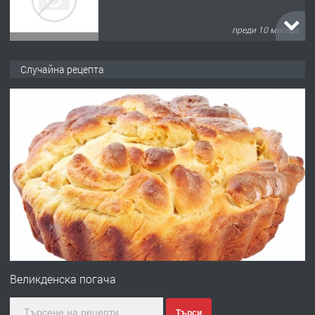
преди 10 месеца
ПРЕДЛАГА
Продава употребявани чисти и
Случайна рецепта
запазени матраци за спални.
преди 1 година
ПРЕДЛАГА
Работа за общи работници
преди 1 година
ПРЕДЛАГА
Първи поход "По стъпките на Ангел
Войвода"
Великденска погача
Търси
преди 1 година