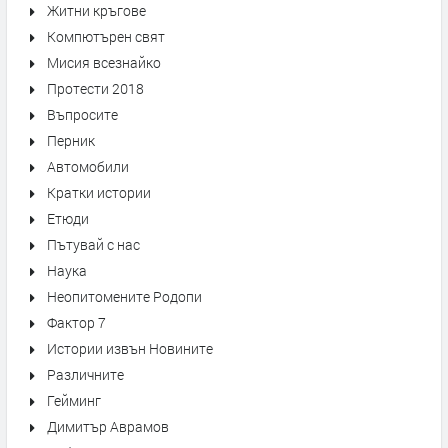
Житни кръгове
Компютърен свят
Мисия всезнайко
Протести 2018
Въпросите
Перник
Автомобили
Кратки истории
Етюди
Пътувай с нас
Наука
Неопитомените Родопи
Фактор 7
Истории извън Новините
Различните
Гейминг
Димитър Аврамов