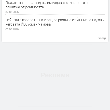
Лъжите на пропагандата им издават отчаянието на
рашиzма от реалността
02.08.2026
Нейнски е казала НЕ на Иран, за разлика от ЙЕСмена Радэв и
неговата ЙЕСуоман Чамова
01.08.2026
ivo.bg