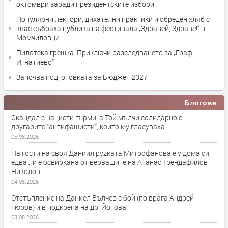
октомври заради президентските избори
Популярни лектори, дихателни практики и обреден хляб с
квас събраха публика на фестивала „Здравей, Здраве!“ в
Момчиловци
Пилотска грешка. Приключи разследването за „Граф
Игнатиево“
Започва подготовката за Бюджет 2027
Блогове
Скандал с нацисти гърми, а Той мълчи солидарно с
другарите “антифашисти”, които му гласуваха
05.08.2026
На гости на своя Даниил руzката Митрофанова е у дома си,
едва ли е освиркана от верващите на Атанас Трендафилов
Николов
04.08.2026
Отстъпление на Даниел Вълчев с бой (по врага Андрей
Гюров) и в подкрепа на др. Йотова
03.08.2026