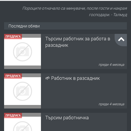
Пороците отначало са минувачи, после гости и накрая
господари. - Талмуд
Последни обяви
ПРЕДЛАГА
Търсим работник за работа в
разсадник
преди 4 месеца
ПРЕДЛАГА
🌱 Работник в разсадник
преди 4 месеца
ПРЕДЛАГА
Търсим работничка