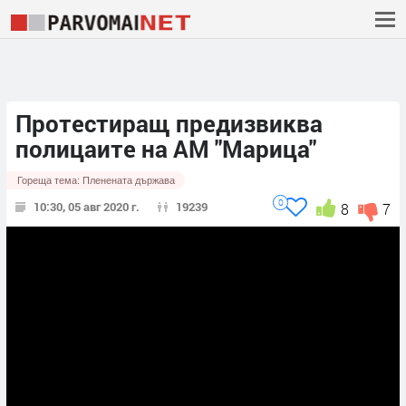
Протестиращ предизвиква
полицаите на АМ "Марица"
Гореща тема:
Пленената държава
0
10:30, 05 авг 2020 г.
19239
8
7