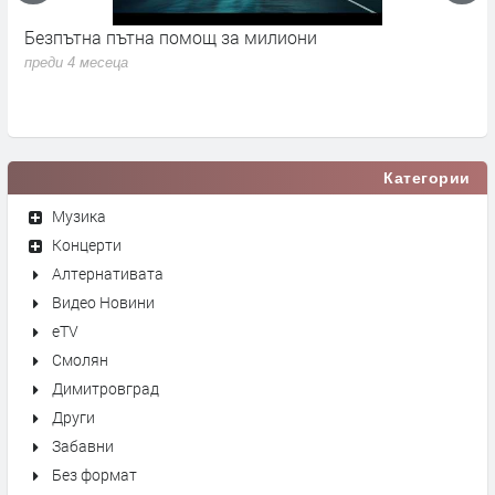
Безпътна пътна помощ за милиони
М
Б
преди 4 месеца
п
Категории
Музика
Концерти
Алтернативата
Видео Новини
eTV
Смолян
Димитровград
Други
Забавни
Без формат