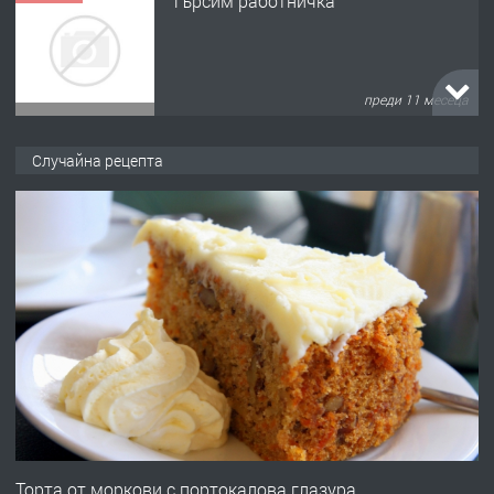
Търсим работничка
преди 11 месеца
ПРЕДЛАГА
Продава употребявани чисти и
Случайна рецепта
запазени матраци за спални.
преди 1 година
ПРЕДЛАГА
Работа за общи работници
преди 1 година
ПРЕДЛАГА
Първи поход "По стъпките на Ангел
Войвода"
Торта от моркови с портокалова глазура