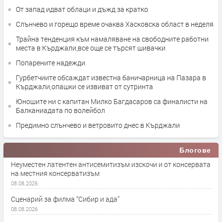
От запад идват облаци и дъжд за кратко
Слънчево и горещо време очаква Хасковска област в неделя
Трайна тенденция към намаляване на свободните работни
места в Кърджали,все още се търсят шивачки
Попарените надежди
Гурбетчиите обсаждат известна баничарница на Пазара в
Кърджали,опашки се извиват от сутринта
Юношите ни с капитан Милко Багдасаров са финалисти на
Балканиадата по волейбол
Предимно слънчево и ветровито днес в Кърджали
Блогове
Неуместен латентен антисемитизъм изскочи и от консервата
на местния консерватизъм
08.08.2026
Сценарий за филма “Сибир и ада”
08.08.2026