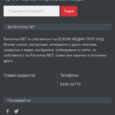
Търси
преди 1 година
ПРЕДЛАГА
Монтажник на малки детайли за
За Parvomai.NET
медицинската индустрия
Parvomai.NET е собственост на ЕСКОМ МЕДИА ГРУП ООД.
Всички статии, репортажи, интервюта и други текстови,
преди 1 година
графични и видео материали, публикувани в сайта, са
собственост на Parvomai.NET, освен ако изрично е посочено
ПРЕДЛАГА
Уроци по Математика
друго.
Главен редактор
Телефони
преди 1 година
0336/ 66779
ПРЕДЛАГА
Продавам апартамент - гр.
Първомай
Последвай ни