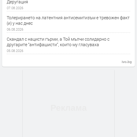
Деругация
07.08.2026
Толерирането на латентния антисемитизъм е тревожен факт
(и) у нас днес
06.08.2026
Скандал с нацисти гърми, а Той мълчи солидарно с
другарите “антифашисти”, които му гласуваха
05.08.2026
ivo.bg