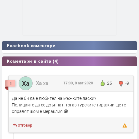
Facebook коментари
Коментари в сайта (4)
Ха
Ха ха
25
-9
1
17:09, 8 авг 2020
Да не би да е любител на мъжките ласки?
Полицаите да се дръпнат ,тогаз турските тиражии ще го
оправят щом е мераклия 😀
Отговор