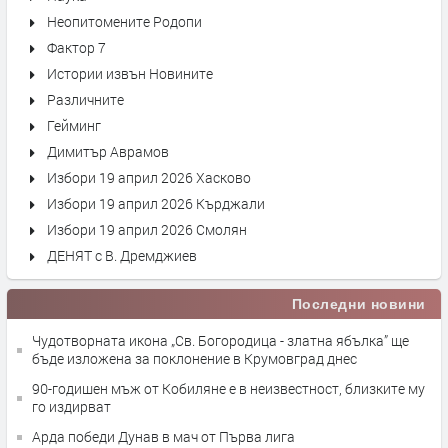
Неопитомените Родопи
Фактор 7
Истории извън Новините
Различните
Гейминг
Димитър Аврамов
Избори 19 април 2026 Хасково
Избори 19 април 2026 Кърджали
Избори 19 април 2026 Смолян
ДЕНЯТ с В. Дремджиев
Последни новини
Чудотворната икона „Св. Богородица - златна ябълка” ще
бъде изложена за поклонение в Крумовград днес
90-годишен мъж от Кобиляне е в неизвестност, близките му
го издирват
Арда победи Дунав в мач от Първа лига