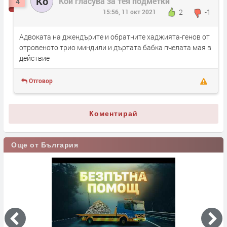
Ко
Кой гласува за тея подметки
4
2
-1
15:56, 11 окт 2021
Адвоката на джендърите и обратните хаджията-генов от
отровеното трио миндили и дъртата бабка пчелата мая в
действие
Отговор
Коментирай
Още от България