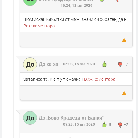
15:24, 12 авг 2020
Щом искаш бибитки от мъж, значи си обратен, да н...
Виж коментара
До
До ха ха
1
-7
05:03, 15 авг 2020
Затапиха те. К а п у т смачкан
Виж коментара
До
До,,Боко Крадеца от Банкя"
8
-2
07:28, 15 авг 2020