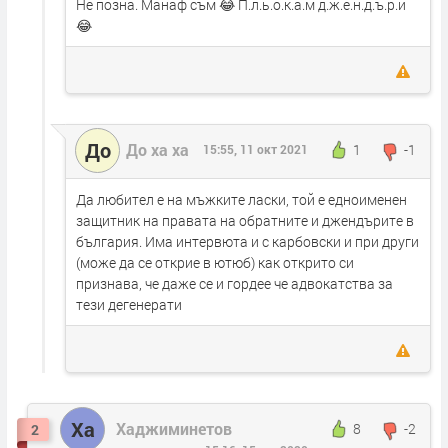
Не позна. Манаф съм 😂 П.л.ь.о.к.а.м д.ж.е.н.д.ъ.р.и
😂
До
До ха ха
1
-1
15:55, 11 окт 2021
Да любител е на мъжките ласки, той е едноименен
защитник на правата на обратните и джендърите в
българия. Има интервюта и с карбовски и при други
(може да се открие в ютюб) как открито си
признава, че даже се и гордее че адвокатства за
тези дегенерати
Ха
Хаджиминетов
8
-2
2