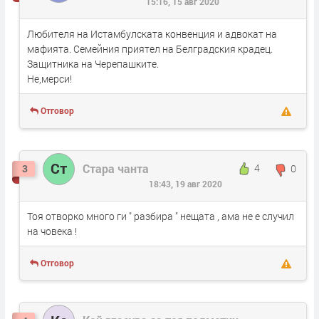
15:16, 15 авг 2020
Любителя на Истамбулската конвенция и адвокат на
мафията. Семейния приятел на Белградския крадец.
Защитника на Черепашките.
Не,мерси!
Отговор
Ст
Стара чанта
4
0
3
18:43, 19 авг 2020
Тоя отворко много ги " разбира " нещата , ама не е случил
на човека !
Отговор