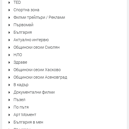
TED
Спортна зона
Филми трейлъри / Реклами
Първомай
България
Актуално интервю
Общински сесии Смолян
НЛО
Здраве
Общински сесии Хасково
Общински сесии Асеновград
В кадър
Документални филми
Пъзел
По пътя
Арт Момент
България в мен