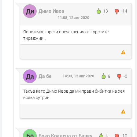
Ди
Димо Ивов
13
-14
11:08, 12 авг 2020
Явно имаш преки впечатления от турските
тираджии...
Да
Да бе
9
-6
14:33, 12 авг 2020
Такъв като Димо Ивов да ми прави бибитка на хея
всяка сутрин.
Бо
Боко Крадеца от Банкя
4
-10