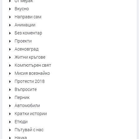
От мерак
Вкусно
Направи сам
Анимации
Без коментар
Проекти
Асеновград
Житни кръгове
Компютърен свят
Мисия всезнайко
Протести 2018
Въпросите
Перник
Автомобили
Кратки истории
Етюди
Пътувай с нас
Наука