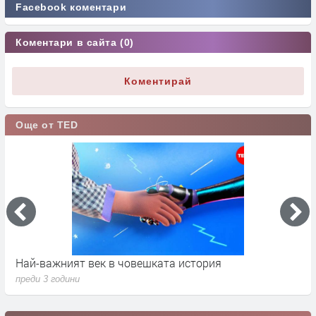
Facebook коментари
Коментари в сайта (0)
Коментирай
Още от TED
Най-важният век в човешката история
К
преди 3 години
п