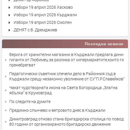
Избори 19 април 2026 Хасково
Избори 19 април 2026 Кърджали
Избори 19 април 2026 Смолян
ДЕНЯТ с В. Дремджиев
Последни новини
Верига от хранителни магазини в Кърджали предлага дини-
гиганти от Любимец за разлика от хипермаркетите,които ги
пренебрегват
Педагогически съветник спечели дело в Районния съд в
Кърджали срещу незаконно уволнение от СУ“П.Р.Славейков“
Чакат чудотворната икона на Света Богородица „Златна
ябълка“ в Крумовград
По следите на думите
Предимно слънчево и ветровито днес в Кърджали
Димитровград отново стана бригадирска столица по повод
80 години от организираното бригадирско движение