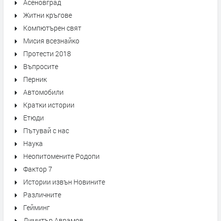
Асеновград
Житни кръгове
Компютърен свят
Мисия всезнайко
Протести 2018
Въпросите
Перник
Автомобили
Кратки истории
Етюди
Пътувай с нас
Наука
Неопитомените Родопи
Фактор 7
Истории извън Новините
Различните
Гейминг
Димитър Аврамов