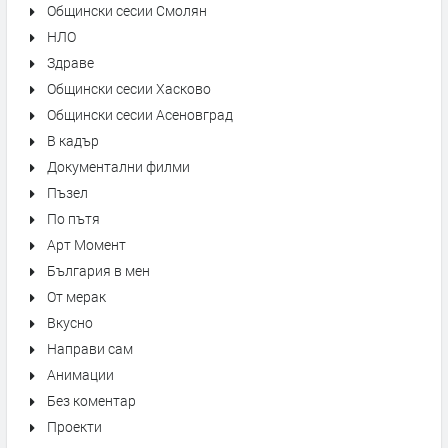
Общински сесии Смолян
НЛО
Здраве
Общински сесии Хасково
Общински сесии Асеновград
В кадър
Документални филми
Пъзел
По пътя
Арт Момент
България в мен
От мерак
Вкусно
Направи сам
Анимации
Без коментар
Проекти