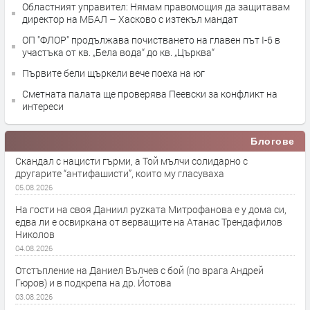
Областният управител: Нямам правомощия да защитавам
директор на МБАЛ – Хасково с изтекъл мандат
ОП "ФЛОР" продължава почистването на главен път I-6 в
участъка от кв. „Бела вода“ до кв. „Църква“
Първите бели щъркели вече поеха на юг
Сметната палата ще провeрява Пеевски за конфликт на
интереси
Блогове
Скандал с нацисти гърми, а Той мълчи солидарно с
другарите “антифашисти”, които му гласуваха
05.08.2026
На гости на своя Даниил руzката Митрофанова е у дома си,
едва ли е освиркана от верващите на Атанас Трендафилов
Николов
04.08.2026
Отстъпление на Даниел Вълчев с бой (по врага Андрей
Гюров) и в подкрепа на др. Йотова
03.08.2026