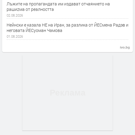
Лъжите на пропагандата им издават отчаянието на
рашиzма от реалността
02.08.2026
Нейнски е казала НЕ на Иран, за разлика от ЙЕСмена Радэв и
неговата ЙЕСуоман Чамова
01.08.2026
ivo.bg