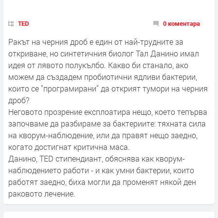
TED
0 коментара
Ракът на черния дроб е един от най-трудните за
откриване, но синтетичния биолог Тал Данино имал
идея от лявото полукълбо. Какво би станало, ако
можем да създадем пробиотични ядливи бактерии,
които се "програмирани" да открият тумори на черния
дроб?
Неговото прозрение експлоатира нещо, което тепърва
започваме да разбираме за бактериите: тяхната сила
на кворум-наблюдение, или да правят нещо заедно,
когато достигнат критична маса.
Данино, TED стипендиант, обяснява как кворум-
наблюдението работи - и как умни бактерии, които
работят заедно, биха могли да променят някой ден
раковото лечение.