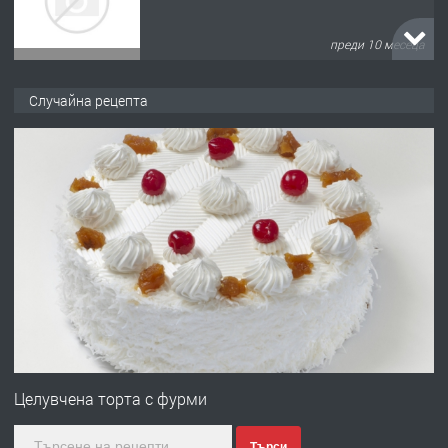
преди 10 месеца
ПРЕДЛАГА
Продава употребявани чисти и
Случайна рецепта
запазени матраци за спални.
преди 1 година
ПРЕДЛАГА
Работа за общи работници
преди 1 година
ПРЕДЛАГА
Първи поход "По стъпките на Ангел
Войвода"
Целувчена торта с фурми
Търси