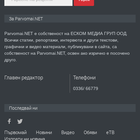
преди 1 година
ПРЕДЛАГА
Монтажник на малки детайли за
За Parvomai.NET
медицинската индустрия
Parvomai.NET е собственост на ЕСКОМ МЕДИА ГРУП ООД.
Всички статии, репортажи, интервюта и други текстови,
преди 1 година
графични и видео материали, публикувани в сайта, са
собственост на Parvomai.NET, освен ако изрично е посочено
ПРЕДЛАГА
Уроци по Математика
друго.
Главен редактор
Телефони
преди 1 година
0336/ 66779
ПРЕДЛАГА
Продавам апартамент - гр.
Първомай
Последвай ни
преди 1 година
Първомай
Новини
Видео
Обяви
еТВ
Изпрати ни новина
ТЪРСИ