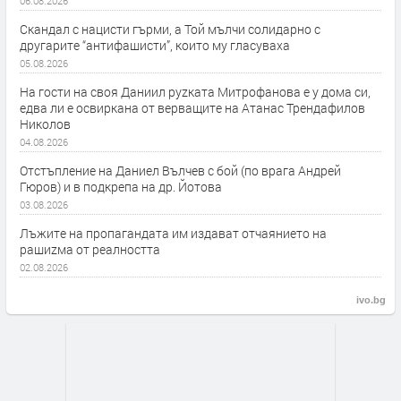
06.08.2026
Скандал с нацисти гърми, а Той мълчи солидарно с
другарите “антифашисти”, които му гласуваха
05.08.2026
На гости на своя Даниил руzката Митрофанова е у дома си,
едва ли е освиркана от верващите на Атанас Трендафилов
Николов
04.08.2026
Отстъпление на Даниел Вълчев с бой (по врага Андрей
Гюров) и в подкрепа на др. Йотова
03.08.2026
Лъжите на пропагандата им издават отчаянието на
рашиzма от реалността
02.08.2026
ivo.bg