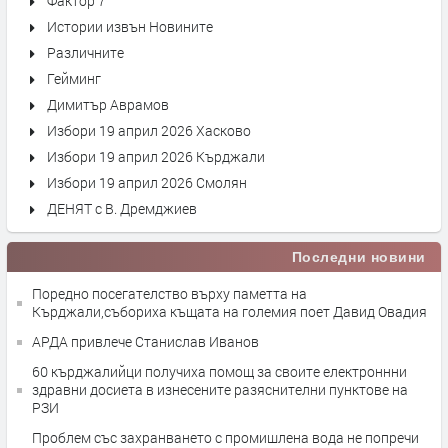
Фактор 7
Истории извън Новините
Различните
Гейминг
Димитър Аврамов
Избори 19 април 2026 Хасково
Избори 19 април 2026 Кърджали
Избори 19 април 2026 Смолян
ДЕНЯТ с В. Дремджиев
Последни новини
Поредно посегателство върху паметта на
Кърджали,събориха къщата на големия поет Давид Овадия
АРДА привлече Станислав Иванов
60 кърджалийци получиха помощ за своите електроннни
здравни досиета в изнесените разяснителни пунктове на
РЗИ
Проблем със захранването с промишлена вода не попречи