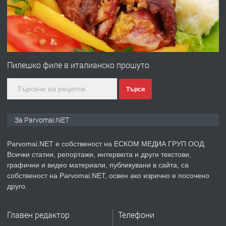
преди 1 година
ПРЕДЛАГА
Първи поход "По стъпките на Ангел
Войвода"
Пилешко филе в италианско прошуто
Търси
преди 1 година
ПРЕДЛАГА
Монтажник на малки детайли за
За Parvomai.NET
медицинската индустрия
Parvomai.NET е собственост на ЕСКОМ МЕДИА ГРУП ООД.
Всички статии, репортажи, интервюта и други текстови,
преди 1 година
графични и видео материали, публикувани в сайта, са
собственост на Parvomai.NET, освен ако изрично е посочено
ПРЕДЛАГА
Уроци по Математика
друго.
Главен редактор
Телефони