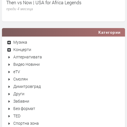
Then vs Now | USA for Africa Legends
К
преди 4 месеца
п
Категории
Музика
Концерти
Алтернативата
Видео Новини
eTV
Смолян
Димитровград
Други
Забавни
Без формат
TED
Спортна зона