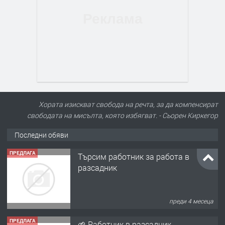
Хората изискват свобода на речта, за да компенсират
свободата на мисълта, която избягват. - Сьорен Киркегор
Последни обяви
ПРЕДЛАГА
Търсим работник за работа в
разсадник
преди 4 месеца
ПРЕДЛАГА
🌱 Работник в разсадник