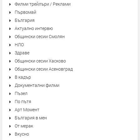
Филми трейлъри / Реклами
Първомай
България
Актуално интервю
Общински сесии Смолян
НЛО
Здраве
Общински сесии Хасково
Общински сесии Асеновград
В кадър
Документални филми
Пъзел
По пътя
Арт Момент
България в мен
От мерак
Вкусно