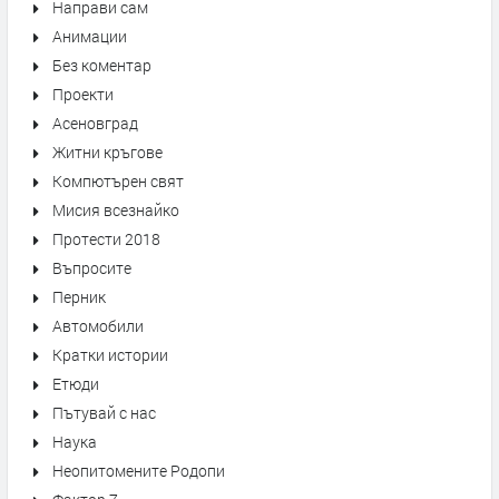
Направи сам
Анимации
Без коментар
Проекти
Асеновград
Житни кръгове
Компютърен свят
Мисия всезнайко
Протести 2018
Въпросите
Перник
Автомобили
Кратки истории
Етюди
Пътувай с нас
Наука
Неопитомените Родопи