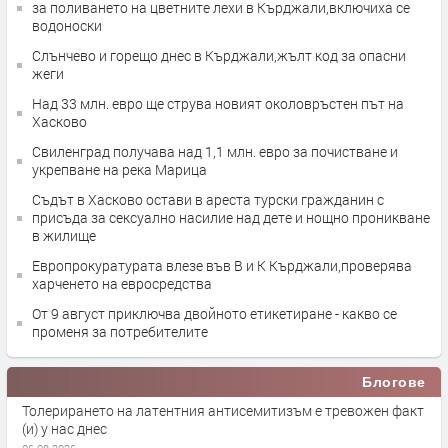
за поливането на цветните лехи в Кърджали,включиха се
водоноски
Слънчево и горещо днес в Кърджали,жълт код за опасни
жеги
Над 33 млн. евро ще струва новият околовръстен път на
Хасково
Свиленград получава над 1,1 млн. евро за почистване и
укрепване на река Марица
Съдът в Хасково остави в ареста турски гражданин с
присъда за сексуално насилие над дете и нощно проникване
в жилище
Европрокуратурата влезе във В и К Кърджали,проверява
харченето на евросредства
От 9 август приключва двойното етикетиране - какво се
променя за потребителите
Блогове
Толерирането на латентния антисемитизъм е тревожен факт
(и) у нас днес