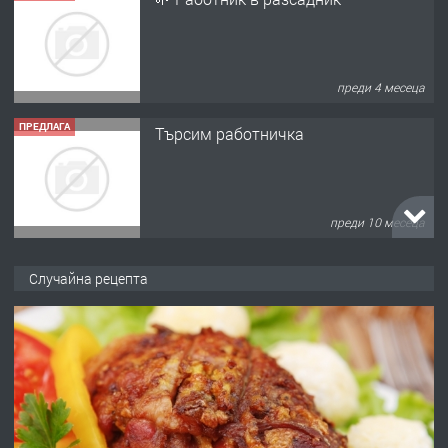
преди 4 месеца
ПРЕДЛАГА
Търсим работничка
преди 10 месеца
ПРЕДЛАГА
Продава употребявани чисти и
Случайна рецепта
запазени матраци за спални.
преди 1 година
ПРЕДЛАГА
Работа за общи работници