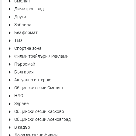
Смолян
Димитровград
Други
Забавни
Без формат
TED
Спортна зона
Филми трейлъри / Реклами
Първомай
България
Актуално интервю
Общински сесии Смолян
НЛО
Здраве
Общински сесии Хасково
Общински сесии Асеновград
В кадър
Документални филми