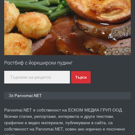
ПРЕДЛАГА
Работа за общи работници
преди 1 година
ПРЕДЛАГА
Първи поход "По стъпките на Ангел
Войвода"
Ростбиф с йоркширски пудинг
Търси
преди 1 година
ПРЕДЛАГА
Монтажник на малки детайли за
За Parvomai.NET
медицинската индустрия
Parvomai.NET е собственост на ЕСКОМ МЕДИА ГРУП ООД.
Всички статии, репортажи, интервюта и други текстови,
преди 1 година
графични и видео материали, публикувани в сайта, са
собственост на Parvomai.NET, освен ако изрично е посочено
ПРЕДЛАГА
Уроци по Математика