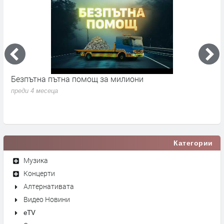
Безпътна пътна помощ за милиони
М
л
преди 4 месеца
п
Категории
Музика
Концерти
Алтернативата
Видео Новини
eTV