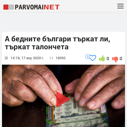
А бедните българи търкат ли,
търкат талончета
0
14:18, 17 яну 2020 г.
18592
0
0