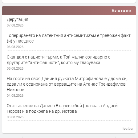
Блогове
Деругация
07.08.2026
Толерирането на латентния антисемитизъм е тревожен факт
(и) у нас днес
06.08.2026
Скандал с нацисти гърми, а Той мълчи солидарно с
другарите “антифашисти”, които му гласуваха
05.08.2026
На гости на своя Даниил руzката Митрофанова е у дома си,
едва ли е освиркана от верващите на Атанас Трендафилов
Николов
04.08.2026
Отстъпление на Даниел Вълчев с бой (по врага Андрей
Гюров) и в подкрепа на др. Йотова
03.08.2026
ivo.bg