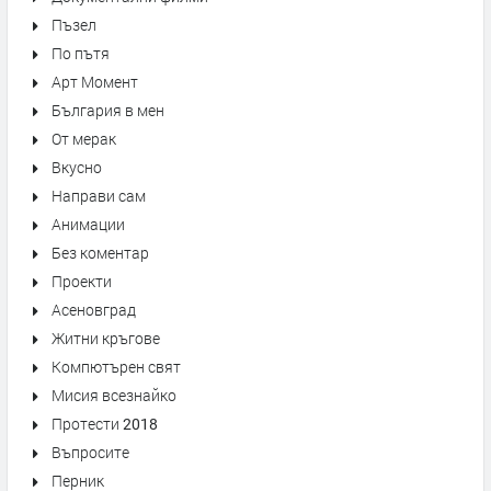
Пъзел
По пътя
Арт Момент
България в мен
От мерак
Вкусно
Направи сам
Анимации
Без коментар
Проекти
Асеновград
Житни кръгове
Компютърен свят
Мисия всезнайко
Протести 2018
Въпросите
Перник