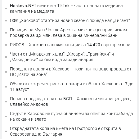
Haskovo.NET вече е и в TikTok – част от новата медийна
кампания на медията
ОФК „Хасково“ стартира новия сезон с победа над „Гигант“
Позиция на Муса Чолак: Арестът ми е по сценарий, искам
проверка за 3,3 млн. лева в община Минерални бани
РИОСВ – Хасково наложи санкции за 14 420 евро през юли
Части от „Младежки хълм“, „Хисаря“, „Тракийски“ и
„Македонски“ са без вода заради авария
Поредната авария в Хасково – този път на водопровода от
ПС „Източна зона“
Обявиха екстремен риск от пожари в област Хасково от 7 до
11 август
Почина председателят на БСП – Хасково и читалищен деец
Славейко Андонов
Съдът в Хасково не пусна обвиняем за опит за контрабанда
на кокаин и злато
Откраднатата кола на кмета на Пъстрогор е открита в
Северозападна България