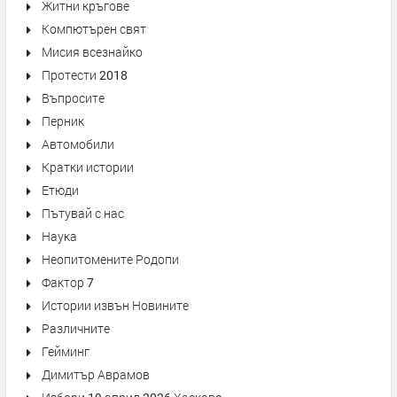
Житни кръгове
Компютърен свят
Мисия всезнайко
Протести 2018
Въпросите
Перник
Автомобили
Кратки истории
Етюди
Пътувай с нас
Наука
Неопитомените Родопи
Фактор 7
Истории извън Новините
Различните
Гейминг
Димитър Аврамов