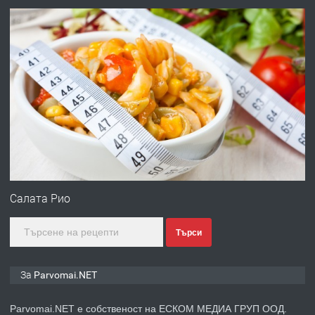
преди 1 година
ПРЕДЛАГА
Първи поход "По стъпките на Ангел
Войвода"
преди 1 година
ПРЕДЛАГА
Монтажник на малки детайли за
медицинската индустрия
Салата Рио
Търси
преди 1 година
ПРЕДЛАГА
Уроци по Математика
За Parvomai.NET
Parvomai.NET е собственост на ЕСКОМ МЕДИА ГРУП ООД.