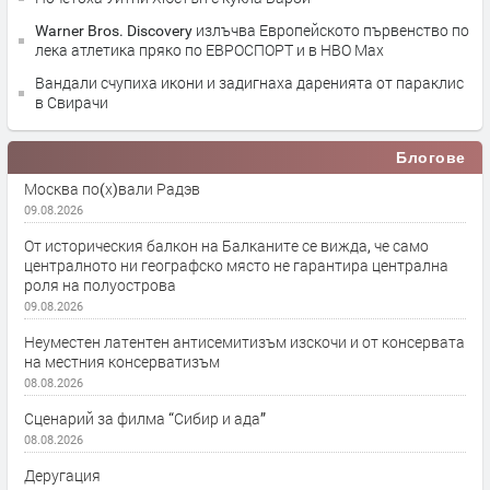
Warner Bros. Discovery излъчва Европейското първенство по
лека атлетика пряко по ЕВРОСПОРТ и в НВО Мах
Вандали счупиха икони и задигнаха даренията от параклис
в Свирачи
Блогове
Москва по(х)вали Радэв
09.08.2026
От историческия балкон на Балканите се вижда, че само
централното ни географско място не гарантира централна
роля на полуострова
09.08.2026
Неуместен латентен антисемитизъм изскочи и от консервата
на местния консерватизъм
08.08.2026
Сценарий за филма “Сибир и ада”
08.08.2026
Деругация