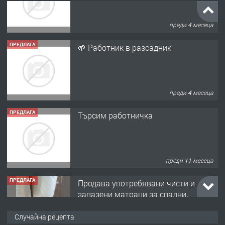
ПРЕДЛАГА
🌱 Работник в разсадник
преди 4 месеца
ПРЕДЛАГА
Търсим работничка
преди 11 месеца
ПРЕДЛАГА
Продава употребявани чисти и
запазени матраци за спални.
преди 1 година
ПРЕДЛАГА
Работа за общи работници
Случайна рецепта