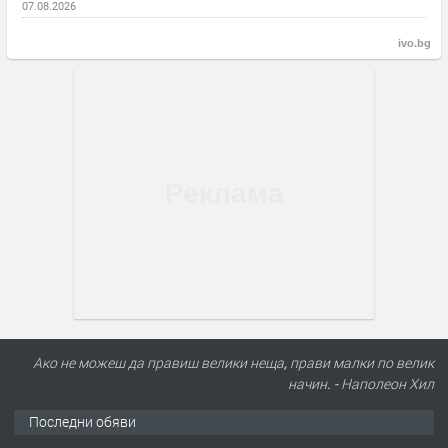
07.08.2026
ivo.bg
Ако не можеш да правиш велики неща, прави малки по велик
начин. - Наполеон Хил
Последни обяви