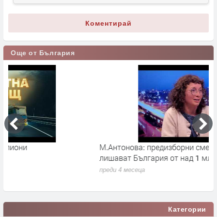
Коментирай
Още от България
М.Антонова: предизборни сметки и лобизъм
М
лишават България от над 1 млрд. евро
и
н
преди 4 месеца
п
Категории