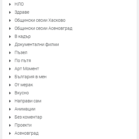
НЛО
Здраве
Общински сесии Хасково
Общински сесии Асеновград
В кадър
Документални филми
Пъзел
По пътя
Арт Момент
България в мен
От мерак
Вкусно
Направи сам
Анимации
Без коментар
Проекти
Асеновград