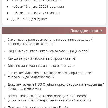
Избори 19 април 2026 Хасково
Избори 19 април 2026 Кърджали
Избори 19 април 2026 Смолян
ДЕНЯТ с В. Дремджиев
Последни новини
Силен взрив разтърси района на военния завод край
Трявна, активираха BG-ALERT
Над 1 милион къса цигари са заловени на „Лесово“
Как да загубим изборите в 5 прости стъпки
Обрат с минималната заплата от 1 януари
Експерти: България не може да засече дори дронове,
създадени да бъдат засечени
Документалната HBO Original поредица „Божиите чудовища“
дебютира в HBO Max
Взеха книжката на моторист заради скрит номер,
установиха още 350 нарушения на пътя в Хасковско
Почетоха Уитни Хюстън с кукла Барби