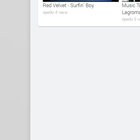
nd new chanel$
Red Velvet - Surfin' Boy
Music Tr
Lagroma
преди 4 часа
преди 5 