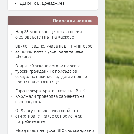
ДЕНЯТ с В. Дремджиев
Последни новини
Над 33 млн. евро ще струва новият
околовръстен път на Хасково
Свиленград получава над 1,1 млн. евро
за почистване и укрепване на река
Марица
Съдът в Хасково остави в ареста
турски гражданин с присъда за
сексуално насилие над дете и нощно
проникване в жилище
Европрокуратурата влезе във В и К
Кърджали,проверява харченето на
евросредства
От 9 август приключва двойното
етикетиране - какво се променя за
потребителите
Млад пилот напуска ВВС със скандално