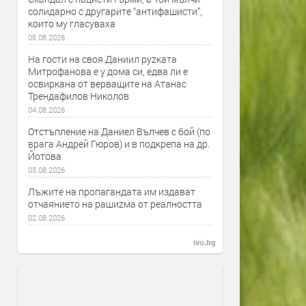
солидарно с другарите “антифашисти”,
които му гласуваха
05.08.2026
На гости на своя Даниил руzката
Митрофанова е у дома си, едва ли е
освиркана от верващите на Атанас
Трендафилов Николов
04.08.2026
Отстъпление на Даниел Вълчев с бой (по
врага Андрей Гюров) и в подкрепа на др.
Йотова
03.08.2026
Лъжите на пропагандата им издават
отчаянието на рашиzма от реалността
02.08.2026
ivo.bg