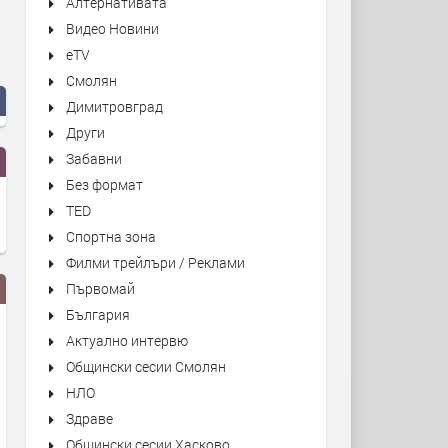
Алтернативата
Видео Новини
eTV
Смолян
Димитровград
Други
Забавни
Без формат
TED
Спортна зона
Филми трейлъри / Реклами
Първомай
България
Актуално интервю
Общински сесии Смолян
НЛО
Здраве
Общински сесии Хасково