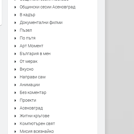
Надежда Богоев - Огън и земя
Yngwie Malmsteen - Now O
Общински сесии Асеновград
Never
преди 6 часа
В кадър
преди 9 часа
Документални филми
Пъзел
По пътя
Арт Момент
България в мен
От мерак
Вкусно
Направи сам
Анимации
Без коментар
Проекти
Асеновград
Житни кръгове
Компютърен свят
Мисия всезнайко