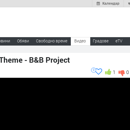
Календар
овини
Обяви
Свободно време
Видео
Градове
eTV
 Theme - B&B Project
0
1
0