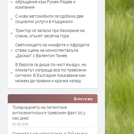
обръщение към Румен Радев и
компания
С нови автомобили се сдобиха две
социални услуги в Кърджали
Трактор се запали при балиране на
слама, огънят засегна гора
Светилището на нимфите и Афродита
става сцена на моноспектакъла
„Даскал“ с Валентин Танев.
В Европа се диша по-чист въздух, но
климатът изпраща все по-тревожни
сигнали- В България показваме как
можем да правим и крачка назад
Блогове
Толерирането на латентния
антисемитизъм е тревожен факт (и) у
нас днес
06.08.2026
Скандал с нацисти гърми, а Той мълчи