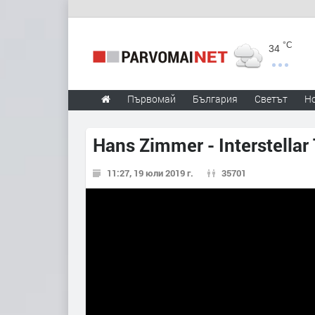
°C
34
Първомай
България
Светът
Н
Hans Zimmer - Interstellar
11:27, 19 юли 2019 г.
35701