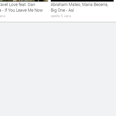
avel Love feat. Dan
Abraham Mateo, Maria Becerra,
 - If You Leave Me Now
Big One - Así
часа
преди 5 часа