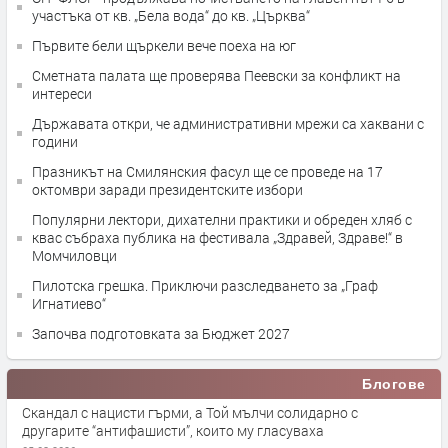
участъка от кв. „Бела вода“ до кв. „Църква“
Първите бели щъркели вече поеха на юг
Сметната палата ще провeрява Пеевски за конфликт на
интереси
Държавата откри, че административни мрежи са хаквани с
години
Празникът на Смилянския фасул ще се проведе на 17
октомври заради президентските избори
Популярни лектори, дихателни практики и обреден хляб с
квас събраха публика на фестивала „Здравей, Здраве!“ в
Момчиловци
Пилотска грешка. Приключи разследването за „Граф
Игнатиево“
Започва подготовката за Бюджет 2027
Блогове
Скандал с нацисти гърми, а Той мълчи солидарно с
другарите “антифашисти”, които му гласуваха