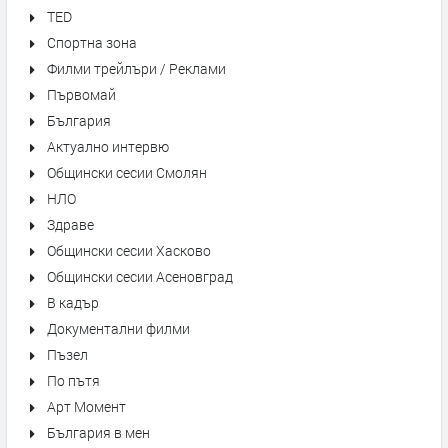
TED
Спортна зона
Филми трейлъри / Реклами
Първомай
България
Актуално интервю
Общински сесии Смолян
НЛО
Здраве
Общински сесии Хасково
Общински сесии Асеновград
В кадър
Документални филми
Пъзел
По пътя
Арт Момент
България в мен