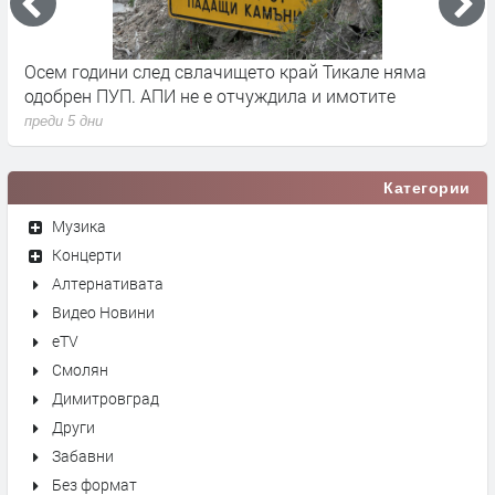
че
Осем години след свлачището край Тикале няма
Т
одобрен ПУП. АПИ не е отчуждила и имотите
с
преди 5 дни
п
Категории
Музика
Концерти
Алтернативата
Видео Новини
eTV
Смолян
Димитровград
Други
Забавни
Без формат