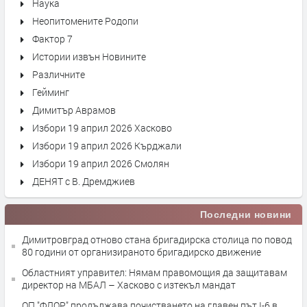
Наука
Неопитомените Родопи
Фактор 7
Истории извън Новините
Различните
Гейминг
Димитър Аврамов
Избори 19 април 2026 Хасково
Избори 19 април 2026 Кърджали
Избори 19 април 2026 Смолян
ДЕНЯТ с В. Дремджиев
Последни новини
Димитровград отново стана бригадирска столица по повод
80 години от организираното бригадирско движение
Областният управител: Нямам правомощия да защитавам
директор на МБАЛ – Хасково с изтекъл мандат
ОП "ФЛОР" продължава почистването на главен път I-6 в