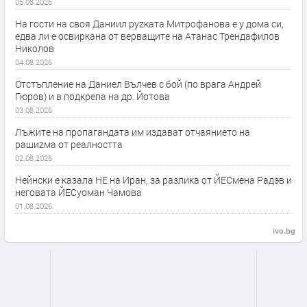
05.08.2026
На гости на своя Даниил руzката Митрофанова е у дома си,
едва ли е освиркана от верващите на Атанас Трендафилов
Николов
04.08.2026
Отстъпление на Даниел Вълчев с бой (по врага Андрей
Гюров) и в подкрепа на др. Йотова
03.08.2026
Лъжите на пропагандата им издават отчаянието на
рашиzма от реалността
02.08.2026
Нейнски е казала НЕ на Иран, за разлика от ЙЕСмена Радэв и
неговата ЙЕСуоман Чамова
01.08.2026
ivo.bg