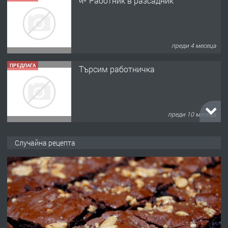
🌱 Работник в разсадник
преди 4 месеца
ПРЕДЛАГА
Търсим работничка
преди 10 месеца
ПРЕДЛАГА
Продава употребявани чисти и
Случайна рецепта
запазени матраци за спални.
преди 1 година
ПРЕДЛАГА
Работа за общи работници