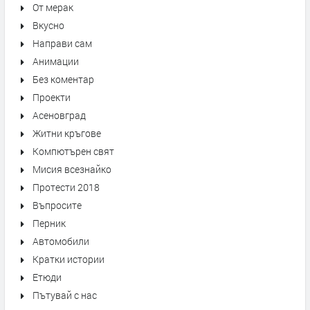
От мерак
Вкусно
Направи сам
Анимации
Без коментар
Проекти
Асеновград
Житни кръгове
Компютърен свят
Мисия всезнайко
Протести 2018
Въпросите
Перник
Автомобили
Кратки истории
Етюди
Пътувай с нас