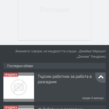
Знанието говори, но мъдростта слуша - Джеймс Маршал
„Джими“ Хендрикс
Последни обяви
ПРЕДЛАГА
Търсим работник за работа в
разсадник
преди 4 месеца
ПРЕДЛАГА