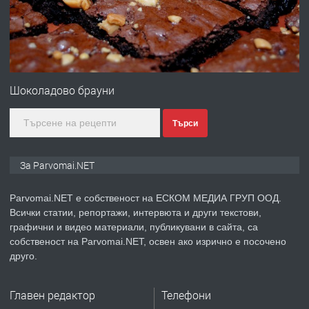
преди 1 година
ПРЕДЛАГА
Първи поход "По стъпките на Ангел
Войвода"
Шоколадово брауни
Търси
преди 1 година
ПРЕДЛАГА
Монтажник на малки детайли за
За Parvomai.NET
медицинската индустрия
Parvomai.NET е собственост на ЕСКОМ МЕДИА ГРУП ООД.
Всички статии, репортажи, интервюта и други текстови,
преди 1 година
графични и видео материали, публикувани в сайта, са
собственост на Parvomai.NET, освен ако изрично е посочено
ПРЕДЛАГА
Уроци по Математика
друго.
Главен редактор
Телефони