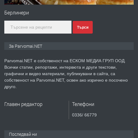
Берлинери
преди 1 година
ПРЕДЛАГА
Монтажник на малки детайли за
Търси
медицинската индустрия
За Parvomai.NET
преди 1 година
Parvomai.NET е собственост на ЕСКОМ МЕДИА ГРУП ООД.
ПРЕДЛАГА
Всички статии, репортажи, интервюта и други текстови,
Уроци по Математика
графични и видео материали, публикувани в сайта, са
собственост на Parvomai.NET, освен ако изрично е посочено
друго.
преди 1 година
Главен редактор
Телефони
ПРЕДЛАГА
Продавам апартамент - гр.
0336/ 66779
Първомай
Последвай ни
преди 1 година