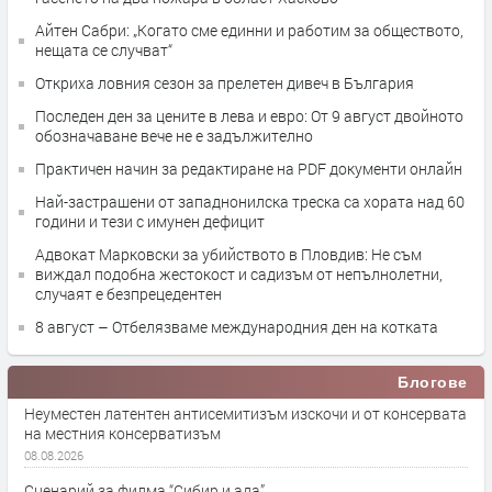
Айтен Сабри: „Когато сме единни и работим за обществото,
нещата се случват“
Откриха ловния сезон за прелетен дивеч в България
Последен ден за цените в лева и евро: От 9 август двойното
обозначаване вече не е задължително
Практичен начин за редактиране на PDF документи онлайн
Най-застрашени от западнонилска треска са хората над 60
години и тези с имунен дефицит
Адвокат Марковски за убийството в Пловдив: Не съм
виждал подобна жестокост и садизъм от непълнолетни,
случаят е безпрецедентен
8 август – Отбелязваме международния ден на котката
Блогове
Неуместен латентен антисемитизъм изскочи и от консервата
на местния консерватизъм
08.08.2026
Сценарий за филма “Сибир и ада”