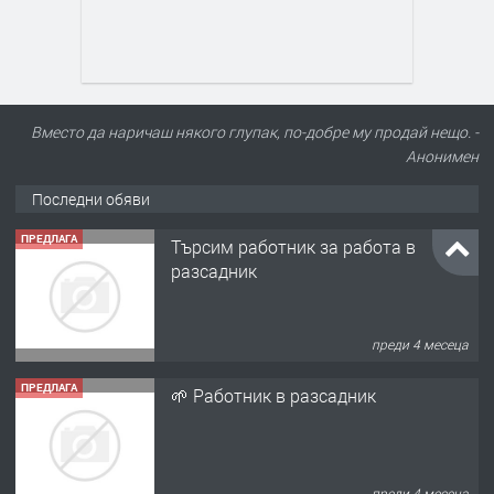
Вместо да наричаш някого глупак, по-добре му продай нещо. -
Анонимен
ПРЕДЛАГА
Търсим работник за работа в
Последни обяви
разсадник
преди 4 месеца
ПРЕДЛАГА
🌱 Работник в разсадник
преди 4 месеца
ПРЕДЛАГА
Търсим работничка