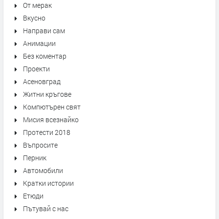
От мерак
Вкусно
Направи сам
Анимации
Без коментар
Проекти
Асеновград
Житни кръгове
Компютърен свят
Мисия всезнайко
Протести 2018
Въпросите
Перник
Автомобили
Кратки истории
Етюди
Пътувай с нас