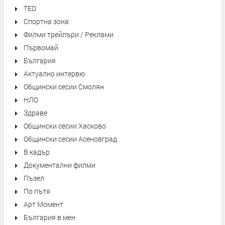
TED
Спортна зона
Филми трейлъри / Реклами
Първомай
България
Актуално интервю
Общински сесии Смолян
НЛО
Здраве
Общински сесии Хасково
Общински сесии Асеновград
В кадър
Документални филми
Пъзел
По пътя
Арт Момент
България в мен