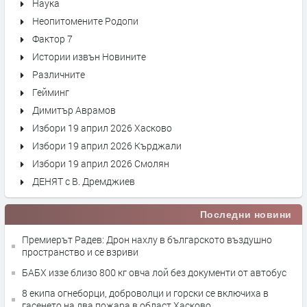
Наука
Неопитомените Родопи
Фактор 7
Истории извън Новините
Различните
Гейминг
Димитър Аврамов
Избори 19 април 2026 Хасково
Избори 19 април 2026 Кърджали
Избори 19 април 2026 Смолян
ДЕНЯТ с В. Дремджиев
Последни новини
Премиерът Радев: Дрон нахлу в българското въздушно
пространство и се взриви
БАБХ иззе близо 800 кг овча лой без документи от автобус
8 екипа огнеборци, доброволци и горски се включиха в
гасенето на два пожара в област Хасково