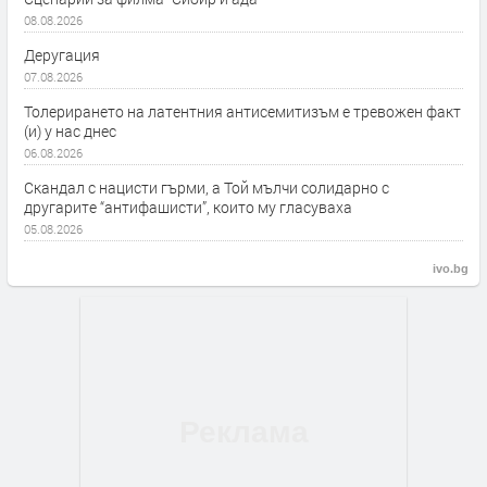
08.08.2026
Деругация
07.08.2026
Толерирането на латентния антисемитизъм е тревожен факт
(и) у нас днес
06.08.2026
Скандал с нацисти гърми, а Той мълчи солидарно с
другарите “антифашисти”, които му гласуваха
05.08.2026
ivo.bg