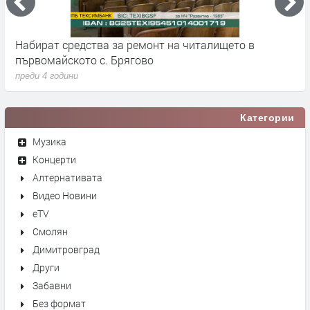
Набират средства за ремонт на читалището в
Г
първомайското с. Брягово
п
преди 4 години
Категории
Музика
Концерти
Алтернативата
Видео Новини
eTV
Смолян
Димитровград
Други
Забавни
Без формат