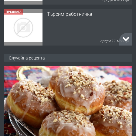
преди 11 месеца
ПРЕДЛАГА
Продава употребявани чисти и
запазени матраци за спални.
Случайна рецепта
преди 1 година
ПРЕДЛАГА
Работа за общи работници
преди 1 година
ПРЕДЛАГА
Първи поход "По стъпките на Ангел
Войвода"