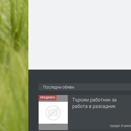
Последни обяви
ПРЕДЛАГА
🌱 Работник в
разсадник
преди 4 мес