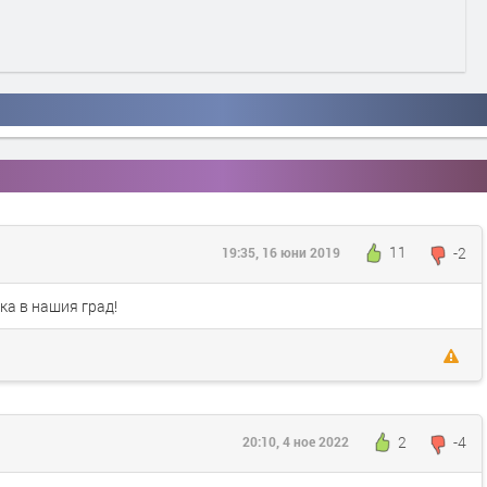
11
-2
19:35, 16 юни 2019
ка в нашия град!
2
-4
20:10, 4 ное 2022