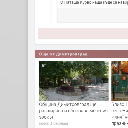
О, Наташа Курво наша къде са нав
Още от Димитровград
ровград ще
Близо 170-годишната църква в
Озелен
бновява местния
село Николово “Свети пророк
Димитр
Илия” чества своя храмов
милион 
празник
преди 3 