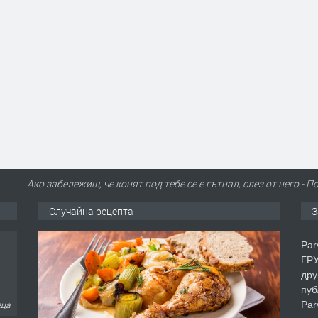
Ако забележиш, че конят под тебе се е гътнал, слез от него 
Случайна рецепта
З
Par
ГРУ
дру
пуб
Par
еца