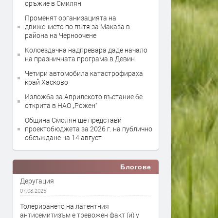
оръжие в Смилян
Променят организацията на
движението по пътя за Маказа в
района на Черноочене
Колоездачна надпревара даде начало
на празничната програма в Девин
Четири автомобила катастрофираха
край Хасково
Изложба за Априлското въстание бе
открита в НАО „Рожен“
Община Смолян ще представи
проектобюджета за 2026 г. на публично
обсъждане на 14 август
Блогове
Деругация
07.08.2026
Толерирането на латентния
антисемитизъм е тревожен факт (и) у