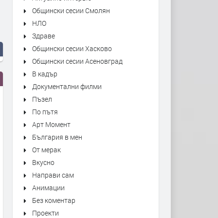
Общински сесии Смолян
НЛО
Здраве
Общински сесии Хасково
Общински сесии Асеновград
В кадър
Документални филми
Пъзел
По пътя
Арт Момент
България в мен
От мерак
Вкусно
Направи сам
Анимации
Без коментар
Проекти