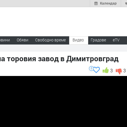
Календар
овини
Обяви
Свободно време
Видео
Градове
eTV
на торовия завод в Димитровград
0
3
3