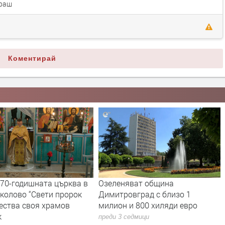
ираш
Коментирай
яват община
С официална церемония
овград с близо 1
откриха още един саниран блок
и 800 хиляди евро
в Димитровград
седмици
преди 3 седмици