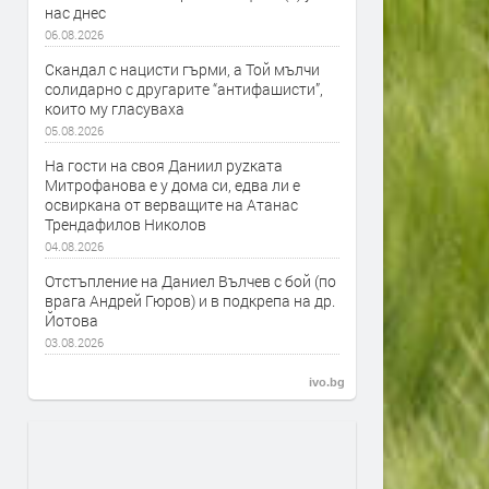
нас днес
06.08.2026
Скандал с нацисти гърми, а Той мълчи
солидарно с другарите “антифашисти”,
които му гласуваха
05.08.2026
На гости на своя Даниил руzката
Митрофанова е у дома си, едва ли е
освиркана от верващите на Атанас
Трендафилов Николов
04.08.2026
Отстъпление на Даниел Вълчев с бой (по
врага Андрей Гюров) и в подкрепа на др.
Йотова
03.08.2026
ivo.bg