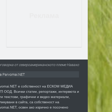
- Поговорка от североамериканското племе Навахо
а Parvomai.NET
vomai.NET е собственост на ЕСКОМ МЕДИА
П ООД. Всички статии, репортажи, интервюта и
ги текстови, графични и видео материали,
ликувани в сайта, са собственост на
vomai.NET, освен ако изрично е посочено