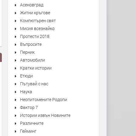
Асеновград
Житни кръгове
Компютърен свят
Мисия всезнайко
Протести 2018
Въпросите
Перник
Автомобили
Кратки истории
Етюди
Пътувай с нас
Наука
Неопитомените Родопи
Фактор 7
Срещу строежа на две жилищни
Най-после започва ремон
Истории извън Новините
сгради протестират жителите
пътя Димитровград - Бряс
Различните
на Димитровград
Здравец - Странско
Гейминг
преди 4 седмици
преди 4 седмици