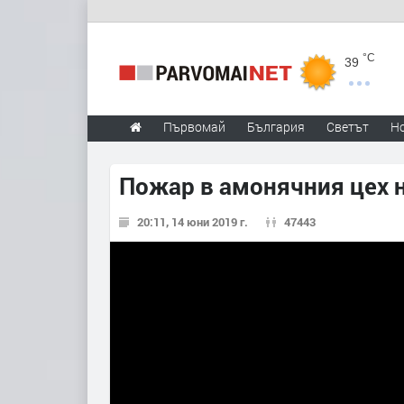
°C
39
Първомай
България
Светът
Н
Пожар в амонячния цех 
20:11, 14 юни 2019 г.
47443