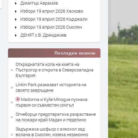
Димитър Аврамов
Избори 19 април 2026 Хасково
Избори 19 април 2026 Кърджали
Избори 19 април 2026 Смолян
ДЕНЯТ с В. Дремджиев
Последни новини
Откраднатата кола на кмета на
Пъстрогор е открита в Северозападна
България
Linkin Park разказват историята на
своето завръщане
Madonna и Kylie Minogue пуснаха
първия си съвместен сингъл
Огнеборци предотвратиха разрастване
на пожари край Мадан и Неделино
Задържаха шофьор с алкохол зад
волана в Смолян, иззеха незаконно