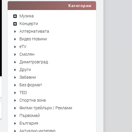
Категории
Музика
Концерти
Алтернативата
Видео Новини
eTV
Смолян
Димитровград
Други
Забавни
Без формат
TED
Спортна зона
Филми трейлъри / Реклами
Първомай
България
Актуално интервю