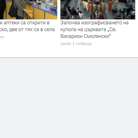
и аптеки са открити в
Започва изографисването на
ко, две от тях са в села
купола на църквата „Св.
Висарион Смоленски“
дни
преди 1 седмица