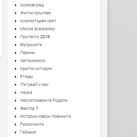
Асеновград
Житни кръгове
Компютърен свят
Уникален писмовник от Йоаким
В Смолян одобриха
Мисия всезнайко
Груев се съхранява в Държавен
прехвърлянето на средст
архив - Смолян
държавната субсидия за
Протести 2018
ремонти по селата
преди 1 седмица
Въпросите
преди 1 седмица
Перник
Автомобили
Кратки истории
Етюди
Пътувай с нас
Наука
Неопитомените Родопи
Фактор 7
Истории извън Новините
Различните
Гейминг