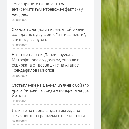
Толерирането на латентния
антисемитизъм е тревожен факт (и) у
нас днес
06.08.2026
Скандал с нацисти гърми, а Той мълчи
солидарно с другарите “антифашисти”,
които му гласуваха
05.08.2026
На гости на своя Даниил руzката
Митрофанова е у дома си, едва ли е
освиркана от верващите на Атанас
Трендафилов Николов
04.08.2026
Отстъпление на Даниел Вълчев с бой (по
врага Андрей Гюров) и в подкрепа на др.
Йотова
03.08.2026
Лъжите на пропагандата им издават
отчаянието на рашиzма от реалността
02.08.2026