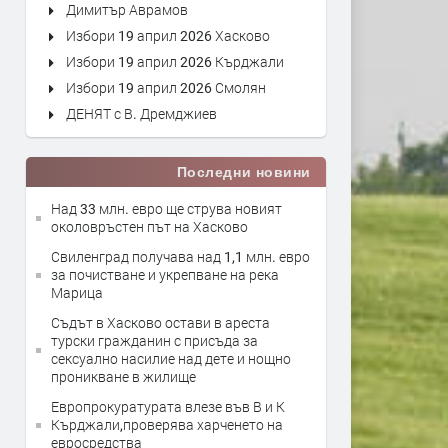
Димитър Аврамов
Избори 19 април 2026 Хасково
Избори 19 април 2026 Кърджали
Избори 19 април 2026 Смолян
ДЕНЯТ с В. Дремджиев
Последни новини
Над 33 млн. евро ще струва новият
околовръстен път на Хасково
Свиленград получава над 1,1 млн. евро
за почистване и укрепване на река
Марица
Съдът в Хасково остави в ареста
турски гражданин с присъда за
сексуално насилие над дете и нощно
проникване в жилище
Европрокуратурата влезе във В и К
Кърджали,проверява харченето на
евросредства