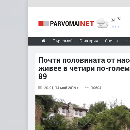
°C
34
Първомай
България
Светът
Н
Почти половината от на
живее в четири по-големи
89
20:01, 14 май 2019 г.
10604