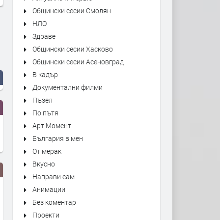
Общински сесии Смолян
НЛО
Здраве
Общински сесии Хасково
Общински сесии Асеновград
В кадър
Документални филми
Пъзел
По пътя
Арт Момент
България в мен
От мерак
Вкусно
Направи сам
Анимации
Без коментар
Проекти