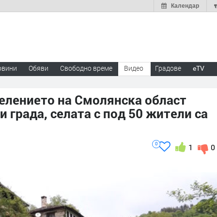
Календар
овини
Обяви
Свободно време
Видео
Градове
eTV
селението на Смолянска област
 града, селата с под 50 жители са
0
1
0