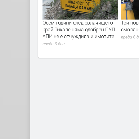
Д и община
Осем години след свлачището
Три нов
горични, че
край Тикале няма одобрен ПУП.
смолянс
курорта е
АПИ не е отчуждила и имотите
преди 6 
преди 6 дни