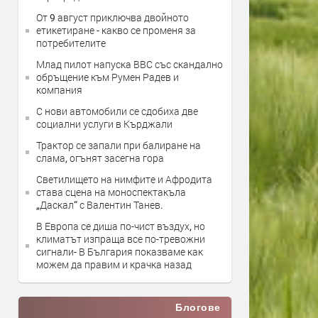
От 9 август приключва двойното
етикетиране - какво се променя за
потребителите
Млад пилот напуска ВВС със скандално
обръщение към Румен Радев и
компания
С нови автомобили се сдобиха две
социални услуги в Кърджали
Трактор се запали при балиране на
слама, огънят засегна гора
Светилището на нимфите и Афродита
става сцена на моноспектакъла
„Даскал“ с Валентин Танев.
В Европа се диша по-чист въздух, но
климатът изпраща все по-тревожни
сигнали- В България показваме как
можем да правим и крачка назад
Блогове