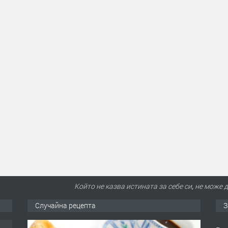
Който не казва истината за себе си, не може 
Случайна рецепта
З