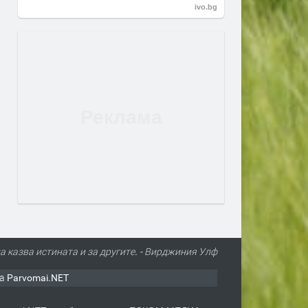
ivo.bg
да казва истината и за другите. - Вирджиния Улф
а Parvomai.NET