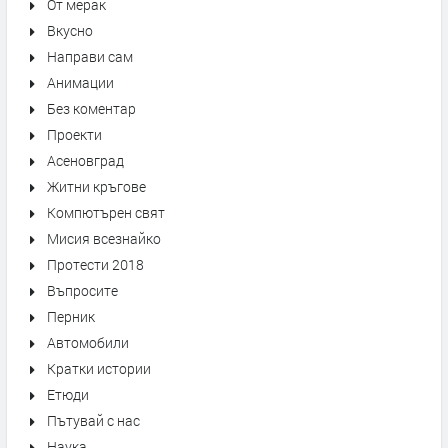
От мерак
Вкусно
Направи сам
Анимации
Без коментар
Проекти
Асеновград
Житни кръгове
Компютърен свят
Мисия всезнайко
Протести 2018
Въпросите
Перник
Автомобили
Кратки истории
Етюди
Пътувай с нас
Наука