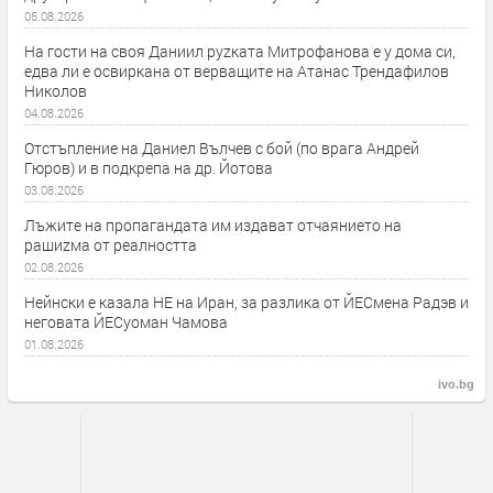
05.08.2026
На гости на своя Даниил руzката Митрофанова е у дома си,
едва ли е освиркана от верващите на Атанас Трендафилов
Николов
04.08.2026
Отстъпление на Даниел Вълчев с бой (по врага Андрей
Гюров) и в подкрепа на др. Йотова
03.08.2026
Лъжите на пропагандата им издават отчаянието на
рашиzма от реалността
02.08.2026
Нейнски е казала НЕ на Иран, за разлика от ЙЕСмена Радэв и
неговата ЙЕСуоман Чамова
01.08.2026
ivo.bg