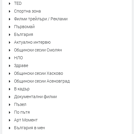
TED
Спортна зона
Филми трейлъри / Реклами
Първомай
България
Актуално интервю
Общински сесии Смолян
НЛО
Здраве
Общински сесии Хасково
Общински сесии Асеновград
В кадър
Документални филми
Пъзел
По пътя
Арт Момент
България в мен