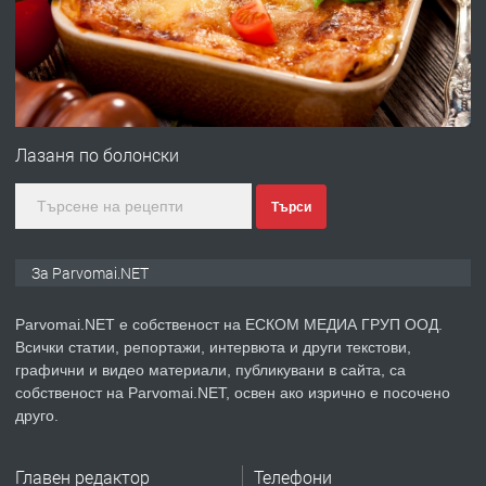
преди 1 година
ПРЕДЛАГА
Първи поход "По стъпките на Ангел
Войвода"
Лазаня по болонски
Търси
преди 1 година
ПРЕДЛАГА
Монтажник на малки детайли за
За Parvomai.NET
медицинската индустрия
Parvomai.NET е собственост на ЕСКОМ МЕДИА ГРУП ООД.
Всички статии, репортажи, интервюта и други текстови,
преди 1 година
графични и видео материали, публикувани в сайта, са
собственост на Parvomai.NET, освен ако изрично е посочено
ПРЕДЛАГА
Уроци по Математика
друго.
Главен редактор
Телефони