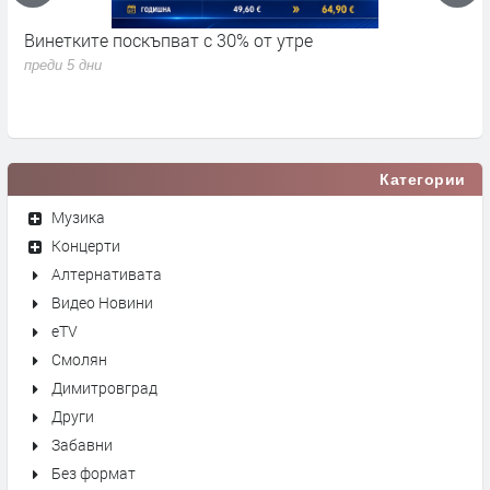
Винетките поскъпват с 30% от утре
3
д
преди 5 дни
п
Категории
Музика
Концерти
Алтернативата
Видео Новини
eTV
Смолян
Димитровград
Други
Забавни
Без формат