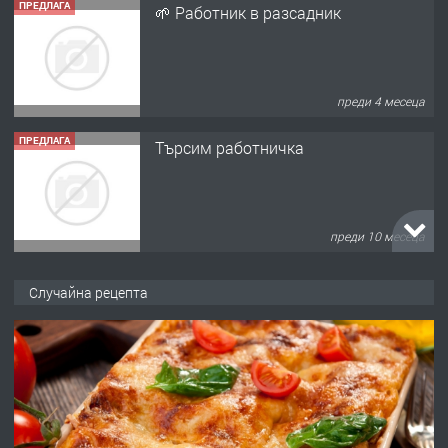
ПРЕДЛАГА
🌱 Работник в разсадник
преди 4 месеца
ПРЕДЛАГА
Търсим работничка
преди 10 месеца
ПРЕДЛАГА
Продава употребявани чисти и
Случайна рецепта
запазени матраци за спални.
преди 1 година
ПРЕДЛАГА
Работа за общи работници