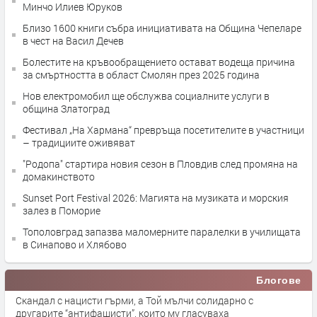
Минчо Илиев Юруков
Близо 1600 книги събра инициативата на Община Чепеларе
в чест на Васил Дечев
Болестите на кръвообращението остават водеща причина
за смъртността в област Смолян през 2025 година
Нов електромобил ще обслужва социалните услуги в
община Златоград
Фестивал „На Хармана“ превръща посетителите в участници
– традициите оживяват
"Родопа" стартира новия сезон в Пловдив след промяна на
домакинството
Sunset Port Festival 2026: Магията на музиката и морския
залез в Поморие
Тополовград запазва маломерните паралелки в училищата
в Синапово и Хлябово
Блогове
Скандал с нацисти гърми, а Той мълчи солидарно с
другарите “антифашисти”, които му гласуваха