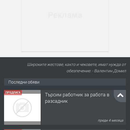
Широките жестове, както и чековете, имат нужда от
обезпечение. - Валентин Домил
Последни обяви
ПРЕДЛАГА
Търсим работник за работа в
разсадник
преди 4 месеца