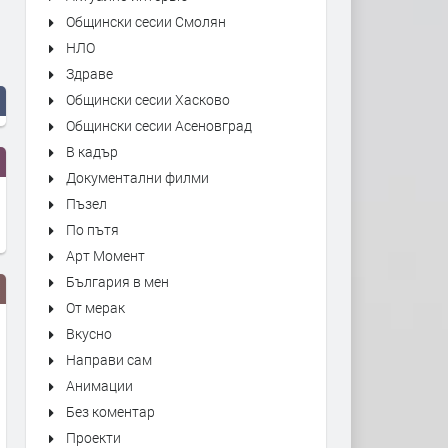
Общински сесии Смолян
НЛО
Здраве
Общински сесии Хасково
Общински сесии Асеновград
В кадър
Документални филми
Пъзел
По пътя
Арт Момент
България в мен
От мерак
Вкусно
Направи сам
Анимации
Без коментар
Проекти