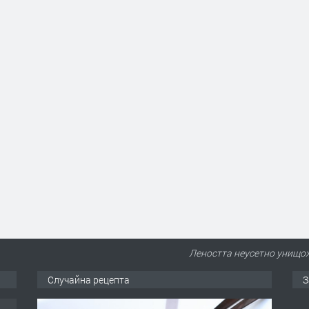
Леността неусетно унищо
Случайна рецепта
З