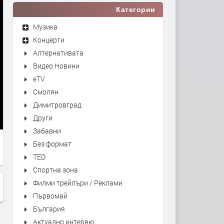
Категории
Музика
Концерти
Алтернативата
Видео Новини
eTV
Смолян
Димитровград
Други
Забавни
Без формат
TED
Спортна зона
Филми трейлъри / Реклами
Първомай
България
Актуално интервю