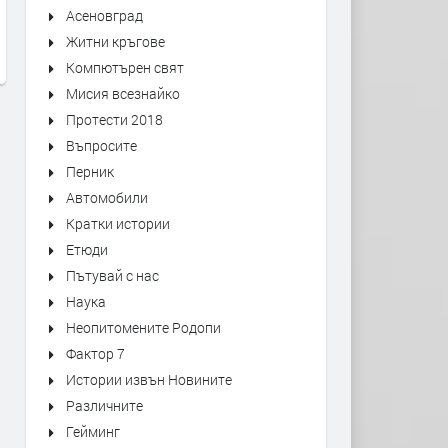
Motor City - трейлър
Жените от балкона
Асеновград
Житни кръгове
преди 3 дни
преди 6 дни
Компютърен свят
Мисия всезнайко
Протести 2018
Въпросите
Перник
Автомобили
Кратки истории
Етюди
Пътувай с нас
Наука
Неопитомените Родопи
Фактор 7
Истории извън Новините
Различните
Гейминг