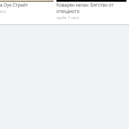
а Оук Стрийт
Коварен капан: Бягство от
отвъдното
часа
преди 7 часа