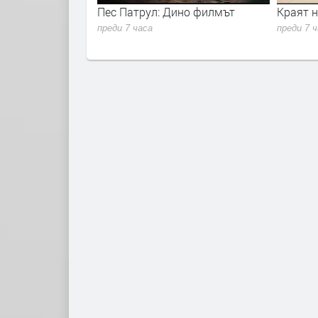
 кости
Пес Патрул: Дино филмът
Краят н
преди 7 часа
преди 7 