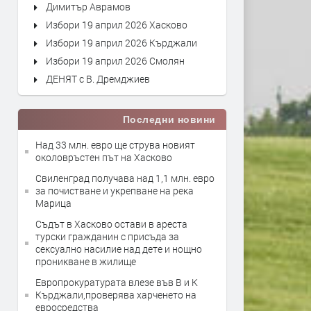
Димитър Аврамов
Избори 19 април 2026 Хасково
Избори 19 април 2026 Кърджали
Избори 19 април 2026 Смолян
ДЕНЯТ с В. Дремджиев
Последни новини
Над 33 млн. евро ще струва новият
околовръстен път на Хасково
Свиленград получава над 1,1 млн. евро
за почистване и укрепване на река
Марица
Съдът в Хасково остави в ареста
турски гражданин с присъда за
сексуално насилие над дете и нощно
проникване в жилище
Европрокуратурата влезе във В и К
Кърджали,проверява харченето на
евросредства