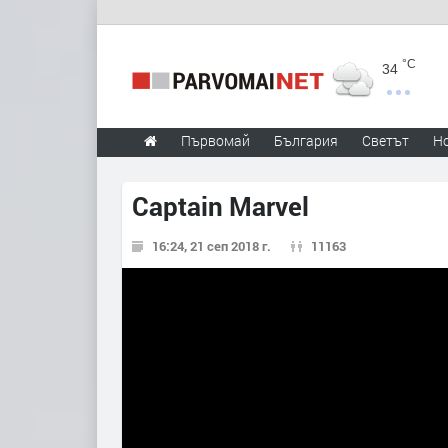
°C
34
Първомай
България
Светът
Н
Captain Marvel
16:24, 21 сеп 2018 г.
11163