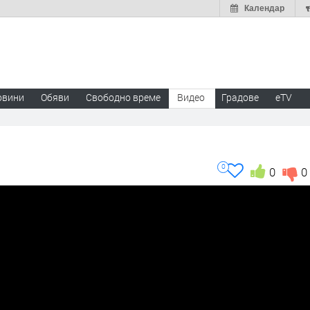
Календар
овини
Обяви
Свободно време
Видео
Градове
eTV
0
0
0