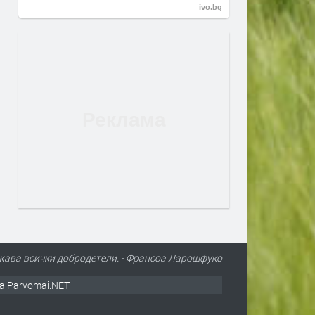
ivo.bg
жава всички добродетели. - Франсоа Ларошфуко
а Parvomai.NET