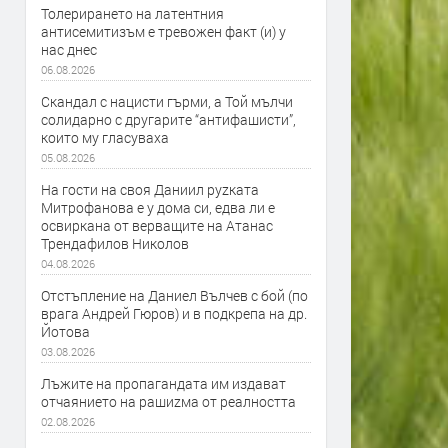
Толерирането на латентния
антисемитизъм е тревожен факт (и) у
нас днес
06.08.2026
Скандал с нацисти гърми, а Той мълчи
солидарно с другарите “антифашисти”,
които му гласуваха
05.08.2026
На гости на своя Даниил руzката
Митрофанова е у дома си, едва ли е
освиркана от верващите на Атанас
Трендафилов Николов
04.08.2026
Отстъпление на Даниел Вълчев с бой (по
врага Андрей Гюров) и в подкрепа на др.
Йотова
03.08.2026
Лъжите на пропагандата им издават
отчаянието на рашиzма от реалността
02.08.2026