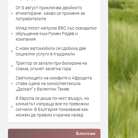
От 9 август приключва двойното
етикетиране - какво се променя за
потребителите
Млад пилот напуска ВВС със скандално
обръщение към Румен Радев и
компания
С нови автомобили се сдобиха две
социални услуги в Кърджали
Трактор се запали при балиране на
слама, огънят засегна гора
Светилището на нимфите и Афродита
става сцена на моноспектакъла
„Даскал“ с Валентин Танев.
В Европа се диша по-чист въздух, но
климатът изпраща все по-тревожни
сигнали- В България показваме как
можем да правим и крачка назад
Блогове