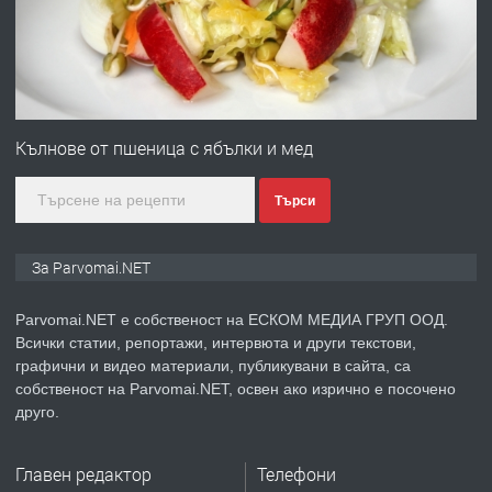
преди 1 година
ПРЕДЛАГА
Първи поход "По стъпките на Ангел
Войвода"
Кълнове от пшеница с ябълки и мед
Търси
преди 1 година
ПРЕДЛАГА
Монтажник на малки детайли за
За Parvomai.NET
медицинската индустрия
Parvomai.NET е собственост на ЕСКОМ МЕДИА ГРУП ООД.
Всички статии, репортажи, интервюта и други текстови,
преди 1 година
графични и видео материали, публикувани в сайта, са
собственост на Parvomai.NET, освен ако изрично е посочено
ПРЕДЛАГА
Уроци по Математика
друго.
Главен редактор
Телефони