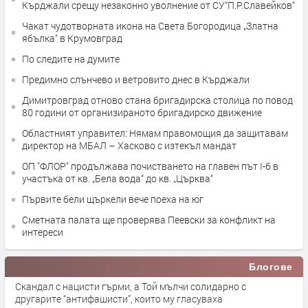
Кърджали срещу незаконно уволнение от СУ“П.Р.Славейков“
Чакат чудотворната икона на Света Богородица „Златна
ябълка“ в Крумовград
По следите на думите
Предимно слънчево и ветровито днес в Кърджали
Димитровград отново стана бригадирска столица по повод
80 години от организираното бригадирско движение
Областният управител: Нямам правомощия да защитавам
директор на МБАЛ – Хасково с изтекъл мандат
ОП "ФЛОР" продължава почистването на главен път I-6 в
участъка от кв. „Бела вода“ до кв. „Църква“
Първите бели щъркели вече поеха на юг
Сметната палата ще провeрява Пеевски за конфликт на
интереси
Блогове
Скандал с нацисти гърми, а Той мълчи солидарно с
другарите “антифашисти”, които му гласуваха