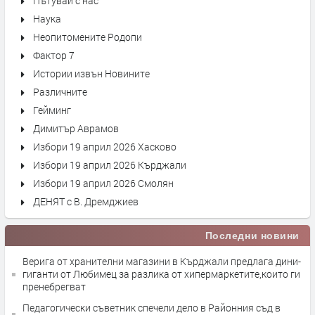
Пътувай с нас
Наука
Неопитомените Родопи
Фактор 7
Истории извън Новините
Различните
Гейминг
Димитър Аврамов
Избори 19 април 2026 Хасково
Избори 19 април 2026 Кърджали
Избори 19 април 2026 Смолян
ДЕНЯТ с В. Дремджиев
Последни новини
Верига от хранителни магазини в Кърджали предлага дини-
гиганти от Любимец за разлика от хипермаркетите,които ги
пренебрегват
Педагогически съветник спечели дело в Районния съд в