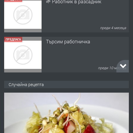
🌱 Работник в разсадник
преди 4 месеца
ПРЕДЛАГА
Търсим работничка
преди 10 месеца
ПРЕДЛАГА
Продава употребявани чисти и
Случайна рецепта
запазени матраци за спални.
преди 1 година
ПРЕДЛАГА
Работа за общи работници