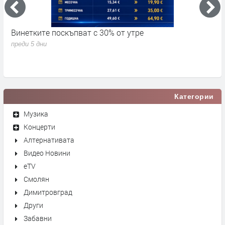
Винетките поскъпват с 30% от утре
3
д
преди 5 дни
п
Категории
Музика
Концерти
Алтернативата
Видео Новини
eTV
Смолян
Димитровград
Други
Забавни