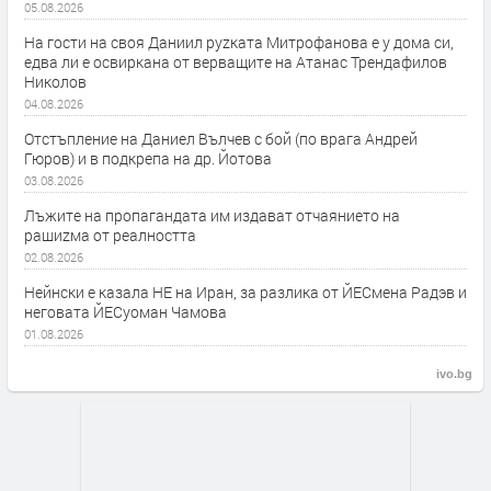
05.08.2026
На гости на своя Даниил руzката Митрофанова е у дома си,
едва ли е освиркана от верващите на Атанас Трендафилов
Николов
04.08.2026
Отстъпление на Даниел Вълчев с бой (по врага Андрей
Гюров) и в подкрепа на др. Йотова
03.08.2026
Лъжите на пропагандата им издават отчаянието на
рашиzма от реалността
02.08.2026
Нейнски е казала НЕ на Иран, за разлика от ЙЕСмена Радэв и
неговата ЙЕСуоман Чамова
01.08.2026
ivo.bg