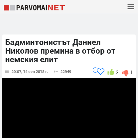
Бадминтонистът Даниел
Николов премина в отбор от
немския елит
0
20:07, 14 сеп 2018 г.
22949
2
1