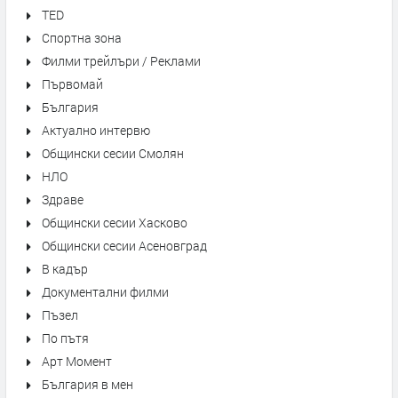
TED
Спортна зона
Филми трейлъри / Реклами
Първомай
България
Актуално интервю
Общински сесии Смолян
НЛО
Здраве
Общински сесии Хасково
Общински сесии Асеновград
В кадър
Документални филми
Пъзел
По пътя
Арт Момент
България в мен