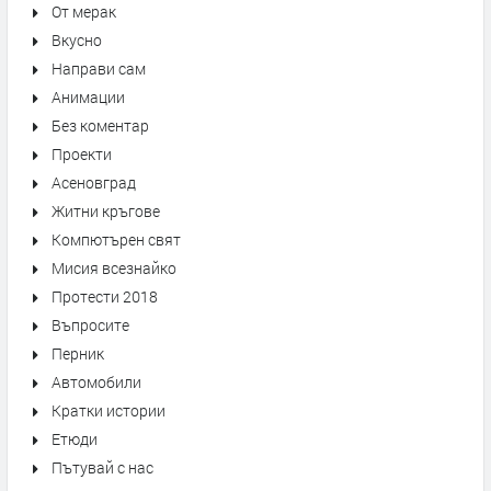
От мерак
Вкусно
Направи сам
Анимации
Без коментар
Проекти
Асеновград
Житни кръгове
Компютърен свят
Мисия всезнайко
Протести 2018
Въпросите
Перник
Автомобили
Кратки истории
Етюди
Пътувай с нас