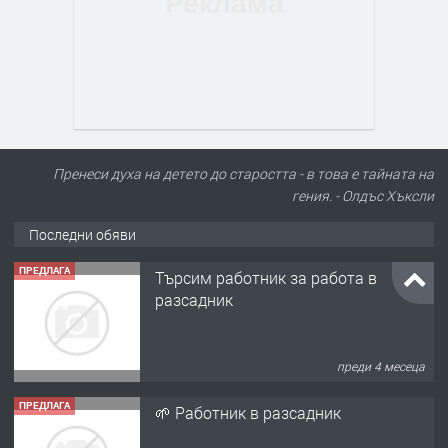
Пренеси духа на детето до старостта - в това е тайната на
гения. - Олдъс Хъксли
Последни обяви
ПРЕДЛАГА
Търсим работник за работа в
разсадник
преди 4 месеца
ПРЕДЛАГА
🌱 Работник в разсадник