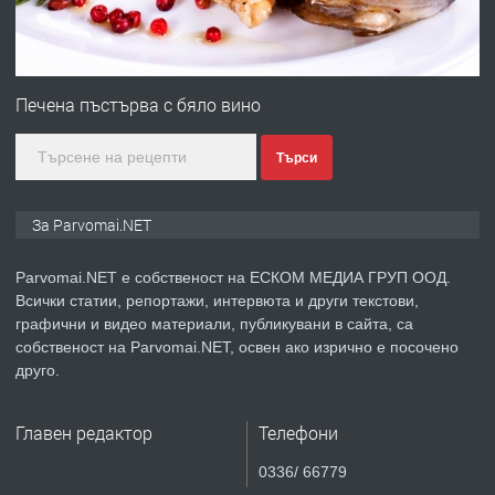
преди 1 година
ПРЕДЛАГА
Първи поход "По стъпките на Ангел
Войвода"
Печена пъстърва с бяло вино
Търси
преди 1 година
ПРЕДЛАГА
Монтажник на малки детайли за
За Parvomai.NET
медицинската индустрия
Parvomai.NET е собственост на ЕСКОМ МЕДИА ГРУП ООД.
Всички статии, репортажи, интервюта и други текстови,
преди 1 година
графични и видео материали, публикувани в сайта, са
собственост на Parvomai.NET, освен ако изрично е посочено
ПРЕДЛАГА
Уроци по Математика
друго.
Главен редактор
Телефони
преди 1 година
0336/ 66779