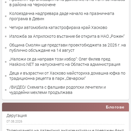
в района на Черноочене
Колоездачна надпревара даде начало на празничната
програма в Девин
Четири автомобила катастрофираха край Хасково
Изложба за Априлското въстание бе открита в НАО „Рожен“
Община Смолян ще представи проектобюджета за 2026 г. на
публично обсъждане на 14 август
„Наложи се да направя този избор“: Олег Филев пред
Haskovo.NET за напускането на Областна администрация
Деца и възрастни от Хасково майсториха домашна юфка по
традиционна рецепта в парк „Овчарски“
/ВИДЕО/ Схемата с фалшиви родопски лечители и
чудодейни мехлеми продължава
Блогове
Деругация
07.08.2026
Толерирането на латентния антисемитизъм е тревожен факт