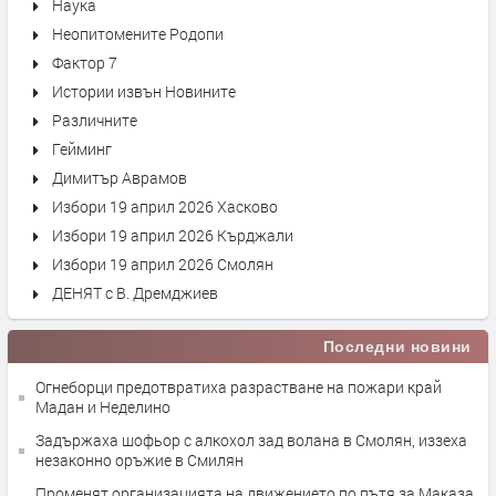
Наука
Неопитомените Родопи
Фактор 7
Истории извън Новините
Различните
Гейминг
Димитър Аврамов
Избори 19 април 2026 Хасково
Избори 19 април 2026 Кърджали
Избори 19 април 2026 Смолян
ДЕНЯТ с В. Дремджиев
Последни новини
Огнеборци предотвратиха разрастване на пожари край
Мадан и Неделино
Задържаха шофьор с алкохол зад волана в Смолян, иззеха
незаконно оръжие в Смилян
Променят организацията на движението по пътя за Маказа