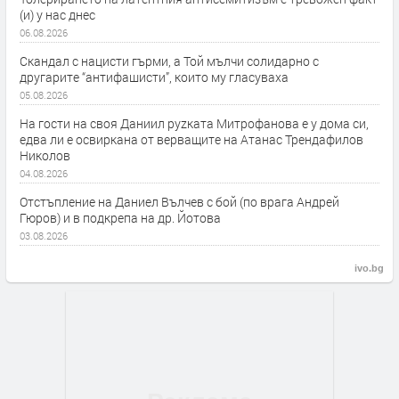
(и) у нас днес
06.08.2026
Скандал с нацисти гърми, а Той мълчи солидарно с
другарите “антифашисти”, които му гласуваха
05.08.2026
На гости на своя Даниил руzката Митрофанова е у дома си,
едва ли е освиркана от верващите на Атанас Трендафилов
Николов
04.08.2026
Отстъпление на Даниел Вълчев с бой (по врага Андрей
Гюров) и в подкрепа на др. Йотова
03.08.2026
ivo.bg