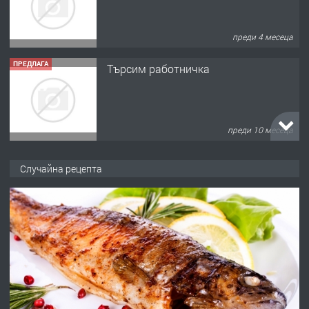
преди 4 месеца
ПРЕДЛАГА
Търсим работничка
преди 10 месеца
ПРЕДЛАГА
Продава употребявани чисти и
Случайна рецепта
запазени матраци за спални.
преди 1 година
ПРЕДЛАГА
Работа за общи работници