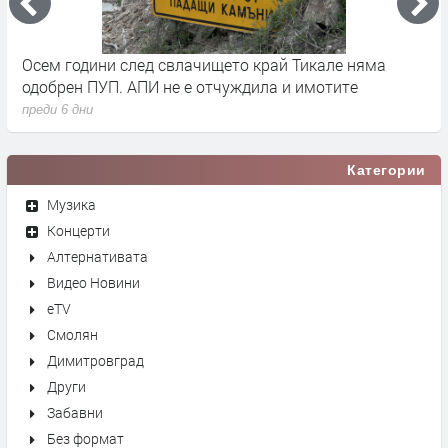
че
Осем години след свлачището край Тикале няма
Т
одобрен ПУП. АПИ не е отчуждила и имотите
с
преди 6 дни
п
Категории
Музика
Концерти
Алтернативата
Видео Новини
eTV
Смолян
Димитровград
Други
Забавни
Без формат