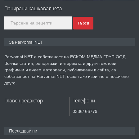
Войвода"
Панирани кашкавалчета
Търси
преди 1 година
ПРЕДЛАГА
Монтажник на малки детайли за
За Parvomai.NET
медицинската индустрия
Parvomai.NET е собственост на ЕСКОМ МЕДИА ГРУП ООД.
Всички статии, репортажи, интервюта и други текстови,
преди 1 година
графични и видео материали, публикувани в сайта, са
собственост на Parvomai.NET, освен ако изрично е посочено
ПРЕДЛАГА
Уроци по Математика
друго.
Главен редактор
Телефони
преди 1 година
0336/ 66779
ПРЕДЛАГА
Продавам апартамент - гр.
Първомай
Последвай ни