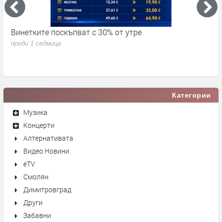
Винетките поскъпват с 30% от утре
3
д
преди 1 седмица
п
Категории
Музика
Концерти
Алтернативата
Видео Новини
eTV
Смолян
Димитровград
Други
Забавни