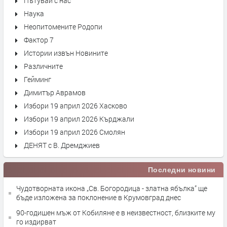
Пътувай с нас
Наука
Неопитомените Родопи
Фактор 7
Истории извън Новините
Различните
Гейминг
Димитър Аврамов
Избори 19 април 2026 Хасково
Избори 19 април 2026 Кърджали
Избори 19 април 2026 Смолян
ДЕНЯТ с В. Дремджиев
Последни новини
Чудотворната икона „Св. Богородица - златна ябълка” ще
бъде изложена за поклонение в Крумовград днес
90-годишен мъж от Кобиляне е в неизвестност, близките му
го издирват