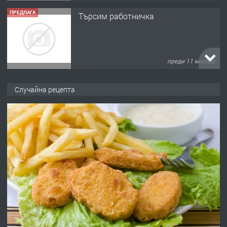
ПРЕДЛАГА
Търсим работничка
преди 11 месеца
ПРЕДЛАГА
Продава употребявани чисти и
Случайна рецепта
запазени матраци за спални.
преди 1 година
ПРЕДЛАГА
Работа за общи работници
преди 1 година
ПРЕДЛАГА
Първи поход "По стъпките на Ангел