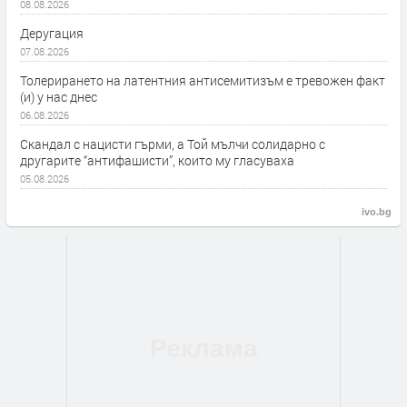
08.08.2026
Деругация
07.08.2026
Толерирането на латентния антисемитизъм е тревожен факт
(и) у нас днес
06.08.2026
Скандал с нацисти гърми, а Той мълчи солидарно с
другарите “антифашисти”, които му гласуваха
05.08.2026
ivo.bg