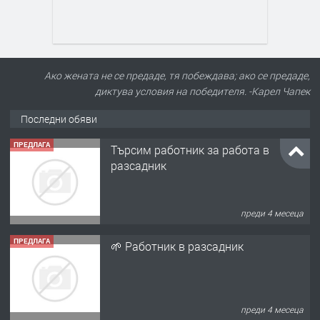
Ако жената не се предаде, тя побеждава; ако се предаде,
диктува условия на победителя. -Карел Чапек
Последни обяви
ПРЕДЛАГА
Търсим работник за работа в
разсадник
преди 4 месеца
ПРЕДЛАГА
🌱 Работник в разсадник
преди 4 месеца