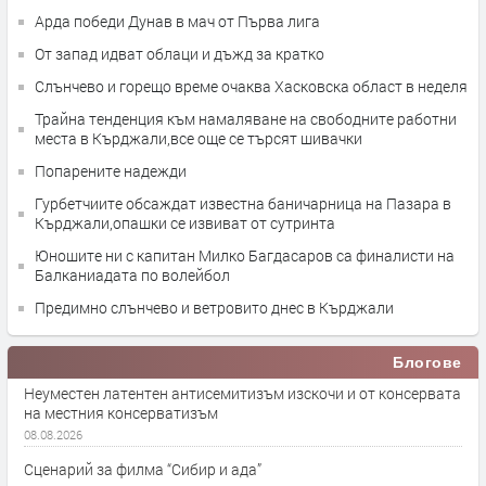
Арда победи Дунав в мач от Първа лига
От запад идват облаци и дъжд за кратко
Слънчево и горещо време очаква Хасковска област в неделя
Трайна тенденция към намаляване на свободните работни
места в Кърджали,все още се търсят шивачки
Попарените надежди
Гурбетчиите обсаждат известна баничарница на Пазара в
Кърджали,опашки се извиват от сутринта
Юношите ни с капитан Милко Багдасаров са финалисти на
Балканиадата по волейбол
Предимно слънчево и ветровито днес в Кърджали
Блогове
Неуместен латентен антисемитизъм изскочи и от консервата
на местния консерватизъм
08.08.2026
Сценарий за филма “Сибир и ада”