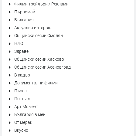
Филми трейлъри / Реклами
Първомай
България
Актуално интервю
Общински сесии Смолян
НЛО
Здраве
Общински сесии Хасково
Общински сесии Асеновград
В кадър
Документални филми
Пъзел
По пътя
Арт Момент
България в мен
От мерак
Вкусно