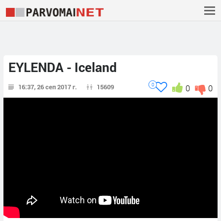
EYLENDA - Iceland
0
16:37, 26 сеп 2017 г.
15609
0
0