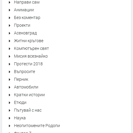
Направи сам
Анимации
Без коментар
Проекти
Асеновград
Житни кръгове
Компютърен свят
Мисия всезнайко
Протести 2018
Въпросите
Перник
Автомобили
Кратки истории
Етюди
Пътувай с нас
Наука
Неопитомените Родопи