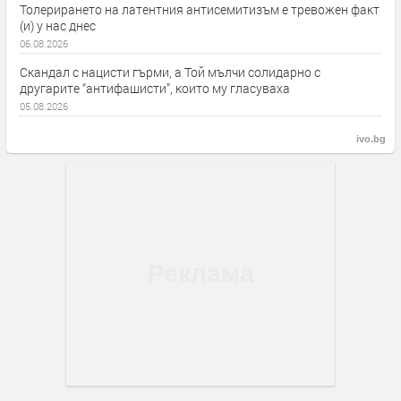
Толерирането на латентния антисемитизъм е тревожен факт
(и) у нас днес
06.08.2026
Скандал с нацисти гърми, а Той мълчи солидарно с
другарите “антифашисти”, които му гласуваха
05.08.2026
ivo.bg