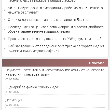
гасенето на два пожара в област Хасково
Айтен Сабри: „Когато сме единни и работим за обществото,
нещата се случват“
Откриха ловния сезон за прелетен дивеч в България
Последен ден за цените в лева и евро: От 9 август двойното
обозначаване вече не е задължително
Практичен начин за редактиране на PDF документи онлайн
Най-застрашени от западнонилска треска са хората над 60
години и тези с имунен дефицит
Блогове
Неуместен латентен антисемитизъм изскочи и от консервата
на местния консерватизъм
08.08.2026
Сценарий за филма “Сибир и ада”
08.08.2026
Деругация
07.08.2026