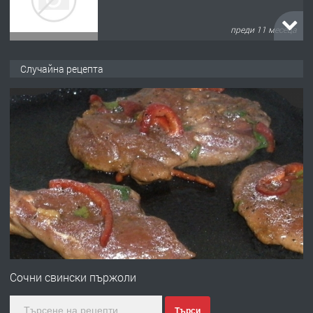
преди 11 месеца
ПРЕДЛАГА
Продава употребявани чисти и
Случайна рецепта
запазени матраци за спални.
преди 1 година
ПРЕДЛАГА
Работа за общи работници
преди 1 година
ПРЕДЛАГА
Първи поход "По стъпките на Ангел
Войвода"
Сочни свински пържоли
Търси
преди 1 година