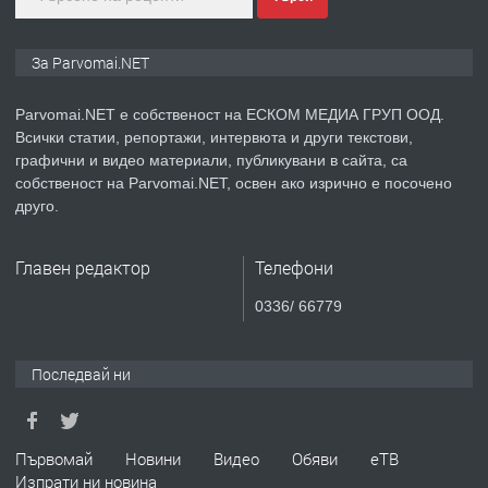
ПРЕДЛАГА
Монтажник на малки детайли за
За Parvomai.NET
медицинската индустрия
Parvomai.NET е собственост на ЕСКОМ МЕДИА ГРУП ООД.
Всички статии, репортажи, интервюта и други текстови,
преди 1 година
графични и видео материали, публикувани в сайта, са
собственост на Parvomai.NET, освен ако изрично е посочено
ПРЕДЛАГА
Уроци по Математика
друго.
Главен редактор
Телефони
преди 1 година
0336/ 66779
ПРЕДЛАГА
Продавам апартамент - гр.
Първомай
Последвай ни
преди 1 година
Първомай
Новини
Видео
Обяви
еТВ
Изпрати ни новина
ТЪРСИ