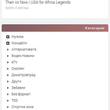
Then vs Now | USA for Africa Legends
К
преди 4 месеца
п
Категории
Музика
Концерти
Алтернативата
Видео Новини
eTV
Смолян
Димитровград
Други
Забавни
Без формат
TED
Спортна зона