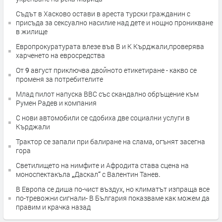
Съдът в Хасково остави в ареста турски гражданин с
присъда за сексуално насилие над дете и нощно проникване
в жилище
Европрокуратурата влезе във В и К Кърджали,проверява
харченето на евросредства
От 9 август приключва двойното етикетиране - какво се
променя за потребителите
Млад пилот напуска ВВС със скандално обръщение към
Румен Радев и компания
С нови автомобили се сдобиха две социални услуги в
Кърджали
Трактор се запали при балиране на слама, огънят засегна
гора
Светилището на нимфите и Афродита става сцена на
моноспектакъла „Даскал“ с Валентин Танев.
В Европа се диша по-чист въздух, но климатът изпраща все
по-тревожни сигнали- В България показваме как можем да
правим и крачка назад