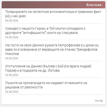
Блогове
Толерирането на латентния антисемитизъм е тревожен факт
(и) у нас днес
06.08.2026
Скандал с нацисти гърми, а Той мълчи солидарно с
другарите “антифашисти”, които му гласуваха
05.08.2026
На гости на своя Даниил руzката Митрофанова е у дома си,
едва ли е освиркана от верващите на Атанас Трендафилов
Николов
04.08.2026
Отстъпление на Даниел Вълчев с бой (по врага Андрей
Гюров) и в подкрепа на др. Йотова
03.08.2026
Лъжите на пропагандата им издават отчаянието на
рашиzма от реалността
02.08.2026
ivo.bg