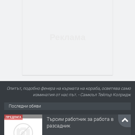
Опитът, подобно фенера на кърмата на кораба, осветява само
изминатия от нас път. - Самюъл Тейлър Колридж
Последни обяви
ПРЕДЛАГА
Търсим работник за работа в
разсадник