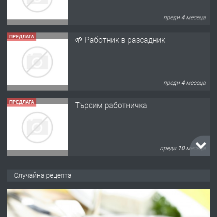
преди 4 месеца
ПРЕДЛАГА
🌱 Работник в разсадник
преди 4 месеца
ПРЕДЛАГА
Търсим работничка
преди 10 месеца
ПРЕДЛАГА
Продава употребявани чисти и
Случайна рецепта
запазени матраци за спални.
преди 1 година