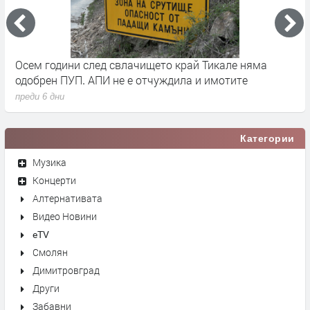
че
Осем години след свлачището край Тикале няма
Т
одобрен ПУП. АПИ не е отчуждила и имотите
с
преди 6 дни
п
Категории
Музика
Концерти
Алтернативата
Видео Новини
eTV
Смолян
Димитровград
Други
Забавни