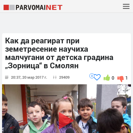
Как да реагират при
земетресение научиха
малчугани от детска градина
„Зорница“ в Смолян
0
20:37, 20 мар 2017 г.
29409
0
1