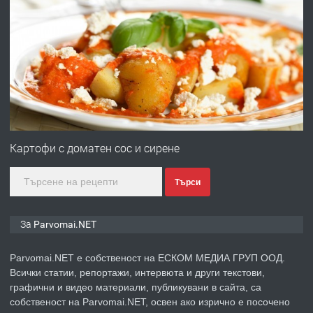
ПРЕДЛАГА
Работа за общи работници
преди 1 година
ПРЕДЛАГА
Първи поход "По стъпките на Ангел
Войвода"
Картофи с доматен сос и сирене
Търси
преди 1 година
ПРЕДЛАГА
Монтажник на малки детайли за
За Parvomai.NET
медицинската индустрия
Parvomai.NET е собственост на ЕСКОМ МЕДИА ГРУП ООД.
Всички статии, репортажи, интервюта и други текстови,
преди 1 година
графични и видео материали, публикувани в сайта, са
собственост на Parvomai.NET, освен ако изрично е посочено
ПРЕДЛАГА
Уроци по Математика