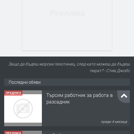
Защо да бъдеш морски пехотинец, след като можеш да бъдеш
пират? - Стив Джобс
Последни обяви
ПРЕДЛАГА
Търсим работник за работа в
разсадник
преди 4 месеца
ПРЕДЛАГА