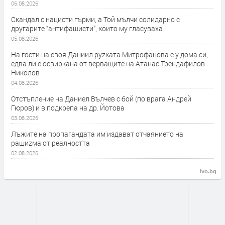
06.08.2026
Скандал с нацисти гърми, а Той мълчи солидарно с
другарите “антифашисти”, които му гласуваха
05.08.2026
На гости на своя Даниил руzката Митрофанова е у дома си,
едва ли е освиркана от верващите на Атанас Трендафилов
Николов
04.08.2026
Отстъпление на Даниел Вълчев с бой (по врага Андрей
Гюров) и в подкрепа на др. Йотова
03.08.2026
Лъжите на пропагандата им издават отчаянието на
рашиzма от реалността
02.08.2026
ivo.bg