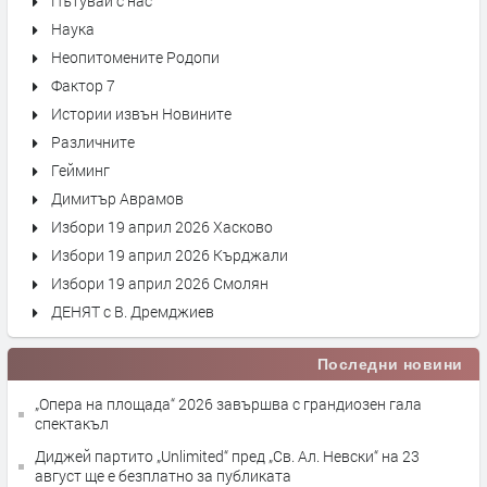
Пътувай с нас
Наука
Неопитомените Родопи
Фактор 7
Истории извън Новините
Различните
Гейминг
Димитър Аврамов
Избори 19 април 2026 Хасково
Избори 19 април 2026 Кърджали
Избори 19 април 2026 Смолян
ДЕНЯТ с В. Дремджиев
Последни новини
„Опера на площада“ 2026 завършва с грандиозен гала
спектакъл
Диджей партито „Unlimited“ пред „Св. Ал. Невски“ на 23
август ще е безплатно за публиката