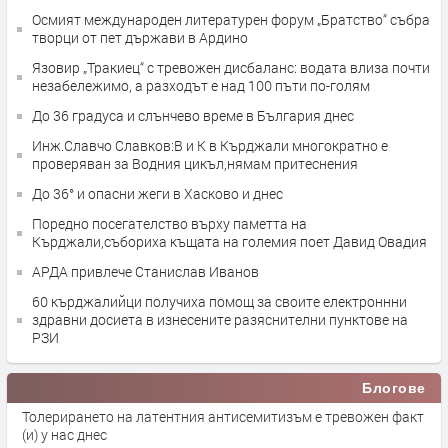
Осмият международен литературен форум „Братство“ събра
творци от пет държави в Ардино
Язовир „Тракиец“ с тревожен дисбаланс: водата влиза почти
незабележимо, а разходът е над 100 пъти по-голям
До 36 градуса и слънчево време в България днес
Инж.Славчо Славков:В и К в Кърджали многократно е
проверяван за Водния цикъл,нямам притеснения
До 36° и опасни жеги в Хасково и днес
Поредно посегателство върху паметта на
Кърджали,събориха къщата на големия поет Давид Овадия
АРДА привлече Станислав Иванов
60 кърджалийци получиха помощ за своите електроннни
здравни досиета в изнесените разяснителни пунктове на
РЗИ
Блогове
Толерирането на латентния антисемитизъм е тревожен факт
(и) у нас днес