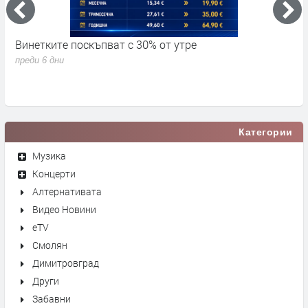
Винетките поскъпват с 30% от утре
3
д
преди 6 дни
п
Категории
Музика
Концерти
Алтернативата
Видео Новини
eTV
Смолян
Димитровград
Други
Забавни