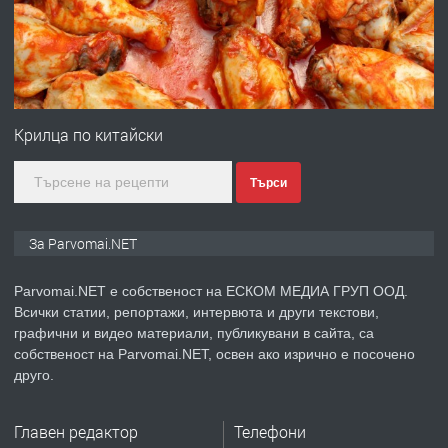
преди 1 година
ПРЕДЛАГА
Първи поход "По стъпките на Ангел
Войвода"
Крилца по китайски
Търси
преди 1 година
ПРЕДЛАГА
Монтажник на малки детайли за
За Parvomai.NET
медицинската индустрия
Parvomai.NET е собственост на ЕСКОМ МЕДИА ГРУП ООД.
Всички статии, репортажи, интервюта и други текстови,
преди 1 година
графични и видео материали, публикувани в сайта, са
собственост на Parvomai.NET, освен ако изрично е посочено
ПРЕДЛАГА
Уроци по Математика
друго.
Главен редактор
Телефони