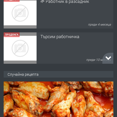
🌱 Работник в разсадник
преди 4 месеца
ПРЕДЛАГА
Търсим работничка
преди 10 месеца
ПРЕДЛАГА
Продава употребявани чисти и
Случайна рецепта
запазени матраци за спални.
преди 1 година
ПРЕДЛАГА
Работа за общи работници