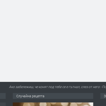
Ако забележиш, че конят под тебе се е гътнал, слез от него 
Случайна рецепта
З