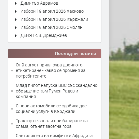
Димитър Аврамов
Избори 19 април 2026 Хасково
Избори 19 април 2026 Кърджали
Избори 19 април 2026 Смолян
ДЕНЯТ с В. Дремджиев
Последни новини
От 9 август приключва двойното
етикетиране - какво се променя за
потребителите
Млад пилот напуска ВВС със скандално
обръщение към Румен Радев и
компания
С нови автомобили се сдобиха две
социални услуги в Кърджали
Трактор се запали при балиране на
слама, огънят засегна гора
Светилището на нимфите и Афродита