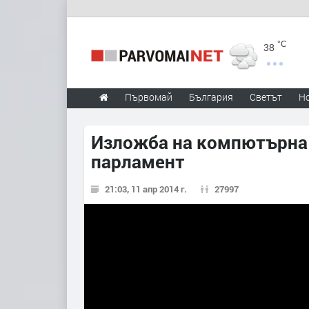
°C
38
Първомай
България
Светът
Н
Изложба на компютърна 
парламент
21:03, 11 апр 2014 г.
27997