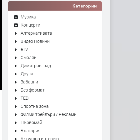
Категории
Музика
Концерти
Алтернативата
Видео Новини
eTV
Смолян
Димитровград
Други
Забавни
Без формат
TED
Спортна зона
Филми трейлъри / Реклами
Първомай
България
Актуално интервю