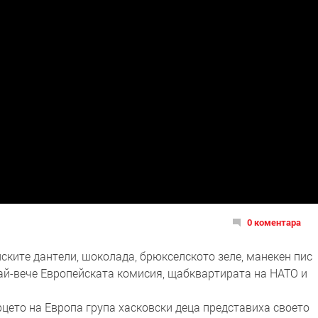
0 коментара
лските дантели, шоколада, брюкселското зеле, манекен пис
най-вече Европейската комисия, щабквартирата на НАТО и
рцето на Европа група хасковски деца представиха своето