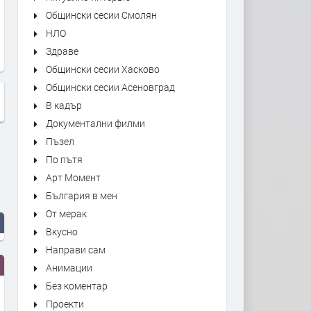
Общински сесии Смолян
НЛО
Здраве
Общински сесии Хасково
Общински сесии Асеновград
В кадър
Документални филми
Пъзел
По пътя
Арт Момент
България в мен
От мерак
Вкусно
Направи сам
Анимации
Без коментар
Проекти