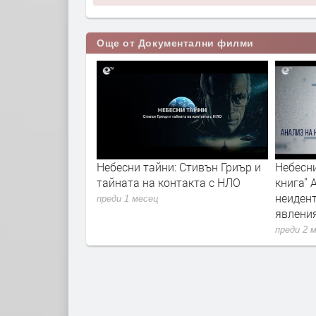
Още от Документални филми
 Раждането на
Небесни тайни: Стивън Гриър и
Небесни
тайната на контакта с НЛО
книга" 
неиден
преди 1 месец
явлени
преди 2 