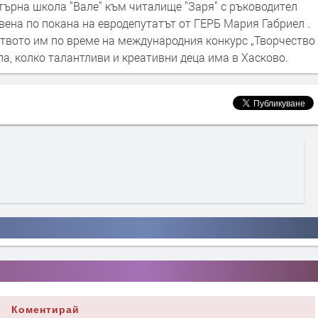
търна школа "Вале" към читалище "Заря" с ръководител
ена по покана на евродепутатът от ГЕРБ Мария Габриел .
ството им по време на международния конкурс „Творчество
па, колко талантливи и креативни деца има в Хасково.
Коментирай