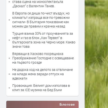
става сцена на моноспектакъла
„Даскал“ с Валентин Танев.
В Европа се диша по-чист въздух, но
климатът изпраща все по-тревожни
сигнали- В България показваме как
можем да правим и крачка назад
Турция взима 33% от проучванията за
нефт и газ в блок „Хан Тервел“ в
българската зона на Черно море. Какво
значи това
Вярващи в Хасково посрещнаха
Преображение Господне с освещаване
на първото грозде
Не дадоха ход на делото за отвличане
на млада жена заради отпуск на
адвокати
Провокация: Белият дом използва в
клип за ICE музика на Бед Бъни
Блогове