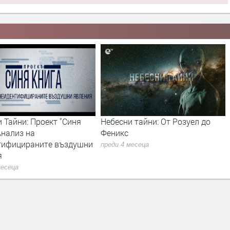
 Тайни: Проект "Синя
Небесни тайни: От Розуел до
Анализ на
Феникс
тифицираните въздушни
преди 4 месеца
я
месеца