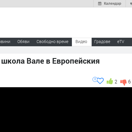
Календар
овини
Обяви
Свободно време
Видео
Градове
eTV
школа Вале в Европейския
0
2
6