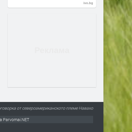
ivo.bg
- Поговорка от североамериканското племе Навахо
а Parvomai.NET