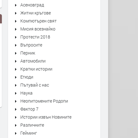
Асеновград
Житни кръгове
Компютърен свят
Мисия всезнайко
Протести 2018
Въпросите
Перник
Автомобили
Кратки истории
Перу земята на боговете
Хилядолетните епископс
Етюди
одежди от Ахридос
преди 8 месеца
Пътувай с нас
преди 10 месеца
Наука
Неопитомените Родопи
Фактор 7
Истории извън Новините
Различните
Гейминг