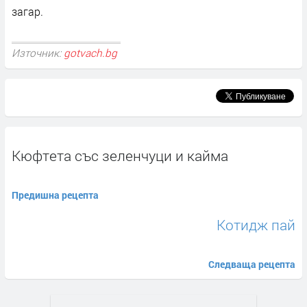
загар.
Източник:
gotvach.bg
Кюфтета със зеленчуци и кайма
Предишна рецепта
Котидж пай
Следваща рецепта