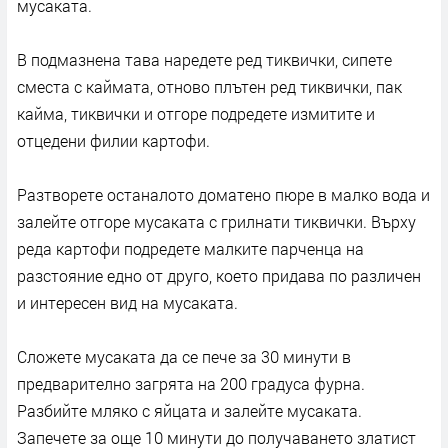
мусаката.
В подмазнена тава наредете ред тиквички, сипете
сместа с каймата, отново плътен ред тиквички, пак
кайма, тиквички и отгоре подредете измитите и
отцедени филии картофи.
Разтворете останалото доматено пюре в малко вода и
залейте отгоре мусаката с грилнати тиквички. Върху
реда картофи подредете малките парченца на
разстояние едно от друго, което придава по различен
и интересен вид на мусаката.
Сложете мусаката да се пече за 30 минути в
предварително загрята на 200 градуса фурна.
Разбийте мляко с яйцата и залейте мусаката.
Запечете за още 10 минути до получаването златист