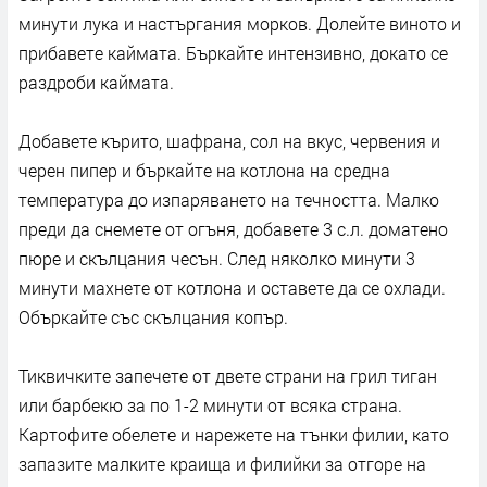
минути лука и настъргания морков. Долейте виното и
прибавете каймата. Бъркайте интензивно, докато се
раздроби каймата.
Добавете кърито, шафрана, сол на вкус, червения и
черен пипер и бъркайте на котлона на средна
температура до изпаряването на течността. Малко
преди да снемете от огъня, добавете 3 с.л. доматено
пюре и скълцания чесън. След няколко минути 3
минути махнете от котлона и оставете да се охлади.
Объркайте със скълцания копър.
Тиквичките запечете от двете страни на грил тиган
или барбекю за по 1-2 минути от всяка страна.
Картофите обелете и нарежете на тънки филии, като
запазите малките краища и филийки за отгоре на