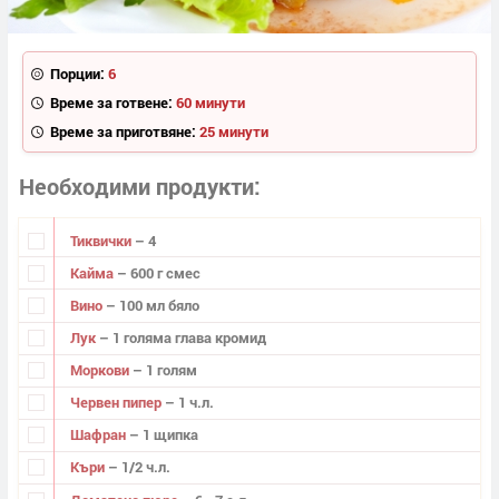
Порции:
6
Време за готвене:
60 минути
Време за приготвяне:
25 минути
Необходими продукти
Тиквички
– 4
Кайма
– 600 г смес
Вино
– 100 мл бяло
Лук
– 1 голяма глава кромид
Моркови
– 1 голям
Червен пипер
– 1 ч.л.
Шафран
– 1 щипка
Къри
– 1/2 ч.л.