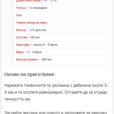
Доматено пюре
– 6 - 7 с.л.
Чесън
– 3 скилидки
Сол
Черен пипер на вкус
Копър
– 1/2 връзка
Зехтин
– 80 мл
Картофи
– около 4 - 5 броя
Яйцa
– 2 - 3 броя
Кисело мляко
– 350 мл
Начин на приготвяне
Нарежете тиквичките по дължина с дебелина около 3-
4 мм и ги осолете равномерно. Оставете да се отцеди
течността им.
Загрейте зехтина или олиото и запържете за няколко