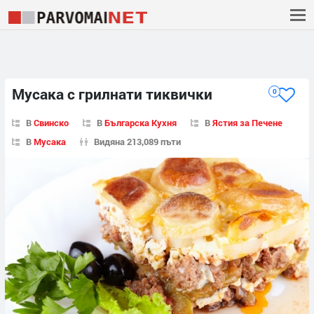
Мусака с грилнати тиквички
0
В
Свинско
В
Българска Кухня
В
Ястия за Печене
В
Мусака
Видяна 213,089 пъти