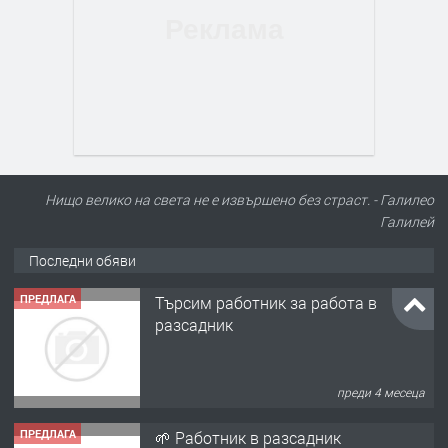
Нищо велико на света не е извършено без страст. - Галилео
Галилей
Последни обяви
ПРЕДЛАГА
Търсим работник за работа в
разсадник
преди 4 месеца
ПРЕДЛАГА
🌱 Работник в разсадник