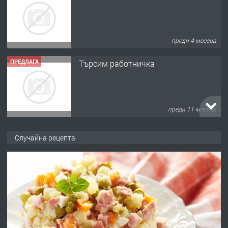
преди 4 месеца
ПРЕДЛАГА
Търсим работничка
преди 11 месеца
ПРЕДЛАГА
Продава употребявани чисти и
Случайна рецепта
запазени матраци за спални.
преди 1 година
ПРЕДЛАГА
Работа за общи работници