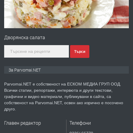
преди 1 година
ПРЕДЛАГА
Първи поход "По стъпките на Ангел
Войвода"
Дворянска салата
преди 1 година
Търси
ПРЕДЛАГА
Монтажник на малки детайли за
За Parvomai.NET
медицинската индустрия
Parvomai.NET е собственост на ЕСКОМ МЕДИА ГРУП ООД.
Всички статии, репортажи, интервюта и други текстови,
преди 1 година
графични и видео материали, публикувани в сайта, са
собственост на Parvomai.NET, освен ако изрично е посочено
ПРЕДЛАГА
Уроци по Математика
друго.
Главен редактор
Телефони
преди 1 година