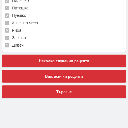
Пилешко
Патешко
Пуешко
Агнешко месо
Риба
Заешко
Дивеч
Няколко случайни рецепти
Виж всички рецепти
Търсене