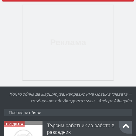
ПРЕДЛАГА
Търсим работник за работа в
разсадник
Който обича да марширува, напразно има мозък в главата —
гръбначният би бил достатъчен. - Алберт Айнщайн
преди 4 месеца
Последни обяви
ПРЕДЛАГА
🌱 Работник в разсадник