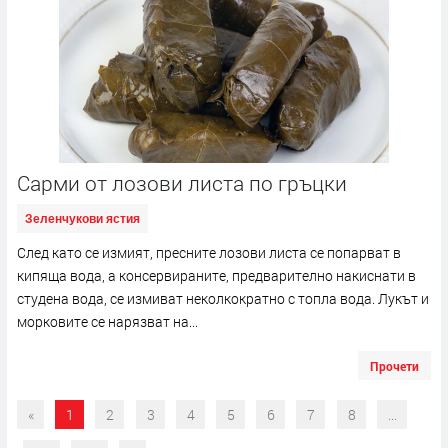
Сaрми от лозови листа по гръцки
Зеленчукови ястия
След като се измият, пресните лозови листа се попарват в
кипяща вода, а консервираните, предварително накиснати в
студена вода, се измиват неколкократно с топла вода. Лукът и
морковите се нарязват на...
Прочети
«
1
2
3
4
5
6
7
8
...