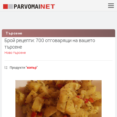
Търсене
Брой рецепти: 700 отговарящи на вашето
търсене
Ново търсене
Продукти "
копър
"