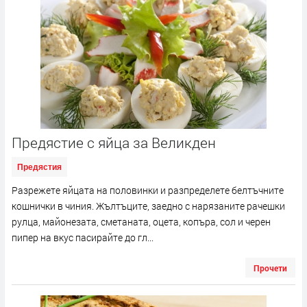
Предястие с яйца за Великден
Предястия
Разрежете яйцата на половинки и разпределете белтъчните
кошнички в чиния. Жълтъците, заедно с нарязаните рачешки
рулца, майонезата, сметаната, оцета, копъра, сол и черен
пипер на вкус пасирайте до гл...
Прочети