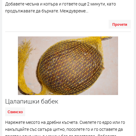
Добавете чесъна и копъра и гответе още 2 минути, като
продължавате да бъркате. Междувреме...
Прочети
Цалапишки бабек
Свинско
Нарежете месото на дребни късчета. Смелете го едро или го
накълцайте със сатъра цитно, посолете го и го оставете да