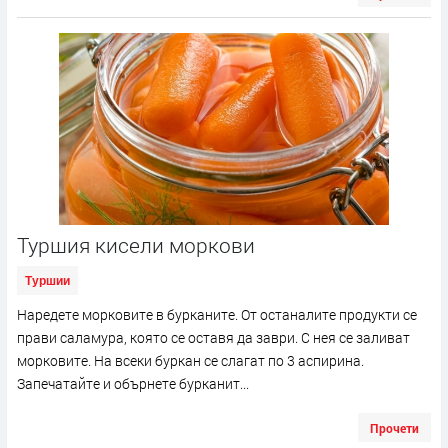
Туршия кисели моркови
Туршии
Наредете морковите в бурканите. От останалите продукти се
прави саламура, която се оставя да заври. С нея се заливат
морковите. На всеки буркан се слагат по 3 аспирина.
Запечатайте и обърнете бурканит...
Прочети