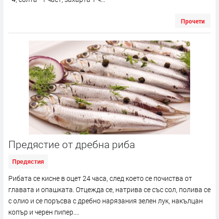
Прочети
Предястие от дребна риба
Предястия
Рибата се кисне в оцет 24 часа, след което се почиства от
главата и опашката. Отцежда се, натрива се със сол, полива се
с олио и се поръсва с дребно нарязания зелен лук, накълцан
копър и черен пипер....