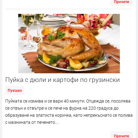
Прочети
Пуйка с дюли и картофи по грузински
Пуешко
Пуйката се измива и се вари 40 минути. Отцежда се, посолява
се отвън и отвътре и се пече на фурна на 220 градуса до
образуване на златиста коричка, като непрекъснато се полива
с мазнината от печенето....
Прочети