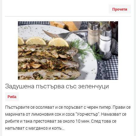
Прочети
Задушена пъстърва със зеленчуци
Риба
Пъстървите се осоляват и се поръсват с черен пипер. Прави се
марината от лимоновия сок и соса "Уорчестър". Намазват се
рибите и така престояват за около 10 мин. След това се
напълват с магданоз и копъ...