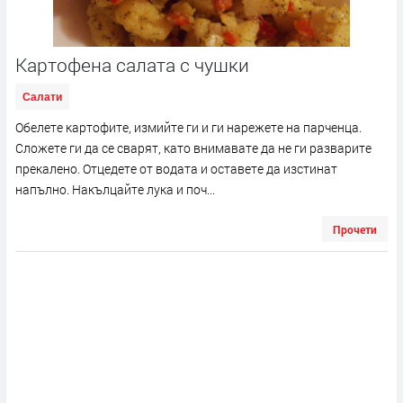
Картофена салата с чушки
Салати
Обелете картофите, измийте ги и ги нарежете на парченца.
Сложете ги да се сварят, като внимавате да не ги разварите
прекалено. Отцедете от водата и оставете да изстинат
напълно. Накълцайте лука и поч...
Прочети