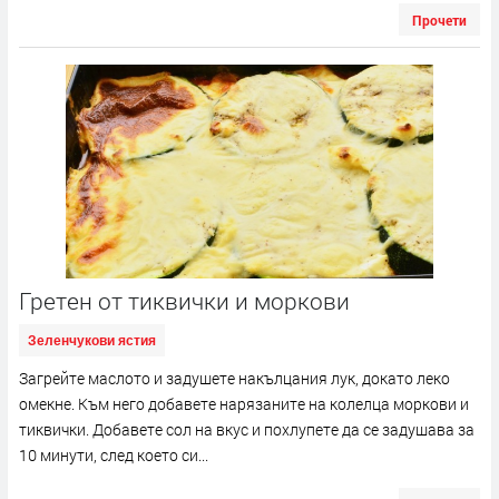
Прочети
Гретен от тиквички и моркови
Зеленчукови ястия
Загрейте маслото и задушете накълцания лук, докато леко
омекне. Към него добавете нарязаните на колелца моркови и
тиквички. Добавете сол на вкус и похлупете да се задушава за
10 минути, след което си...