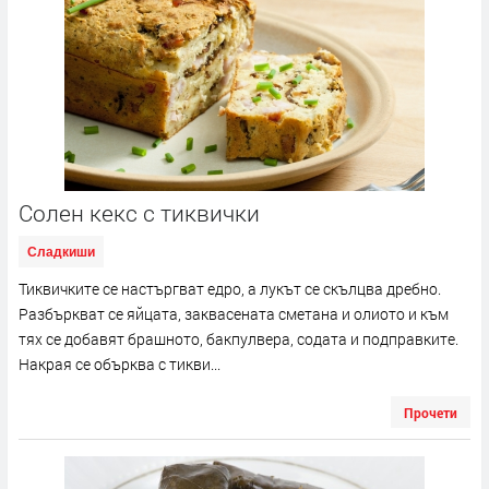
Солен кекс с тиквички
Сладкиши
Тиквичките се настъргват едро, а лукът се скълцва дребно.
Разбъркват се яйцата, заквасената сметана и олиото и към
тях се добавят брашното, бакпулвера, содата и подправките.
Накрая се обърква с тикви...
Прочети