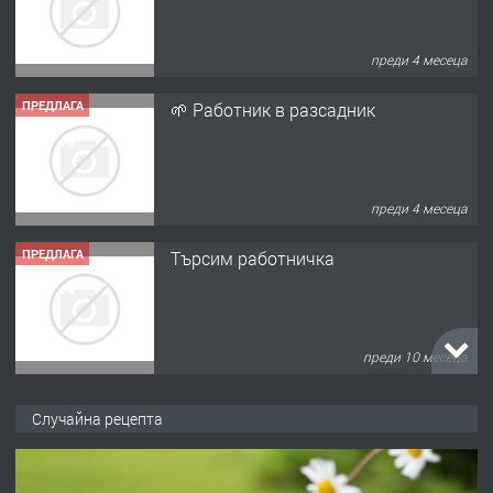
преди 4 месеца
ПРЕДЛАГА
Търсим работничка
преди 10 месеца
ПРЕДЛАГА
Продава употребявани чисти и
запазени матраци за спални.
преди 1 година
ПРЕДЛАГА
Работа за общи работници
Случайна рецепта