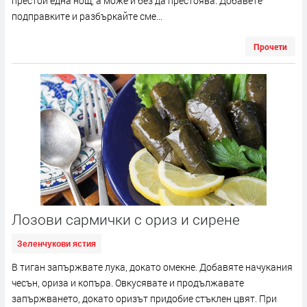
престои една нощ, а може и без да престоява. Добавете
подправките и разбъркайте сме...
Прочети
Лозови сармички с ориз и сирене
Зеленчукови ястия
В тиган запържвате лука, докато омекне. Добавяте начукания
чесън, ориза и копъра. Овкусявате и продължавате
запържването, докато оризът придобие стъклен цвят. При