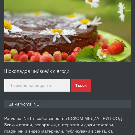
преди 1 година
ПРЕДЛАГА
Първи поход "По стъпките на Ангел
Войвода"
преди 1 година
ПРЕДЛАГА
Монтажник на малки детайли за
медицинската индустрия
Шоколадов чийзкейк с ягоди
преди 1 година
Търси
ПРЕДЛАГА
Уроци по Математика
За Parvomai.NET
Parvomai.NET е собственост на ЕСКОМ МЕДИА ГРУП ООД.
Всички статии, репортажи, интервюта и други текстови,
преди 1 година
графични и видео материали, публикувани в сайта, са