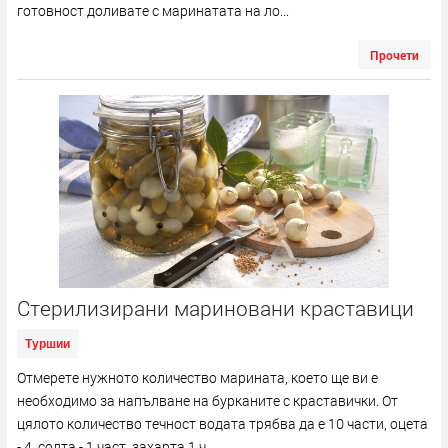
готовност доливате с маринатата на ло...
Прочети
Стерилизирани мариновани краставици
Туршии
Отмерете нужното количество марината, което ще ви е
необходимо за напълване на бурканите с краставички. От
цялото количество течност водата трябва да е 10 части, оцета
- 4, солта - 1 част, захарта 1 ч...