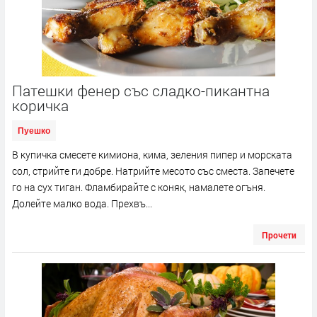
Патешки фенер със сладко-пикантна
коричка
Пуешко
В купичка смесете кимиона, кима, зеления пипер и морската
сол, стрийте ги добре. Натрийте месото със сместа. Запечете
го на сух тиган. Фламбирайте с коняк, намалете огъня.
Долейте малко вода. Прехвъ...
Прочети