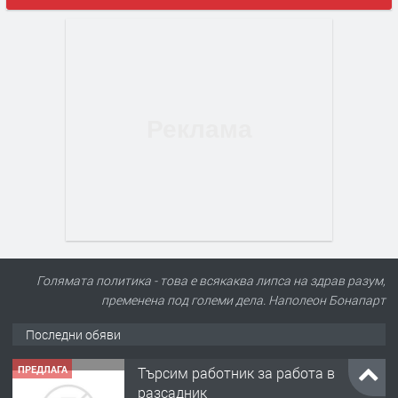
Голямата политика - това е всякаква липса на здрав разум,
пременена под големи дела. Наполеон Бонапарт
Последни обяви
ПРЕДЛАГА
🌱 Работник в разсадник