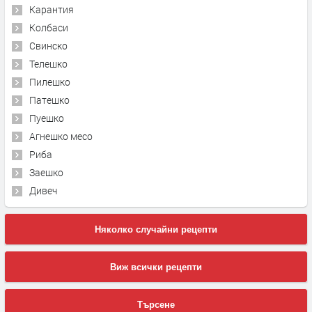
Карантия
Колбаси
Свинско
Телешко
Пилешко
Патешко
Пуешко
Агнешко месо
Риба
Заешко
Дивеч
Няколко случайни рецепти
Виж всички рецепти
Търсене