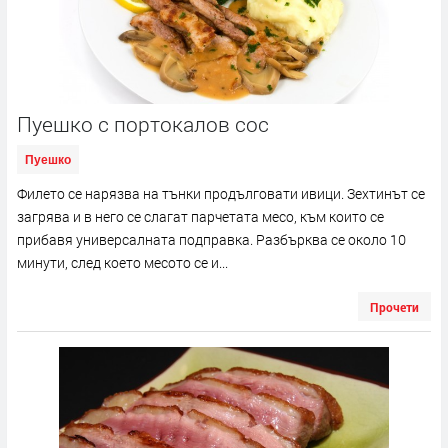
Пуешко с портокалов сос
Пуешко
Филето се нарязва на тънки продълговати ивици. Зехтинът се
загрява и в него се слагат парчетата месо, към които се
прибавя универсалната подправка. Разбърква се около 10
минути, след което месото се и...
Прочети