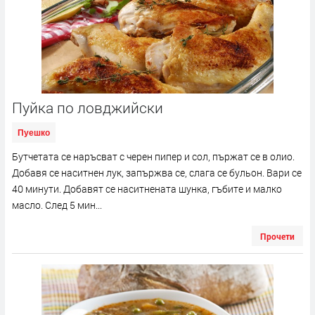
Пуйка по ловджийски
Пуешко
Бутчетата се наръсват с черен пипер и сол, пържат се в олио.
Добавя се наситнен лук, запържва се, слага се бульон. Вари се
40 минути. Добавят се наситнената шунка, гъбите и малко
масло. След 5 мин...
Прочети