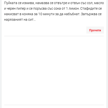
Пуйката се измива, намазва се отвътре и отвън със сол, масло
и черен пипер и се поръсва със сока от 1 лимон. Стафидите се
накисват в коняка за 10 минути за да набъбнат. Запържва се
нарязаният на сит...
Прочети