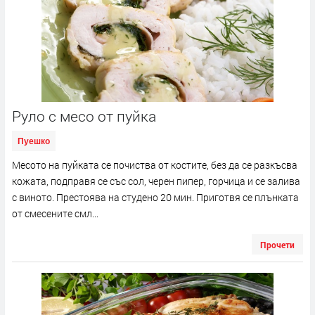
Руло с месо от пуйка
Пуешко
Месото на пуйката се почиства от костите, без да се разкъсва
кожата, подправя се със сол, черен пипер, горчица и се залива
с виното. Престоява на студено 20 мин. Приготвя се плънката
от смесените смл...
Прочети