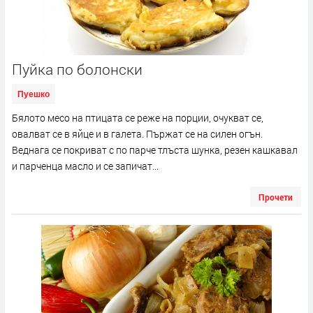
Пуйка по болонски
Пуешко
Бялото месо на птицата се реже на порции, очукват се,
овалват се в яйце и в галета. Пържат се на силен огън.
Веднага се покриват с по парче тлъста шунка, резен кашкавал
и парченца масло и се запичат...
Прочети