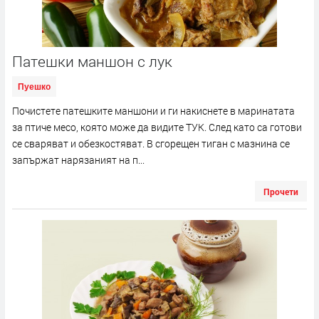
Патешки маншон с лук
Пуешко
Почистете патешките маншони и ги накиснете в маринатата
за птиче месо, която може да видите ТУК. След като са готови
се сваряват и обезкостяват. В сгорещен тиган с мазнина се
запържат нарязаният на п...
Прочети