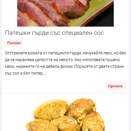
Патешки гърди със специален сос
Пуешко
Отстранете кожата от патешките гърди, начукайте леко, но без
да се наранява целостта на месото. Ако използвате пушено
месо, нарежете го на дебели филии. Поръсете от двете страни
със сол и бял пипер,...
Прочети