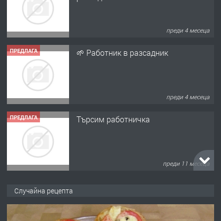
преди 4 месеца
ПРЕДЛАГА
Търсим работничка
преди 11 месеца
ПРЕДЛАГА
Продава употребявани чисти и
запазени матраци за спални.
преди 1 година
ПРЕДЛАГА
Работа за общи работници
Случайна рецепта