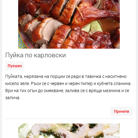
Пуйка по карловски
Пуешко
Пуйката, нарязана на порции се реди в тавичка с наситнено
кисело зеле. Ръси се с червен и черен пипер и кубчета сланина.
Ври на тих огън до омекване, залива се с вряща мазнина и се
запича.
Прочети