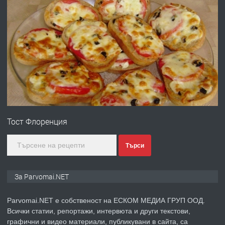
преди 1 година
ПРЕДЛАГА
Първи поход "По стъпките на Ангел
Войвода"
преди 1 година
ПРЕДЛАГА
Монтажник на малки детайли за
медицинската индустрия
Тост Флоренция
преди 1 година
Търси
ПРЕДЛАГА
Уроци по Математика
За Parvomai.NET
Parvomai.NET е собственост на ЕСКОМ МЕДИА ГРУП ООД.
Всички статии, репортажи, интервюта и други текстови,
преди 1 година
графични и видео материали, публикувани в сайта, са