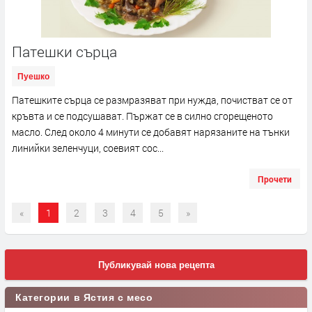
Патешки сърца
Пуешко
Патешките сърца се размразяват при нужда, почистват се от
кръвта и се подсушават. Пържат се в силно сгорещеното
масло. След около 4 минути се добавят нарязаните на тънки
линийки зеленчуци, соевият сос...
Прочети
«
1
2
3
4
5
»
Публикувай нова рецепта
Категории в Ястия с месо