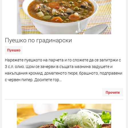
Пуешко по градинарски
Пуешко
Нарежете пуешкото на парчета и го сложете да се запитржи с
3 с.л. олио. Щом се зачерви в същата мазнина задушете и
накълцания кромид, доматеното пюре, брашното, подправени
с червен пипер. Досипете гор...
Прочети