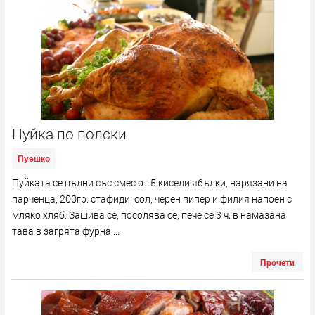
Пуйка по полски
Пуешко
Пуйката се пълни със смес от 5 кисели ябълки, нарязани на
парченца, 200гр. стафиди, сол, черен пипер и филия напоен с
мляко хляб. Зашива се, посолява се, пече се 3 ч. в намазана
тава в загрята фурна,...
Прочети