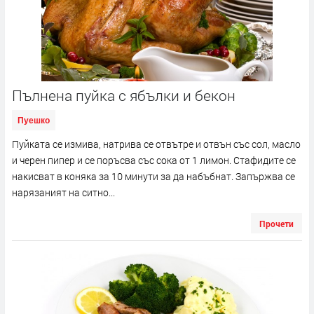
Пълнена пуйка с ябълки и бекон
Пуешко
Пуйката се измива, натрива се отвътре и отвън със сол, масло
и черен пипер и се поръсва със сока от 1 лимон. Стафидите се
накисват в коняка за 10 минути за да набъбнат. Запържва се
нарязаният на ситно...
Прочети