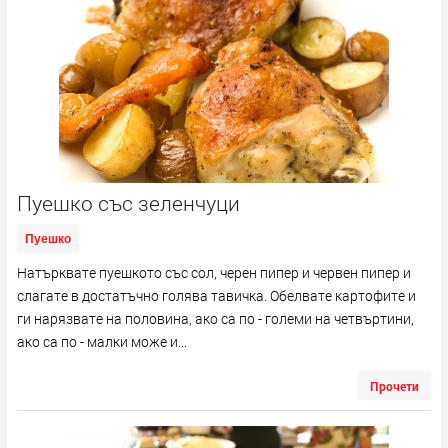
Пуешко със зеленчуци
Пуешко
Натърквате пуешкото със сол, черен пипер и червен пипер и
слагате в достатъчно голява тавичка. Обелвате картофите и
ги нарязвате на половина, ако са по - големи на четвъртини,
ако са по - малки може и...
Прочети