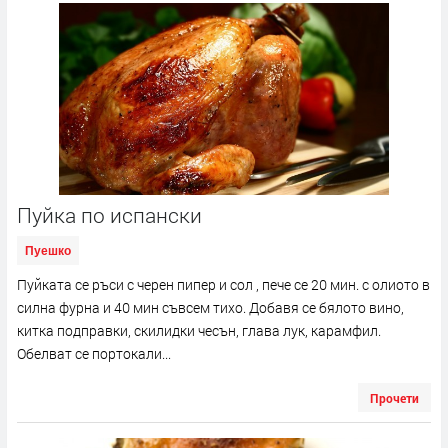
Пуйка по испански
Пуешко
Пуйката се ръси с черен пипер и сол , пече се 20 мин. с олиото в
силна фурна и 40 мин съвсем тихо. Добавя се бялото вино,
китка подправки, скилидки чесън, глава лук, карамфил.
Обелват се портокали...
Прочети