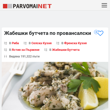
Жабешки бутчета по провансалски
0
В
Риба
В
Селска Кухня
В
Френска Кухня
В
Ястия за Пържене
В
Жабешки Бутчета
Видяна 191,322 пъти