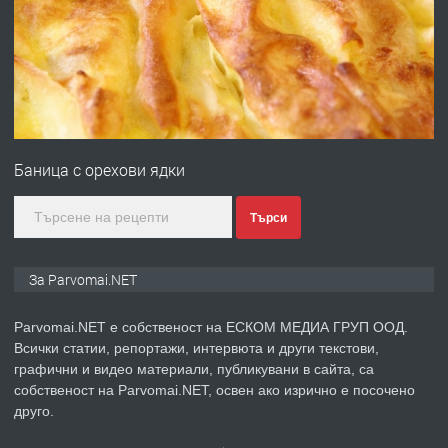
преди 1 година
ПРЕДЛАГА
Първи поход "По стъпките на Ангел
Войвода"
Баница с орехови ядки
преди 1 година
Търси
ПРЕДЛАГА
Монтажник на малки детайли за
За Parvomai.NET
медицинската индустрия
Parvomai.NET е собственост на ЕСКОМ МЕДИА ГРУП ООД.
Всички статии, репортажи, интервюта и други текстови,
преди 1 година
графични и видео материали, публикувани в сайта, са
собственост на Parvomai.NET, освен ако изрично е посочено
ПРЕДЛАГА
Уроци по Математика
друго.