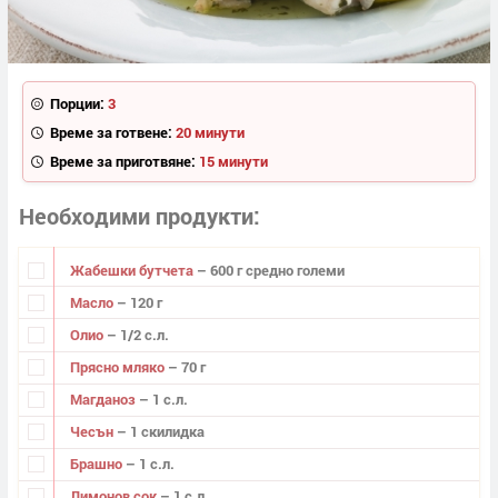
Порции:
3
Време за готвене:
20 минути
Време за приготвяне:
15 минути
Необходими продукти
Жабешки бутчета
– 600 г средно големи
Масло
– 120 г
Олио
– 1/2 с.л.
Прясно мляко
– 70 г
Магданоз
– 1 с.л.
Чесън
– 1 скилидка
Брашно
– 1 с.л.
Лимонов сок
– 1 с.л.