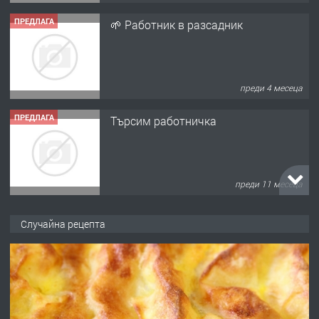
ПРЕДЛАГА
🌱 Работник в разсадник
преди 4 месеца
ПРЕДЛАГА
Търсим работничка
преди 11 месеца
ПРЕДЛАГА
Продава употребявани чисти и
Случайна рецепта
запазени матраци за спални.
преди 1 година
ПРЕДЛАГА
Работа за общи работници