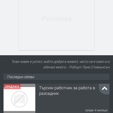
Този човек е успял, който добре е живял, често се е смял и е
обичал много. - Робърт Луис Стивънсън
Последни обяви
ПРЕДЛАГА
Търсим работник за работа в
разсадник
преди 4 месеца