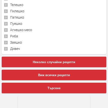
Телешко
Пилешко
Патешко
Пуешко
Агнешко месо
Риба
Заешко
Дивеч
Няколко случайни рецепти
Виж всички рецепти
Търсене