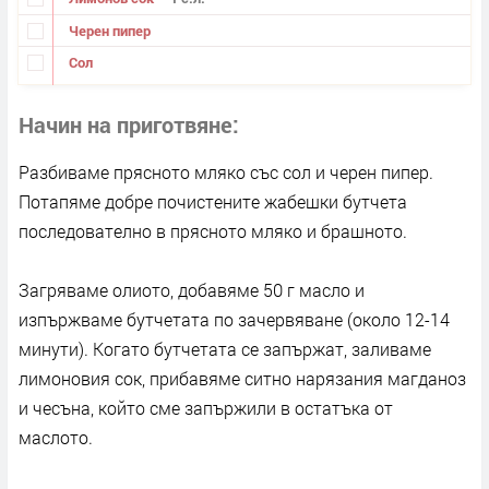
Черен пипер
Сол
Начин на приготвяне
Разбиваме прясното мляко със сол и черен пипер.
Потапяме добре почистените жабешки бутчета
последователно в прясното мляко и брашното.
Загряваме олиото, добавяме 50 г масло и
изпържваме бутчетата по зачервяване (около 12-14
минути). Когато бутчетата се запържат, заливаме
лимоновия сок, прибавяме ситно нарязания магданоз
и чесъна, който сме запържили в остатъка от
маслото.