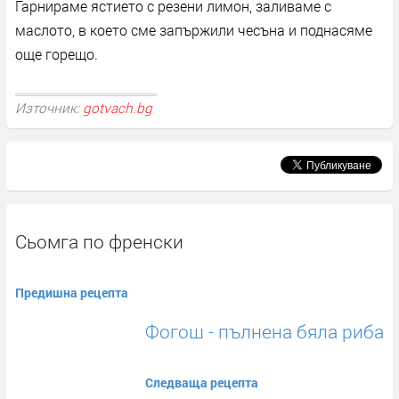
Гарнираме ястието с резени лимон, заливаме с
маслото, в което сме запържили чесъна и поднасяме
още горещо.
Източник:
gotvach.bg
Сьомга по френски
Предишна рецепта
Фогош - пълнена бяла риба
Следваща рецепта