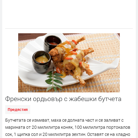
Френски ордьовър с жабешки бутчета
Предястия
Бутчетата се измиват, маха се долната част и се заливат с
марината от 20 милилитра коняк, 100 милилитра портокалов
сок, 1 щипка сол и 20 милилитра зехтин. Оставят се на хладно