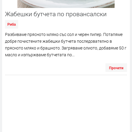
Жабешки бутчета по провансалски
Риба
Разбиваме прясното мляко със сол и черен пипер. Потапяме
добре почистените жабешки бутчета последователно в
прясното мляко и брашното. Загряваме олиото, добавяме 50 г
масло и изпържваме бутчетата по...
Прочети