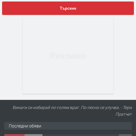
Търсене
Винаги си избирай по-голям враг. По-лесно се улучва. - Тери
Пратчет
Последни обяви