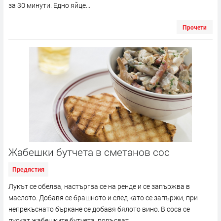
за 30 минути. Едно яйце...
Прочети
Жабешки бутчета в сметанов сос
Предястия
Лукът се обелва, настъргва се на ренде и се запържва в
маслото. Добавя се брашното и след като се запържи, при
непрекъснато бъркане се добавя бялото вино. В соса се
пускат жабешките бутчета, поръсват...