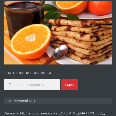
преди 1 година
ПРЕДЛАГА
Работа за общи работници
преди 1 година
ПРЕДЛАГА
Първи поход "По стъпките на Ангел
Войвода"
Портокалови палачинки
преди 1 година
Търси
ПРЕДЛАГА
Монтажник на малки детайли за
За Parvomai.NET
медицинската индустрия
Parvomai.NET е собственост на ЕСКОМ МЕДИА ГРУП ООД.