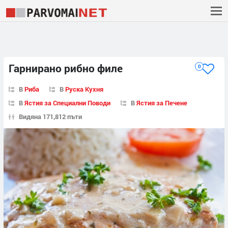
Гарнирано рибно филе
0
В
Риба
В
Руска Кухня
В
Ястия за Специални Поводи
В
Ястия за Печене
Видяна 171,812 пъти