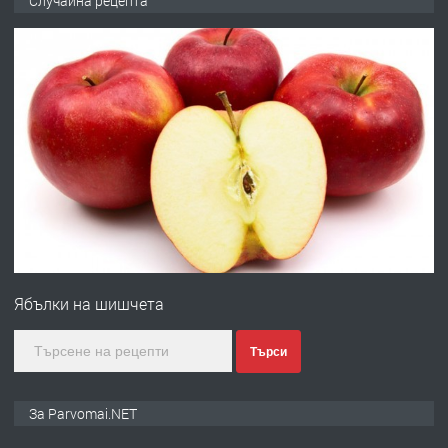
Случайна рецепта
запазени матраци за спални.
преди 1 година
ПРЕДЛАГА
Работа за общи работници
преди 1 година
ПРЕДЛАГА
Първи поход "По стъпките на Ангел
Войвода"
Ябълки на шишчета
преди 1 година
Търси
ПРЕДЛАГА
Монтажник на малки детайли за
За Parvomai.NET
медицинската индустрия