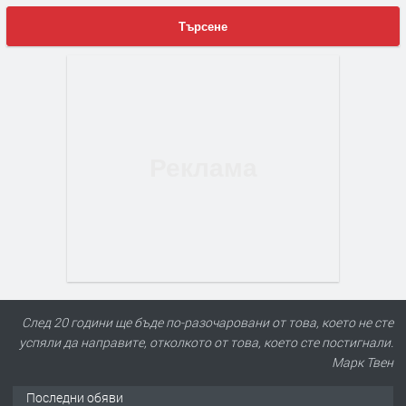
Търсене
След 20 години ще бъде по-разочаровани от това, което не сте
успяли да направите, отколкото от това, което сте постигнали.
Марк Твен
Последни обяви