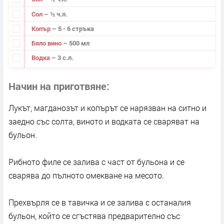
Сол
– ½ ч.л.
Копър
– 5 - 6 стръка
Бяло вино
– 500 мл
Водка
– 3 с.л.
Начин на приготвяне
Лукът, магданозът и копърът се нарязван на ситно и
заедно със солта, виното и водката се сваряват на
бульон.
Рибното филе се залива с част от бульона и се
сварява до пълното омекване на месото.
Прехвърля се в тавичка и се залива с останалия
бульон, който се сгъстява предварително със