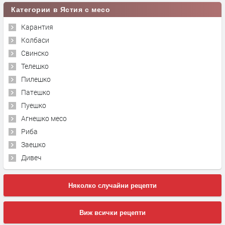
Категории в Ястия с месо
Карантия
Колбаси
Свинско
Телешко
Пилешко
Патешко
Пуешко
Агнешко месо
Риба
Заешко
Дивеч
Няколко случайни рецепти
Виж всички рецепти