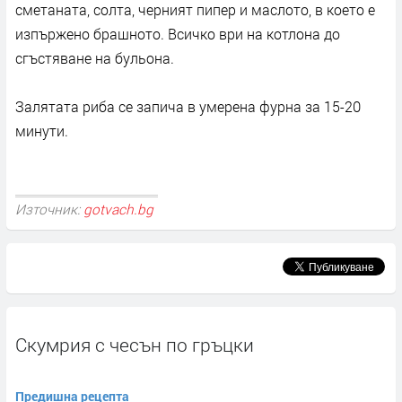
сметаната, солта, черният пипер и маслото, в което е
изпържено брашното. Всичко ври на котлона до
сгъстяване на бульона.
Залятата риба се запича в умерена фурна за 15-20
минути.
Източник:
gotvach.bg
Скумрия с чесън по гръцки
Предишна рецепта