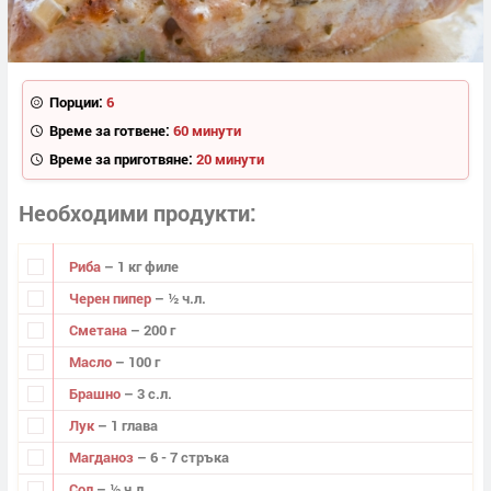
Порции:
6
Време за готвене:
60 минути
Време за приготвяне:
20 минути
Необходими продукти
Риба
– 1 кг филе
Черен пипер
– ½ ч.л.
Сметана
– 200 г
Масло
– 100 г
Брашно
– 3 с.л.
Лук
– 1 глава
Магданоз
– 6 - 7 стръка
Сол
– ½ ч.л.