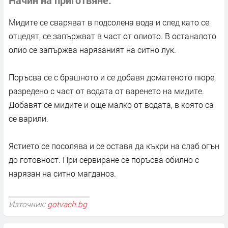
Мидите се сваряват в подсолена вода и след като се
отцедят, се запържват в част от олиото. В останалото
олио се запържва нарязаният на ситно лук.
Поръсва се с брашното и се добавя доматеното пюре,
разредено с част от водата от варенето на мидите.
Добавят се мидите и още малко от водата, в която са
се варили.
Ястието се посолява и се оставя да къкри на слаб огън
до готовност. При сервиране се поръсва обилно с
нарязан на ситно магданоз.
Източник:
gotvach.bg