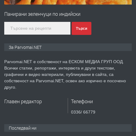
Първи поход "По стъпките на Ангел
Войвода"
Панирани зеленчуци по индийски
преди 1 година
Търси
ПРЕДЛАГА
Монтажник на малки детайли за
За Parvomai.NET
медицинската индустрия
Parvomai.NET е собственост на ЕСКОМ МЕДИА ГРУП ООД.
Всички статии, репортажи, интервюта и други текстови,
преди 1 година
графични и видео материали, публикувани в сайта, са
собственост на Parvomai.NET, освен ако изрично е посочено
ПРЕДЛАГА
Уроци по Математика
друго.
Главен редактор
Телефони
преди 1 година
0336/ 66779
ПРЕДЛАГА
Продавам апартамент - гр.
Последвай ни
Първомай