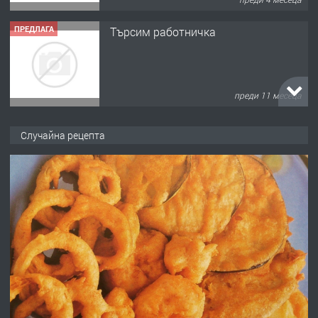
ПРЕДЛАГА
Търсим работничка
преди 11 месеца
ПРЕДЛАГА
Продава употребявани чисти и
Случайна рецепта
запазени матраци за спални.
преди 1 година
ПРЕДЛАГА
Работа за общи работници
преди 1 година
ПРЕДЛАГА