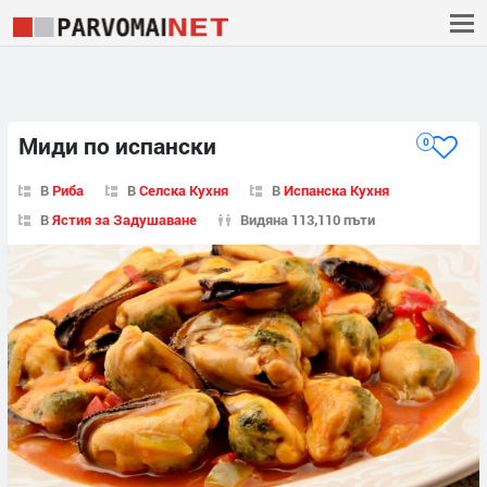
Миди по испански
0
В
Риба
В
Селска Кухня
В
Испанска Кухня
В
Ястия за Задушаване
Видяна 113,110 пъти