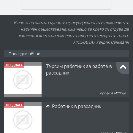
В света на злото, глупостите, неувереността и съмненията,
наричан съществуване, има нещо за което си струва да
живееш, и което несъмнено е силно като смъртта: това е
ЛЮБОВТА.- Хенрик Сенкевич
Последни обяви
ПРЕДЛАГА
Търсим работник за работа в
разсадник
преди 4 месеца
ПРЕДЛАГА
🌱 Работник в разсадник
преди 4 месеца