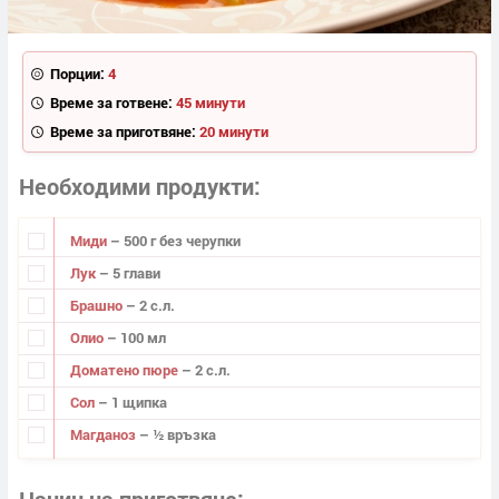
Порции:
4
Време за готвене:
45 минути
Време за приготвяне:
20 минути
Необходими продукти
Миди
– 500 г без черупки
Лук
– 5 глави
Брашно
– 2 с.л.
Олио
– 100 мл
Доматено пюре
– 2 с.л.
Сол
– 1 щипка
Магданоз
– ½ връзка
Начин на приготвяне