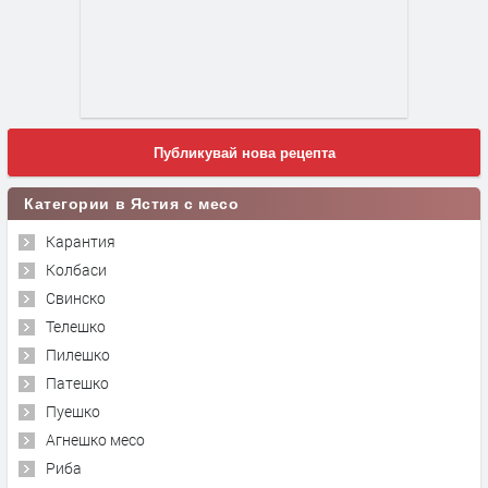
Публикувай нова рецепта
Категории в Ястия с месо
Карантия
Колбаси
Свинско
Телешко
Пилешко
Патешко
Пуешко
Агнешко месо
Риба