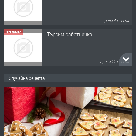
преди 11 месеца
ПРЕДЛАГА
Продава употребявани чисти и
запазени матраци за спални.
преди 1 година
ПРЕДЛАГА
Работа за общи работници
Случайна рецепта
преди 1 година
ПРЕДЛАГА
Първи поход "По стъпките на Ангел
Войвода"