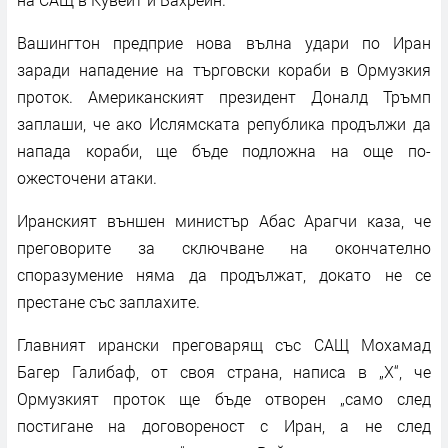
Вашингтон предприе нова вълна удари по Иран
заради нападение на търговски кораби в Ормузкия
проток. Американският президент Доналд Тръмп
заплаши, че ако Ислямската република продължи да
напада кораби, ще бъде подложна на още по-
ожесточени атаки.
Иранският външен министър Абас Арагчи каза, че
преговорите за сключване на окончателно
споразумение няма да продължат, докато не се
престане със заплахите.
Главният ирански преговарящ със САЩ Мохамад
Багер Галибаф, от своя страна, написа в „Х“, че
Ормузкият проток ще бъде отворен „само след
постигане на договореност с Иран, а не след