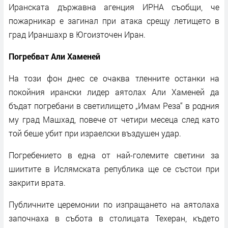
Иранската държавна агенция ИРНА съобщи, че
пожарникар е загинал при атака срещу летището в
град Ираншахр в Югоизточен Иран.
Погребват Али Хаменей
На този фон днес се очаква тленните останки на
покойния ирански лидер аятолах Али Хаменей да
бъдат погребани в светилището „Имам Реза“ в родния
му град Машхад, повече от четири месеца след като
той беше убит при израелски въздушен удар.
Погребението в една от най-големите светини за
шиитите в Ислямската република ще се състои при
закрити врата.
Публичните церемонии по изпращането на аятолаха
започнаха в събота в столицата Техеран, където