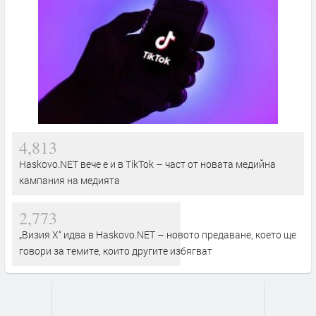
4,813
Haskovo.NET вече е и в TikTok – част от новата медийна
кампания на медията
2,773
„Визия Х“ идва в Haskovo.NET – новото предаване, което ще
говори за темите, които другите избягват