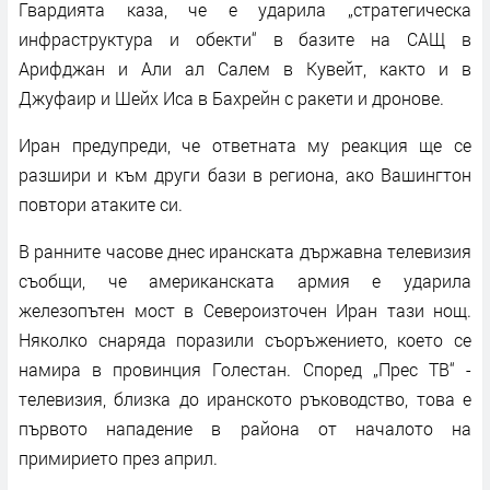
Гвардията каза, че е ударила „стратегическа
инфраструктура и обекти“ в базите на САЩ в
Арифджан и Али ал Салем в Кувейт, както и в
Джуфаир и Шейх Иса в Бахрейн с ракети и дронове.
Иран предупреди, че ответната му реакция ще се
разшири и към други бази в региона, ако Вашингтон
повтори атаките си.
В ранните часове днес иранската държавна телевизия
съобщи, че американската армия е ударила
железопътен мост в Североизточен Иран тази нощ.
Няколко снаряда поразили съоръжението, което се
намира в провинция Голестан. Според „Прес ТВ“ -
телевизия, близка до иранското ръководство, това е
първото нападение в района от началото на
примирието през април.