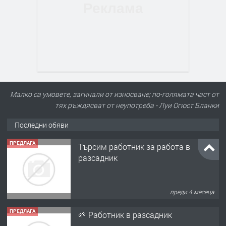
Малко са умовете, загинали от износване; по-голямата част от
тях ръждясват от неупотреба - Луи Огюст Бланки
Последни обяви
ПРЕДЛАГА
🌱 Работник в разсадник
преди 4 месеца
ПРЕДЛАГА
Търсим работничка