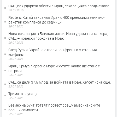
САЩ пак удариха обекти в Иран, ескалацията продължава
30.07.2026
Reuters: Китай захранва Иран с 400 преносими зенитно-
ракетни комплекса до седмици
29.07.2026
Нова ескалация в Близкия изток: Иран удари три танкера,
САЩ – ирански проксита в Ирак
29.07.2026
След Русия: Украйна отвори нов фронт в световния
конфликт
28.07.2026
Иран, Ормуз, Червено море и хутите: какво ще стане с
петрола
24.07.2026
САЩ са дали 37,5 млрд. за войната в Иран. Хегсет иска още.
23.07.2026
Тримата глупаци
22.07.2026
Безмер на бунт: готвят протест срещу американските
военни самолети
22.07.2026