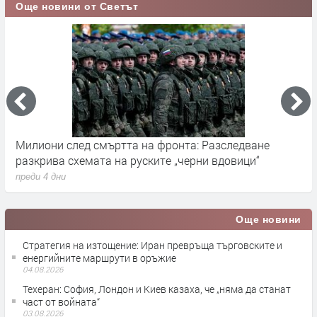
Още новини от Светът
на фронта: Разследване
Германските служби разслед
ските „черни вдовици“
влияние върху местния вот 
преди 4 дни
Още новини
Стратегия на изтощение: Иран превръща търговските и
енергийните маршрути в оръжие
04.08.2026
Teхеран: София, Лондон и Киев казаха, че „няма да станат
част от войната“
03.08.2026