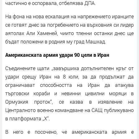
частично е оспорвала, отбелязва ДПА.
На фона на нова ескалация на напрежението иранците
се готвят днес за погребението на върховния си лидер
аятолах Али Хаменей, чиито тленни останки днес ще
бъдат положени в родния му град Машхад.
Американската армия удари 90 цели в Иран
Съединените щати „завършиха допълнителен кръг от
удари срещу Иран на 8 юли, за да продължат да
ограничават способността на Иран да атакува
търговски кораби и невинни цивилни моряци в
Ормузкия проток“, се казва в изявление на
Централното военно командване на САЩ публикувано
в платформата „X“.
В него е посочено, че американската армия е