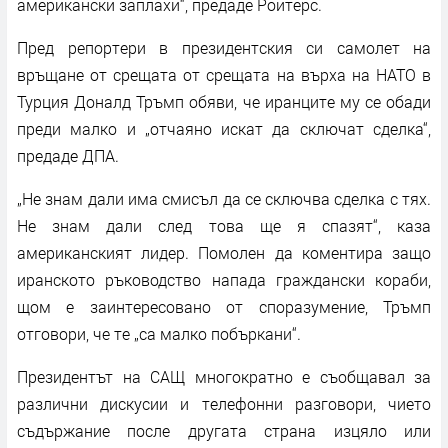
американски заплахи“, предаде Ройтерс.
Пред репортери в президентския си самолет на
връщане от срещата от срещата на върха на НАТО в
Турция Доналд Тръмп обяви, че иранците му се обади
преди малко и „отчаяно искат да сключат сделка“,
предаде ДПА.
„Не знам дали има смисъл да се сключва сделка с тях.
Не знам дали след това ще я спазят“, каза
американският лидер. Помолен да коментира защо
иранското ръководство напада граждански кораби,
щом е заинтересовано от споразумение, Тръмп
отговори, че те „са малко побъркани“.
Президентът на САЩ многократно е съобщавал за
различни дискусии и телефонни разговори, чието
съдържание после другата страна изцяло или