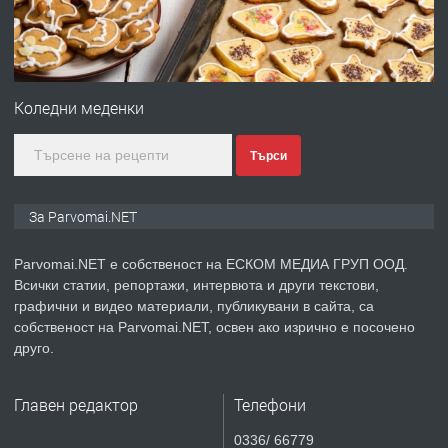
преди 1 година
ПРЕДЛАГА
Монтажник на малки детайли за
медицинската индустрия
Коледни меденки
Търси
преди 1 година
ПРЕДЛАГА
Уроци по Математика
За Parvomai.NET
Parvomai.NET е собственост на ЕСКОМ МЕДИА ГРУП ООД.
Всички статии, репортажи, интервюта и други текстови,
преди 1 година
графични и видео материали, публикувани в сайта, са
собственост на Parvomai.NET, освен ако изрично е посочено
ПРЕДЛАГА
Продавам апартамент - гр.
друго.
Първомай
Главен редактор
Телефони
преди 1 година
0336/ 66779