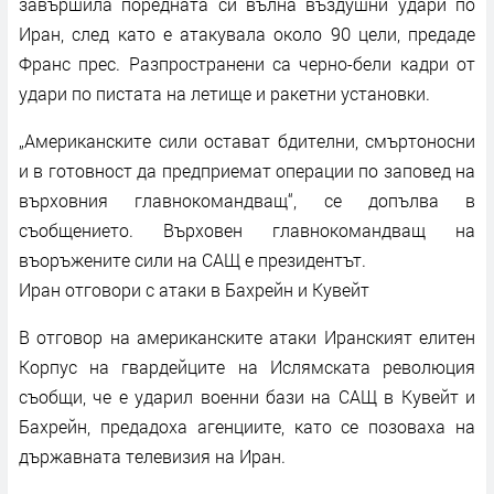
завършила поредната си вълна въздушни удари по
Иран, след като е атакувала около 90 цели, предаде
Франс прес. Разпространени са черно-бели кадри от
удари по пистата на летище и ракетни установки.
„Американските сили остават бдителни, смъртоносни
и в готовност да предприемат операции по заповед на
върховния главнокомандващ“, се допълва в
съобщението. Върховен главнокомандващ на
въоръжените сили на САЩ е президентът.
Иран отговори с атаки в Бахрейн и Кувейт
В отговор на американските атаки Иранският елитен
Корпус на гвардейците на Ислямската революция
съобщи, че е ударил военни бази на САЩ в Кувейт и
Бахрейн, предадоха агенциите, като се позоваха на
държавната телевизия на Иран.