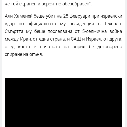
че той е „ранен и вероятно обезобразен“.
Али Хаменей беше убит на 28 февруари при израелски
удар по официалната му резиденция в Техеран.
Смъртта му беше последвана от 5-седмична война
между Иран, от една страна, и САЩ и Израел, от друга,
след което в началото на април бе договорено
спиране на огъня.