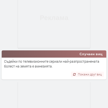
Случаен виц
Съдейки по телевизионните сериали най-разпространената
болест на земята е амнезията.
Покажи друг виц