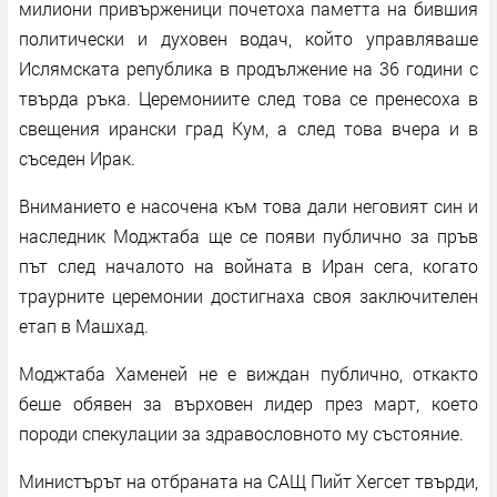
милиони привърженици почетоха паметта на бившия
политически и духовен водач, който управляваше
Ислямската република в продължение на 36 години с
твърда ръка. Церемониите след това се пренесоха в
свещения ирански град Кум, а след това вчера и в
съседен Ирак.
Вниманието е насочена към това дали неговият син и
наследник Моджтаба ще се появи публично за пръв
път след началото на войната в Иран сега, когато
траурните церемонии достигнаха своя заключителен
етап в Машхад.
Моджтаба Хаменей не е виждан публично, откакто
беше обявен за върховен лидер през март, което
породи спекулации за здравословното му състояние.
Министърът на отбраната на САЩ Пийт Хегсет твърди,