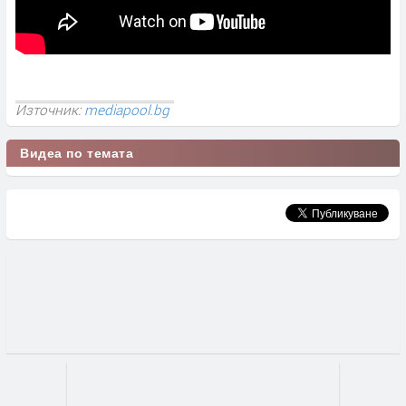
Източник:
mediapool.bg
Видеа по темата