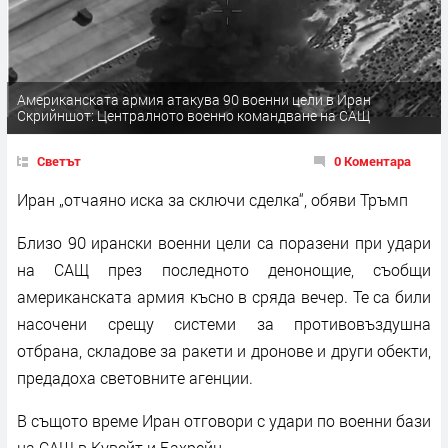
Американската армия атакува 90 военни цели в Иран
Скрийншот: Централното военно командване на САЩ
Светът
0 Коментара
Иран „отчаяно иска за сключи сделка“, обяви Тръмп
Близо 90 ирански военни цели са поразени при удари
на САЩ през последното денонощие, съобщи
американската армия късно в сряда вечер. Те са били
насочени срещу системи за противовъздушна
отбрана, складове за ракети и дронове и други обекти,
предадоха световните агенции.
В същото време Иран отговори с удари по военни бази
на САЩ в Кувейт и Бахрейн.