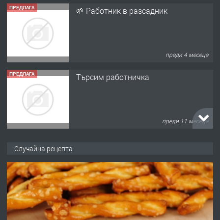
ПРЕДЛАГА
🌱 Работник в разсадник
преди 4 месеца
ПРЕДЛАГА
Търсим работничка
преди 11 месеца
ПРЕДЛАГА
Продава употребявани чисти и
Случайна рецепта
запазени матраци за спални.
преди 1 година
ПРЕДЛАГА
Работа за общи работници