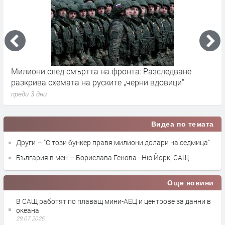
Милиони след смъртта на фронта: Разследване
Г
разкрива схемата на руските „черни вдовици“
в
преди 3 дни
п
Видеа по темата
Други – "С този бункер правя милиони долари на седмица"
България в мен – Борислава Генова - Ню Йорк, САЩ
Още новини
В САЩ работят по плаващ мини-АЕЦ и центрове за данни в
океана
29.07.2026