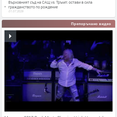
Върховният съд на САЩ vs. Тръмп: остави в сила
гражданството по рождение
01.07.2026
Препоръчано видео