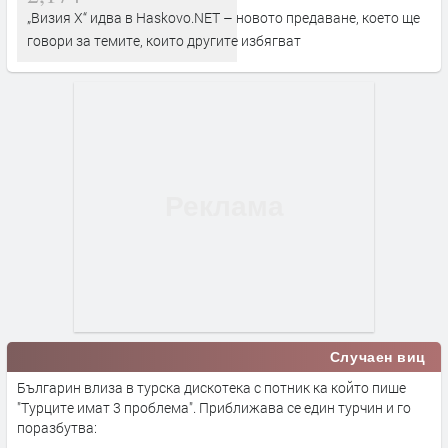
„Визия Х“ идва в Haskovo.NET – новото предаване, което ще
говори за темите, които другите избягват
Случаен виц
Българин влиза в турска дискотека с потник ка който пише
"Турците имат 3 проблема". Приближава се един турчин и го
поразбутва: