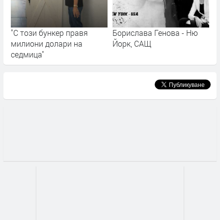
"С този бункер правя
Борислава Генова - Ню
милиони долари на
Йорк, САЩ
седмица"