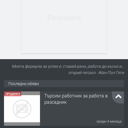
Моята формула за успех е: ставай рано, работи до късно и...
открий петрол. -Жан-Пол Гети
Последни обяви
ПРЕДЛАГА
Търсим работник за работа в
разсадник
преди 4 месеца