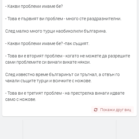
- Какви проблеми имаме бе?
- Това е първият ви проблем - много сте раздразнителни.
След малко много турци наобиколили българина.
- Какви проблеми имаме бе? -пак същият.
- Това ви е вторият проблем - когато не можете да разрешите
сами проблемите си винаги викате някои.
След известно време българинът си тръгнал, а отвън го
чакали същите турци и всичките с ножове.
- Това ви е третият проблем - на престрелка винаги идвате
само с ножове.
Покажи друг виц