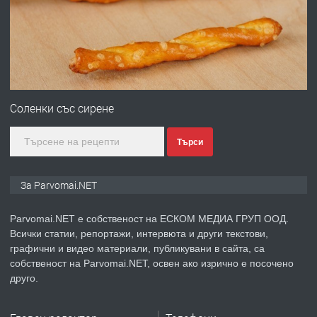
преди 1 година
ПРЕДЛАГА
Първи поход "По стъпките на Ангел
Войвода"
Соленки със сирене
Търси
преди 1 година
ПРЕДЛАГА
Монтажник на малки детайли за
За Parvomai.NET
медицинската индустрия
Parvomai.NET е собственост на ЕСКОМ МЕДИА ГРУП ООД.
Всички статии, репортажи, интервюта и други текстови,
преди 1 година
графични и видео материали, публикувани в сайта, са
собственост на Parvomai.NET, освен ако изрично е посочено
ПРЕДЛАГА
Уроци по Математика
друго.