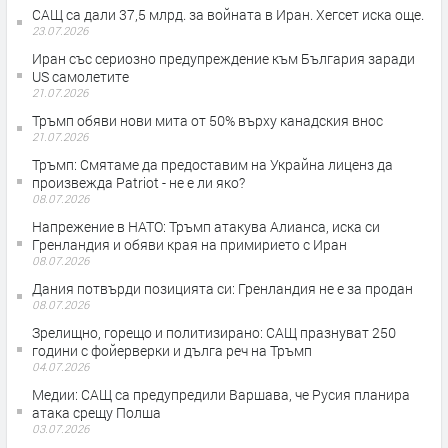
САЩ са дали 37,5 млрд. за войната в Иран. Хегсет иска още.
23.07.2026
Иран със сериозно предупреждение към България заради
US самолетите
21.07.2026
Тръмп обяви нови мита от 50% върху канадския внос
21.07.2026
Тръмп: Смятаме да предоставим на Украйна лиценз да
произвежда Patriot - не е ли яко?
08.07.2026
Напрежение в НАТО: Тръмп атакува Алианса, иска си
Гренландия и обяви края на примирието с Иран
08.07.2026
Дания потвърди позицията си: Гренландия не е за продан
08.07.2026
Зрелищно, горещо и политизирано: САЩ празнуват 250
години с фойерверки и дълга реч на Тръмп
04.07.2026
Медии: САЩ са предупредили Варшава, че Русия планира
атака срещу Полша
03.07.2026