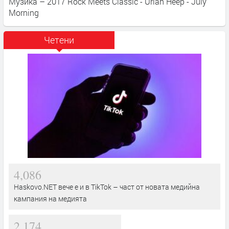
Музика – 2017 Rock Meets Classic - Uriah Heep - July
Morning
Четени
4,086
Haskovo.NET вече е и в TikTok – част от новата медийна
кампания на медията
2,174