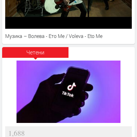
Музика – Волева - Ето Ме / Voleva - Eto Me
Четени
1,688