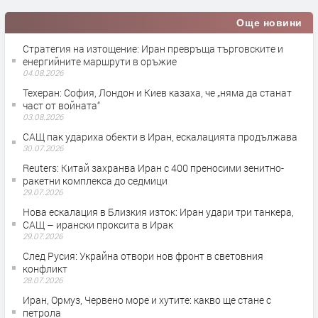
Още новини
Стратегия на изтощение: Иран превръща търговските и
енергийните маршрути в оръжие
04.08.2026
Teхеран: София, Лондон и Киев казаха, че „няма да станат
част от войната“
03.08.2026
САЩ пак удариха обекти в Иран, ескалацията продължава
30.07.2026
Reuters: Китай захранва Иран с 400 преносими зенитно-
ракетни комплекса до седмици
29.07.2026
Нова ескалация в Близкия изток: Иран удари три танкера,
САЩ – ирански проксита в Ирак
29.07.2026
След Русия: Украйна отвори нов фронт в световния
конфликт
28.07.2026
Иран, Ормуз, Червено море и хутите: какво ще стане с
петрола