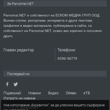
Монтажник на малки детайли за
За Parvomai.NET
медицинската индустрия
Parvomai.NET е собственост на ЕСКОМ МЕДИА ГРУП ООД.
Всички статии, репортажи, интервюта и други текстови,
преди 1 година
графични и видео материали, публикувани в сайта, са
собственост на Parvomai.NET, освен ако изрично е посочено
ПРЕДЛАГА
Уроци по Математика
друго.
Главен редактор
Телефони
преди 1 година
0336/ 66779
ПРЕДЛАГА
Продавам апартамент - гр.
Първомай
Последвай ни
преди 1 година
Първомай
Новини
Видео
Обяви
еТВ
Изпрати ни новина
ТЪРСИ
Търсим работник
Ние използваме „бисквитки“, за да улесним вашето сърфиране.
© Copyright
Haskovo.NET