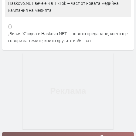
Haskovo.NET вече е и в TikTok – част от новата медийна
кампания на медията
0
„Визия Х“ идва в Haskovo.NET – новото предаване, което ще
говори за темите, които другите избягват