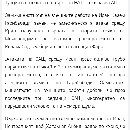
Турция за срещата на върха на НАТО, отбелязва АП.
Зам.-министърът на външните работи на Иран Казем
Гарибабади заяви, че американската атака срещу
Иран нарушава първата и втората точка от
Меморандума за взаимно разбирателство от
Исламабад, съобщи иранската агенция Фарс.
„Атаката на САЩ срещу Иран представлява грубо
нарушение на точки 1 и 2 от меморандума за взаимно
разбирателство, сключен в Исламабад“, цитира
агенцията думите на Гарибабади. Заместник-
министърът на външните работи добави, че през
последните три седмици САЩ многократно са
нарушавали условията на меморандума.
Върховното съвместно военно командване на Иран,
Централният щаб „Хатам ал Анбия“, заяви по-късно, че