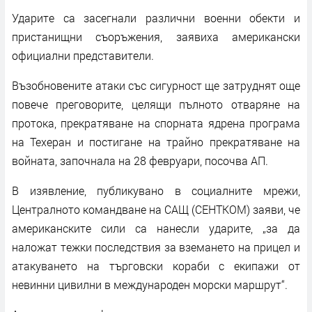
Ударите са засегнали различни военни обекти и
пристанищни съоръжения, заявиха американски
официални представители.
Възобновените атаки със сигурност ще затруднят още
повече преговорите, целящи пълното отваряне на
протока, прекратяване на спорната ядрена програма
на Техеран и постигане на трайно прекратяване на
войната, започнала на 28 февруари, посочва АП.
В изявление, публикувано в социалните мрежи,
Централното командване на САЩ (СЕНТКОМ) заяви, че
американските сили са нанесли ударите, „за да
наложат тежки последствия за вземането на прицел и
атакуването на търговски кораби с екипажи от
невинни цивилни в международен морски маршрут“.