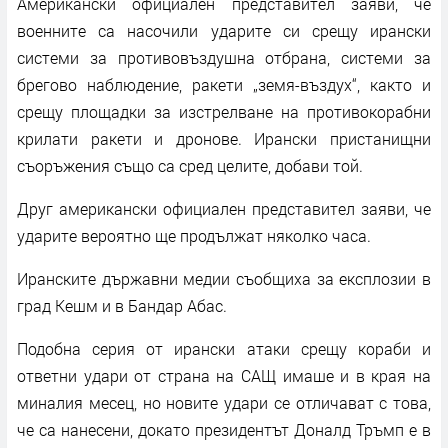
Американски официален представител заяви, че
военните са насочили ударите си срещу ирански
системи за противовъздушна отбрана, системи за
брегово наблюдение, ракети „земя-въздух“, както и
срещу площадки за изстрелване на противокорабни
крилати ракети и дронове. Ирански пристанищни
съоръжения също са сред целите, добави той.
Друг американски официален представител заяви, че
ударите вероятно ще продължат няколко часа.
Иранските държавни медии съобщиха за експлозии в
град Кешм и в Бандар Абас.
Подобна серия от ирански атаки срещу кораби и
ответни удари от страна на САЩ имаше и в края на
миналия месец, но новите удари се отличават с това,
че са нанесени, докато президентът Доналд Тръмп е в