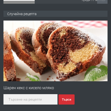
ПРЕДЛАГА
Продава употребявани чисти и
Случайна рецепта
запазени матраци за спални.
преди 1 година
ПРЕДЛАГА
Работа за общи работници
преди 1 година
ПРЕДЛАГА
Първи поход "По стъпките на Ангел
Войвода"
Шарен кекс с кисело мляко
Търси
преди 1 година
ПРЕДЛАГА