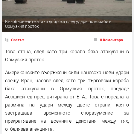
Възобновените атаки дойдоха след удари по кораби в
Ормузкия проток
Светът
0 Коментара
Това стана, след като три кораба бяха атакувани в
Ормузкия проток
Американските въоръжени сили нанесоха нови удари
срещу Иран, часове след като три търговски кораба
бяха атакувани в Ормузкия проток, предаде
Асошиейтед прес, цитирана от БТА.. Това е поредната
размяна на удари между двете страни, която
застрашава временното споразумение за
прекратяване на военните действия между тях,
отбелязва агенцията.