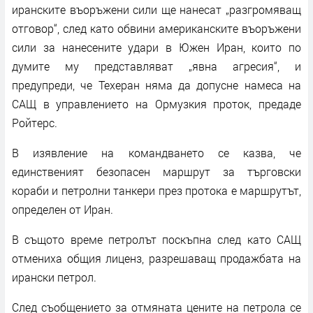
иранските въоръжени сили ще нанесат „разгромяващ
отговор“, след като обвини американските въоръжени
сили за нанесените удари в Южен Иран, които по
думите му представляват „явна агресия“, и
предупреди, че Техеран няма да допусне намеса на
САЩ в управлението на Ормузкия проток, предаде
Ройтерс.
В изявление на командването се казва, че
единственият безопасен маршрут за търговски
кораби и петролни танкери през протока е маршрутът,
определен от Иран.
В същото време петролът поскъпна след като САЩ
отмениха общия лиценз, разрешаващ продажбата на
ирански петрол.
След съобщението за отмяната цените на петрола се