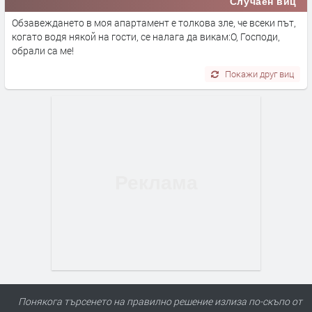
Случаен виц
Обзавеждането в моя апартамент е толкова зле, че всеки път,
когато водя някой на гости, се налага да викам:О, Господи,
обрали са ме!
Покажи друг виц
Понякога търсенето на правилно решение излиза по-скъпо от