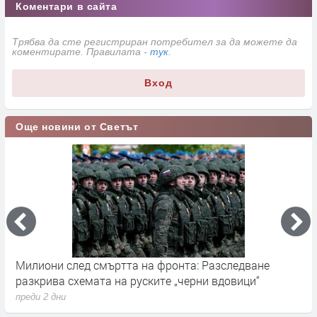
Коментари в сайта
Трябва да сте регистриран потребител за да можете да
коментирате. Правилата -
тук
.
Вход
Още новини от Светът
Милиони след смъртта на фронта: Разследване
Г
разкрива схемата на руските „черни вдовици“
в
преди 2 дни
п