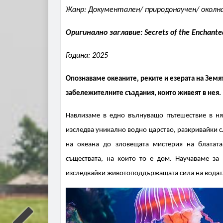
Жанр: Документален/ природонаучен/ околна
Оригинално заглавие: Secrets of the Enchant
Година: 2025
Опознаваме океаните, реките и езерата на Земя
забележителните създания, които живеят в нея.
Навлизаме в едно вълнуващо пътешествие в ня
изследва уникално водно царство, разкривайки 
на океана до зловещата мистерия на блатата
съществата, на които то е дом. Научаваме за 
изследвайки животоподдържащата сила на водата