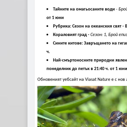
Тайните на омагьосаните води
-
Брой
от 1 юни
Рубрика: Сезон на океанския свят
-
Кораловият град
-
Сезон: 1
,
Брой епиз
Сините китове: Завръщането на гига
ч.
Най-смъртоносните природни явлени
понеделник до петък в 21:40 ч. от 1 юн
Обновеният уебсайт на
Viasat Nature
е с нов