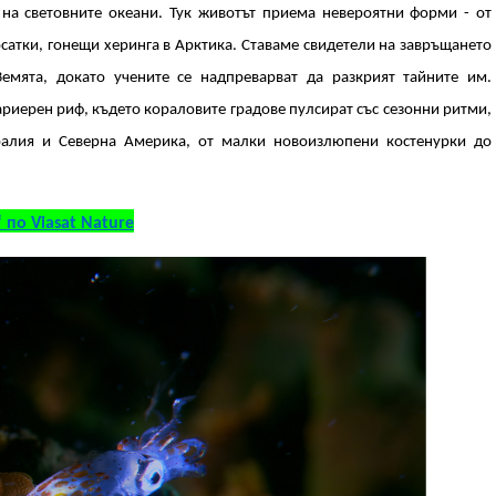
на световните океани. Тук животът приема невероятни форми - от
сатки, гонещи херинга в Арктика. Ставаме свидетели на завръщането
Земята, докато учените се надпреварват да разкрият тайните им.
риерен риф, където кораловите градове пулсират със сезонни ритми,
тралия и Северна Америка, от малки новоизлюпени костенурки до
 по Viasat Nature