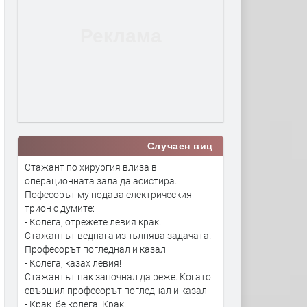
Случаен виц
Стажант по хирургия влиза в
операционната зала да асистира.
Пофесорът му подава електрическия
трион с думите:
- Колега, отрежете левия крак.
Стажантът веднага изпълнява задачата.
Професорът погледнал и казал:
- Колега, казах левия!
Стажантът пак започнал да реже. Когато
свършил професорът погледнал и казал:
- Крак, бе колега! Крак.