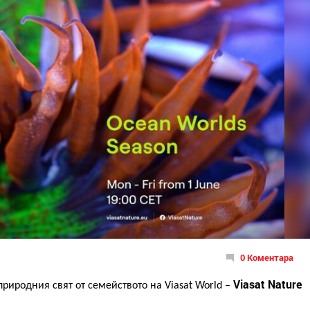
0 Коментара
Viasat Nature
природния свят от семейството на
Viasat World –