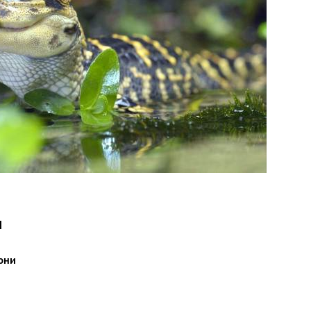
и
 юни