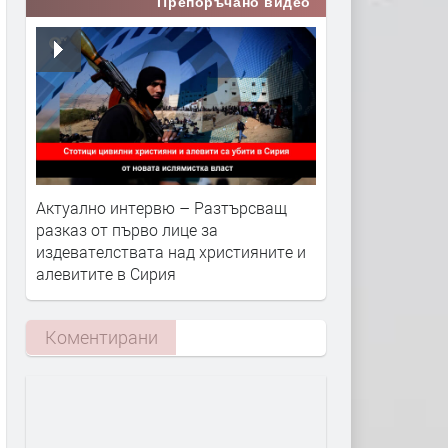
Препоръчано видео
Актуално интервю – Разтърсващ
разказ от първо лице за
издевателствата над християните и
алевитите в Сирия
Коментирани