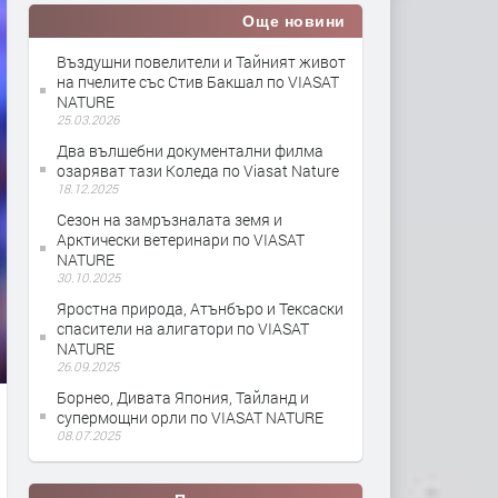
Още новини
Въздушни повелители и Тайният живот
на пчелите със Стив Бакшал по VIASAT
NATURE
25.03.2026
Два вълшебни документални филма
озаряват тази Коледа по Viasat Nature
18.12.2025
Сезон на замръзналата земя и
Арктически ветеринари по VIASAT
NATURE
30.10.2025
Яростна природа, Атънбъро и Тексаски
спасители на алигатори по VIASAT
NATURE
26.09.2025
Борнео, Дивата Япония, Тайланд и
супермощни орли по VIASAT NATURE
08.07.2025