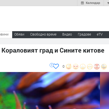
Календар
овини
Обяви
Свободно време
Видео
Градове
eTV
, Кораловият град и Сините китове
0
0