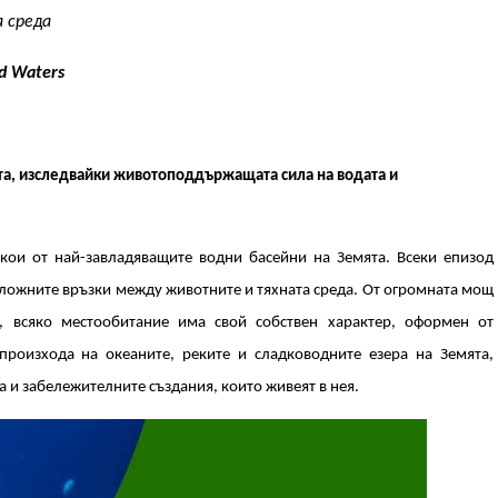
 среда
ed Waters
та, изследвайки животоподдържащата сила на водата и
кои от най-завладяващите водни басейни на Земята. Всеки епизод
сложните връзки между животните и тяхната среда. От огромната мощ
, всяко местообитание има свой собствен характер, оформен от
произхода на океаните, реките и сладководните езера на Земята,
 и забележителните създания, които живеят в нея.