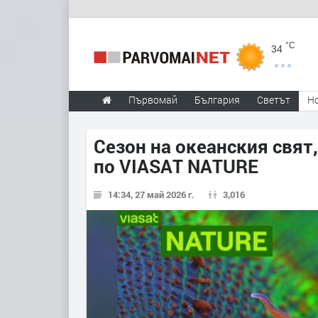
°C
34
Първомай
България
Светът
Н
Сезон на океанския свят
по VIASAT NATURE
14:34, 27 май 2026 г.
3,016