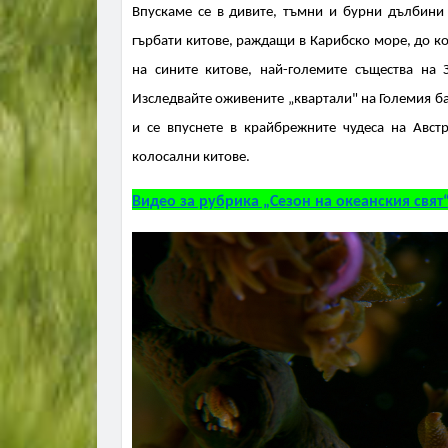
Впускаме се в дивите, тъмни и бурни дълбини 
гърбати китове, раждащи в Карибско море, до ко
на сините китове, най-големите същества на 
Изследвайте оживените „квартали" на Големия ба
и се впуснете в крайбрежните чудеса на Авс
колосални китове.
Видео за рубрика „Сезон на океанския свят“