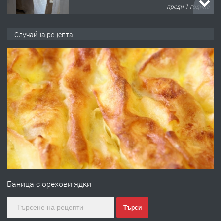
преди 1 година
ПРЕДЛАГА
Работа за общи работници
Случайна рецепта
преди 1 година
ПРЕДЛАГА
Първи поход "По стъпките на Ангел
Войвода"
преди 1 година
ПРЕДЛАГА
Монтажник на малки детайли за
медицинската индустрия
Баница с орехови ядки
преди 1 година
Търси