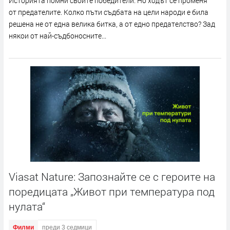
Историята помни своите победители. Но ходът се променя
от предателите. Колко пъти съдбата на цели народи е била
решена не от една велика битка, а от едно предателство? Зад
някои от най-съдбоносните...
Viasat Nature: Запознайте се с героите на
поредицата „Живот при температура под
нулата“
Филми
преди 3 седмици