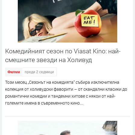
Комедийният сезон по Viasat Kino: най-
смешните звезди на Холивуд
Филми
преди 2 седмици
Този месец „Сезонът на комедията“ събира изключителна
колекция от холивудски фаворити – от скандални класики до
романтични комедии и тандемни хитове с някои от най-
големите имена в съвременното кино....