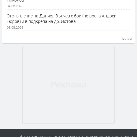
04.08.2026
Отстъпление на Даниел Вълчев с бой (по врага Андрей
Гюров) и в подкрепа на др. Йотова
03.08.2026
ivo.bg
Автентичната тъпота всеки път надминава изкуствения