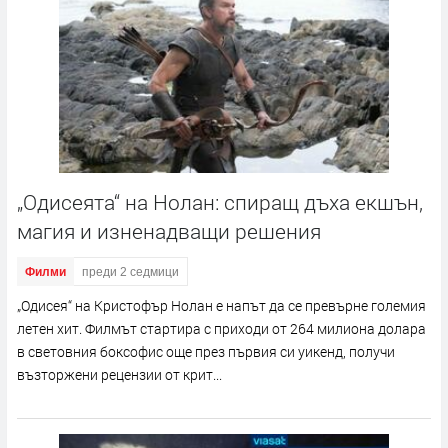
„Одисеята“ на Нолан: спиращ дъха екшън,
магия и изненадващи решения
Филми
преди 2 седмици
„Одисея“ на Кристофър Нолан е напът да се превърне големия
летен хит. Филмът стартира с приходи от 264 милиона долара
в световния боксофис още през първия си уикенд, получи
възторжени рецензии от крит...