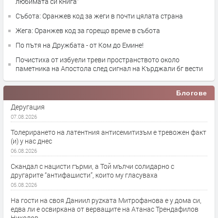
любимата си книга“
Събота: Оранжев код за жеги в почти цялата страна
Жега: Оранжев код за горещо време в събота
По пътя на Дружбата - от Ком до Емине!
Почистиха от избуели треви пространството около
паметника на Апостола след сигнал на Кърджали бг вести
Блогове
Деругация
07.08.2026
Толерирането на латентния антисемитизъм е тревожен факт
(и) у нас днес
06.08.2026
Скандал с нацисти гърми, а Той мълчи солидарно с
другарите “антифашисти”, които му гласуваха
05.08.2026
На гости на своя Даниил руzката Митрофанова е у дома си,
едва ли е освиркана от верващите на Атанас Трендафилов
Николов