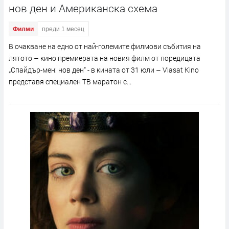
нов ден и Американска схема
Филми
преди 1 месец
В очакване на едно от най-големите филмови събития на
лятото – кино премиерата на новия филм от поредицата
„Спайдър-мен: нов ден“ - в кината от 31 юли – Viasat Kino
представя специален ТВ маратон с...