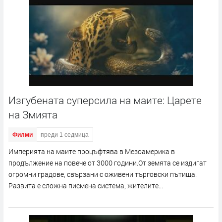
Изгубената суперсила на маите: Царете
на Змията
Филми
преди 1 седмица
Империята на маите процъфтява в Мезоамерика в
продължение на повече от 3000 години.От земята се издигат
огромни градове, свързани с оживени търговски пътища.
Развита е сложна писмена система, жителите...