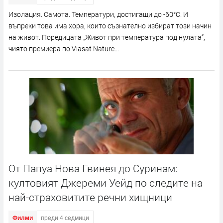
Изолация. Самота. Температури, достигащи до -60°C. И
въпреки това има хора, които съзнателно избират този начин
на живот. Поредицата „Живот при температура под нулата“,
чиято премиера по Viasat Nature...
От Папуа Нова Гвинея до Суринам:
култовият Джереми Уейд по следите на
най-страховитите речни хищници
Филми
преди 4 седмици