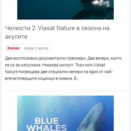
Челюсти 2: Viasat Nature в сезона на
акулите
Филми
преди 1 месец
Две експлозивни документални премиери. Две вечери, които
не са за изпускане. Никаква милост. Този юли Viasat
Nature посвещава две специални вечери на един от най-
впечатляващите хищници в океана. В...