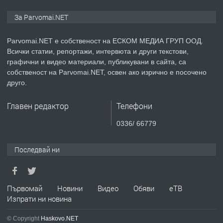
ПРЕДЛАГА
Уроци по Математика
За Parvomai.NET
Parvomai.NET е собственост на ЕСКОМ МЕДИА ГРУП ООД.
Всички статии, репортажи, интервюта и други текстови,
преди 1 година
графични и видео материали, публикувани в сайта, са
собственост на Parvomai.NET, освен ако изрично е посочено
ПРЕДЛАГА
Продавам апартамент - гр.
друго.
Първомай
Главен редактор
Телефони
преди 1 година
0336/ 66779
ТЪРСИ
Търсим работник
Последвай ни
преди 1 година
Първомай
Новини
Видео
Обяви
еТВ
Изпрати ни новина
ПРЕДЛАГА
Търсим работник за работа в
© Copyright
Haskovo.NET
разсадник