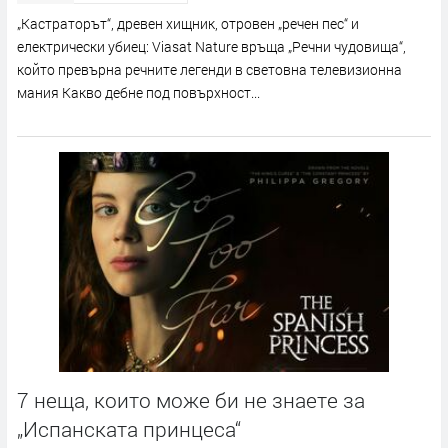
„Кастраторът“, древен хищник, отровен „речен пес“ и
електрически убиец: Viasat Nature връща „Речни чудовища“,
който превърна речните легенди в световна телевизионна
мания Какво дебне под повърхност...
7 неща, които може би не знаете за
„Испанската принцеса“