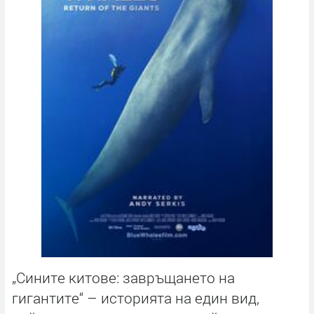
„Сините китове: завръщането на
гигантите“ – историята на един вид,