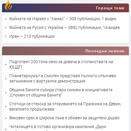
Горещи теми
Войната на Израел с "Хамас"
– 309 публикации, 1 видео
Войната на Русия с Украйна
– 3892 публикации, 14 видеа
Иран
– 210 публикации
Последни новини
Подготвят 200 тона сено за дивеча в стопанствата на
ЮЦДП
Планетариумът в Смолян представя пълното слънчево
затъмнение с виртуална демонстрация
Община Баните събира стари снимки в инициативата
„Спомен от община Баните“
Стотици се стекоха за откриването на Празника на Девин,
веселието продължава
Вековен орех в Широка лъка е обявен за защитено дърво
Читалището в Устово организира кампания „Дари