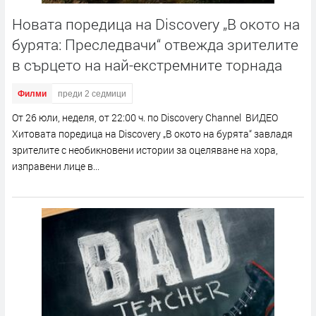
Новата поредица на Discovery „В окото на
бурята: Преследвачи“ отвежда зрителите
в сърцето на най-екстремните торнада
Филми
преди 2 седмици
От 26 юли, неделя, от 22:00 ч. по Discovery Channel ВИДЕО
Хитовата поредица на Discovery „В окото на бурята“ завладя
зрителите с необикновени истории за оцеляване на хора,
изправени лице в...