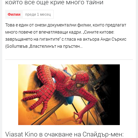
който все още крие много тайни
Филми
преди 1 месец
Това е един от онези документални филми, които предлагат
много повече от впечатляващи кадри. „Сините китове:
завръщането на гигантите“ с гласа на актьора Анди Съркис
(Gollumвъв „Властелинът на пръстен...
Viasat Kino в очакване на Спайдър-мен: