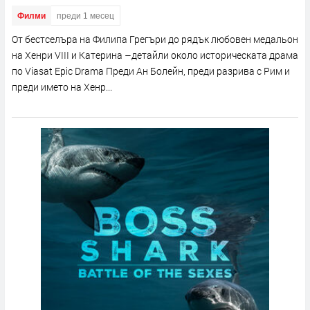
Филми
преди 1 месец
От бестселъра на Филипа Грегъри до рядък любовен медальон
на Хенри VIII и Катерина –детайли около историческата драма
по Viasat Epic Drama Преди Ан Болейн, преди разрива с Рим и
преди името на Хенр...