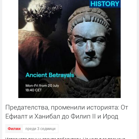
Предателства, променили историята: От
Ефиалт и Ханибал до Филип II и Ирод
Филми
преди 3 седмици