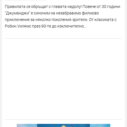
Правилата се обръщат с главата надолу! Повече от 30 години
"Джуманджи" е синоним на незабравимо филмово
приключение за няколко поколения зрители. От класиката с
Робин Уилямс през 90-те до изключително...