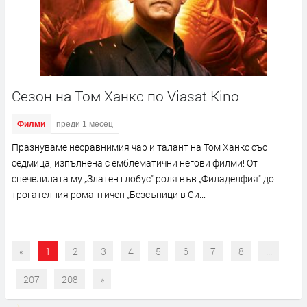
Сезон на Том Ханкс по Viasat Kino
Филми
преди 1 месец
Празнуваме несравнимия чар и талант на Том Ханкс със
седмица, изпълнена с емблематични негови филми! От
спечелилата му „Златен глобус" роля във „Филаделфия" до
трогателния романтичен „Безсъници в Си...
«
1
2
3
4
5
6
7
8
...
207
208
»