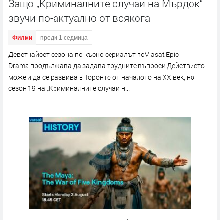
Защо „Криминалните случаи на Мърдок“
звучи по-актуално от всякога
Филми
преди 1 седмица
Деветнайсет сезона по-късно сериалът поViasat Epic
Drama продължава да задава трудните въпроси Действието
може и да се развива в Торонто от началото на XX век, но
сезон 19 на „Криминалните случаи н...