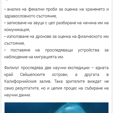
• анализ на фекални проби за оценка на храненето и
здравословното състояние,
• записване на звуци с цел разбиране на начина им на
комуникация,
• използване на дронове за оценка на физическото им
състояние,
• поставяне на проследяващи устройства за
наблюдение на миграцията им.
Филмът проследява две научни експедиции – едната
край Сейшелските острови, а другата в
Калифорнийския залив. Така зрителите виждат не
само резултатите, но и целия процес на събиране на
научни данни.