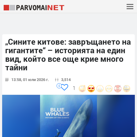
„Сините китове: завръщането на
гигантите“ – историята на един
вид, който все още крие много
тайни
13:58, 01 юли 2026 г.
3,514
0
1