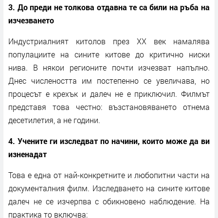
3. До преди не толкова отдавна те са били на ръба на
изчезването
Индустриалният китолов през XX век намалява
популациите на сините китове до критично ниски
нива. В някои регионите почти изчезват напълно.
Днес числеността им постепенно се увеличава, но
процесът е крехък и далеч не е приключил. Филмът
представя това честно: възстановяването отнема
десетилетия, а не години.
4. Учените ги изследват по начини, които може да ви
изненадат
Това е една от най-конкретните и любопитни части на
документалния филм. Изследването на сините китове
далеч не се изчерпва с обикновено наблюдение. На
практика то включва: