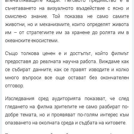
съчетаването на визуалното въздействие с ясно и
смислено знание. Той показва не само самите
животни, но и механизмите, които определят живота
им – от стратегиите им за хранене до ролята им в
океанските екосистеми.
Също толкова ценен е и достъпът, който филмът
предоставя до реалната научна работа. Виждаме как
се събират данните, как се правят изводите и колко
много въпроси все още остават без окончателен
отговор.
Изследвания сред аудиторията показват, че след
гледането на филма зрителите не само разбират по-
добре темата, но и проявяват по-голям интерес към
опазването на околната среда и съдбата на китовете.