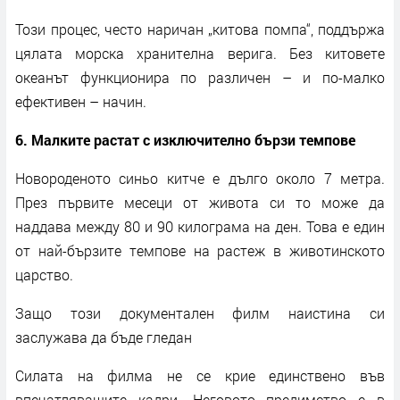
Този процес, често наричан „китова помпа“, поддържа
цялата морска хранителна верига. Без китовете
океанът функционира по различен – и по-малко
ефективен – начин.
6. Малките растат с изключително бързи темпове
Новороденото синьо китче е дълго около 7 метра.
През първите месеци от живота си то може да
наддава между 80 и 90 килограма на ден. Това е един
от най-бързите темпове на растеж в животинското
царство.
Защо този документален филм наистина си
заслужава да бъде гледан
Силата на филма не се крие единствено във
впечатляващите кадри. Неговото предимство е в