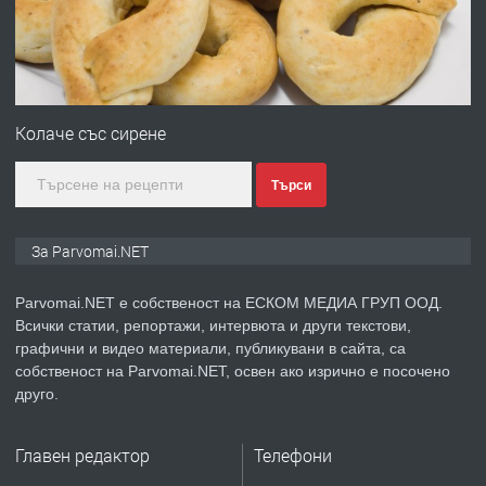
преди 1 година
ПРЕДЛАГА
Монтажник на малки детайли за
медицинската индустрия
Колаче със сирене
Търси
преди 1 година
ПРЕДЛАГА
Уроци по Математика
За Parvomai.NET
Parvomai.NET е собственост на ЕСКОМ МЕДИА ГРУП ООД.
Всички статии, репортажи, интервюта и други текстови,
преди 1 година
графични и видео материали, публикувани в сайта, са
собственост на Parvomai.NET, освен ако изрично е посочено
ПРЕДЛАГА
Продавам апартамент - гр.
друго.
Първомай
Главен редактор
Телефони
преди 1 година