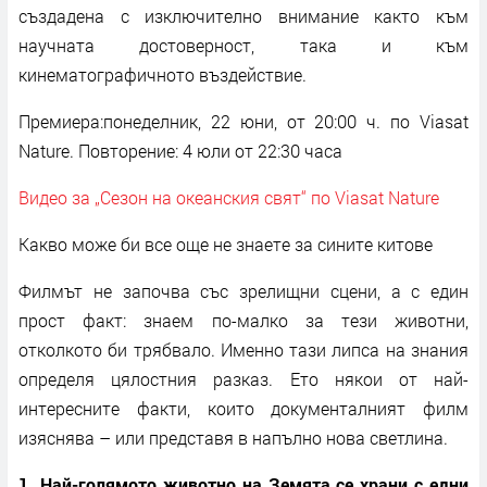
създадена с изключително внимание както към
научната достоверност, така и към
кинематографичното въздействие.
Премиера:понеделник, 22 юни, от 20:00 ч. по Viasat
Nature. Повторение: 4 юли от 22:30 часа
Видео за „Сезон на океанския свят“ по Viasat Nature
Какво може би все още не знаете за сините китове
Филмът не започва със зрелищни сцени, а с един
прост факт: знаем по-малко за тези животни,
отколкото би трябвало. Именно тази липса на знания
определя цялостния разказ. Ето някои от най-
интересните факти, които документалният филм
изяснява – или представя в напълно нова светлина.
1. Най-голямото животно на Земята се храни с едни