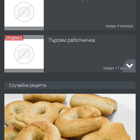
преди 11 месеца
ПРЕДЛАГА
Продава употребявани чисти и
запазени матраци за спални.
преди 1 година
ПРЕДЛАГА
Работа за общи работници
Случайна рецепта
преди 1 година
ПРЕДЛАГА
Първи поход "По стъпките на Ангел
Войвода"