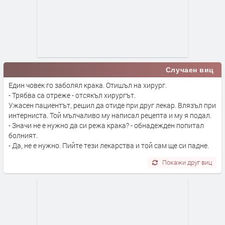
Случаен виц
Един човек го заболял крака. Отишъл на хирург.
- Трябва са отреже - отсякъл хирургът.
Ужасен пациентът, решил да отиде при друг лекар. Влязъл при
интерниста. Той мълчаливо му написал рецепта и му я подал.
- Значи не е нужно да си режа крака? - обнадежден попитал
болният.
- Да, не е нужно. Пийте тези лекарства и той сам ще си падне.
Покажи друг виц