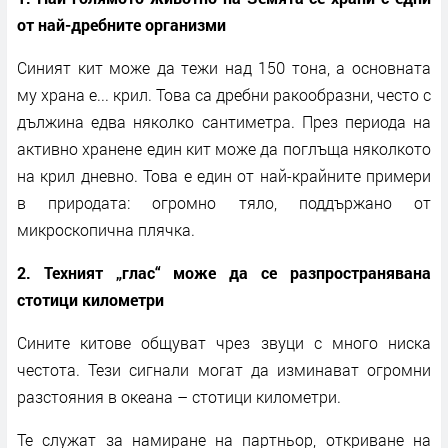
от най-дребните организми
Синият кит може да тежи над 150 тона, а основната
му храна е... крил. Това са дребни ракообразни, често с
дължина едва няколко сантиметра. През периода на
активно хранене един кит може да поглъща няколкото
на крил дневно. Това е един от най-крайните примери
в природата: огромно тяло, поддържано от
микроскопична плячка.
2. Техният „глас“ може да се разпространявана
стотици километри
Сините китове общуват чрез звуци с много ниска
честота. Тези сигнали могат да изминават огромни
разстояния в океана – стотици километри.
Те служат за намиране на партньор, откриване на