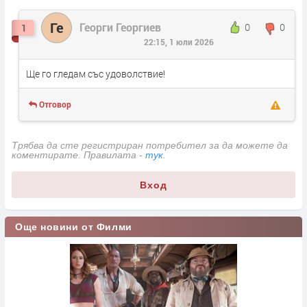
Ге
Георги Георгиев
0
0
1
22:15, 1 юли 2026
Ще го гледам със удоволствие!
Отговор
Трябва да сте регистриран потребител за да можете да
коментирате. Правилата -
тук
.
Вход
Още новини от Филми