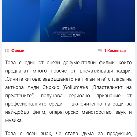
Филми
1 Коментар
Това е един от онези документални филми, които
предлагат много повече от впечатляващи кадри.
„Сините китове: завръщането на гигантите“ с гласа на
актьора Анди Съркис (Gollumвъв „Властелинът на
пръстените“) получава сериозно признание от
професионалните среди – включително награди за
най-добър филм, операторско майсторство, звук и
музика.
Това е ясен знак, че става дума за продукция,