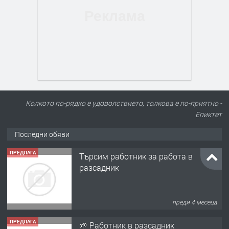
Колкото по-рядко е удоволствието, толкова е по-приятно -
Епиктет
Последни обяви
ПРЕДЛАГА
🌱 Работник в разсадник
преди 4 месеца
ПРЕДЛАГА
Търсим работничка