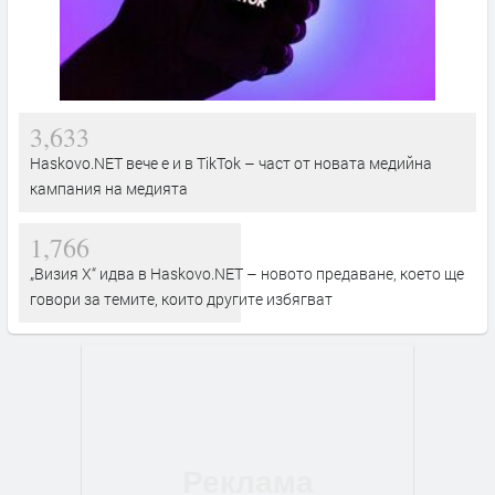
3,633
Haskovo.NET вече е и в TikTok – част от новата медийна
кампания на медията
1,766
„Визия Х“ идва в Haskovo.NET – новото предаване, което ще
говори за темите, които другите избягват