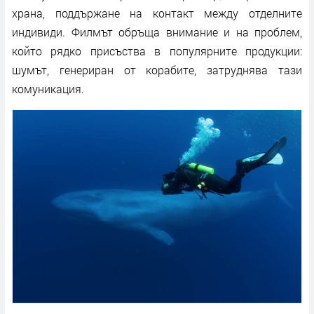
храна, поддържане на контакт между отделните
индивиди. Филмът обръща внимание и на проблем,
който рядко присъства в популярните продукции:
шумът, генериран от корабите, затруднява тази
комуникация.