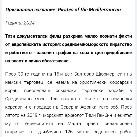
Оригинално заглавие: Pirates of the Mediterranean
Година: 2024
Този документален филм разкрива малко познати факти
от европейската история: средиземноморското пиратство
и робството - законен трафик на хора с цел придобиване
на власт и лично обогатяване.
През 30-те години на 16-и век Балтазар Щюрмер, син на
немски търговец, се наема на християнски корсарски
кораб, преследващ османски търговски кораби в
Средиземно море. Той попада в ръцете на османски
корсари и е продаден в Северна Африка като роб. През
лятото на 2019 г. морският археолог Тими Гамбин и екипът
му от Университета на Малта правят сензационно
откритие: от дълбочина 126 метра водолазен робот