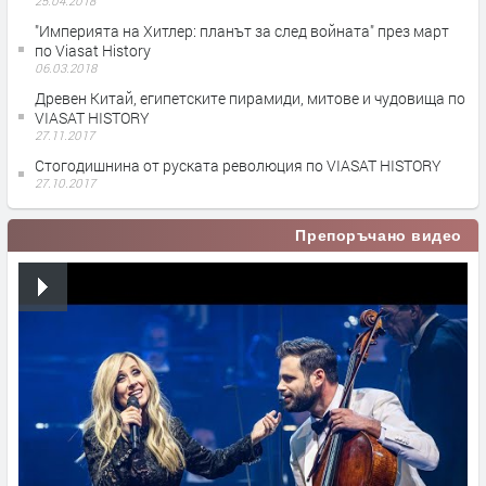
25.04.2018
"Империята на Хитлер: планът за след войната" през март
по Viasat History
06.03.2018
Древен Китай, египетските пирамиди, митове и чудовища по
VIASAT HISTORY
27.11.2017
Стогодишнина от руската революция по VIASAT HISTORY
27.10.2017
Препоръчано видео