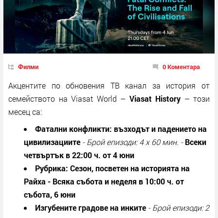
Филми
0 Коментара
Акцентите по обновения ТВ канал за история от
семейството на
Viasat World –
Viasat History
–
този
месец са:
Фатални конфликти: възходът и падението на
цивилизациите
-
Брой епизоди: 4 x 60 мин.
-
Всеки
четвъртък в 22:00 ч. от 4 юни
Рубрика: Сезон, посветен на историята на
Райха
-
Всяка събота и неделя в 10:00 ч. от
събота
,
6 юни
Изгубените градове на инките
-
Брой епизоди: 2