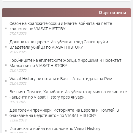
Още новини
Сезон на кралските особи и Маите: войната на петте
кралства по VIASAT HISTORY
27.07.2026
Долината на царете, Изгубеният град Сансиндуй и
Владетели убийци по VIASAT HISTORY
25.09.2025
Гробниците на египетските жрици, Хирошима и Проектът
Манхатън по VIASAT HISTORY
28.07.2025
Viasat History ни потапя в Бая – Атлантидата на Рим
28.04.2022
Вечният Помпей, Ханибал и Изгубената армия на викингите
- акценти по Viasat History през януари.
03.01.2021
Две големи премиери: Историята на Европа и Помпей: В
очакване на бедствието - по VIASAT HISTORY
13.08.2018
Истинската война на тронове по Viasat History