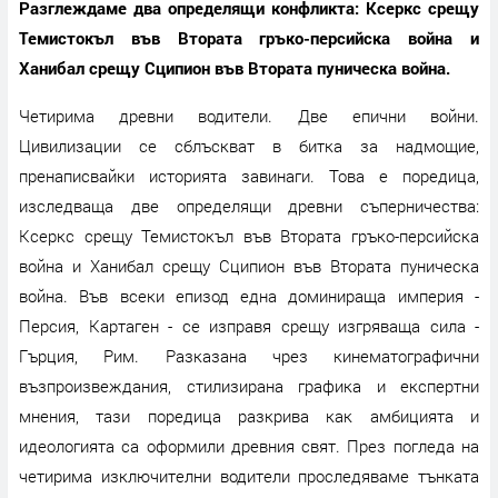
Разглеждаме два определящи конфликта: Ксеркс срещу
Темистокъл във Втората гръко-персийска война и
Ханибал срещу Сципион във Втората пуническа война.
Четирима древни водители. Две епични войни.
Цивилизации се сблъскват в битка за надмощие,
пренаписвайки историята завинаги. Това е поредица,
изследваща две определящи древни съперничества:
Ксеркс срещу Темистокъл във Втората гръко-персийска
война и Ханибал срещу Сципион във Втората пуническа
война. Във всеки епизод една доминираща империя -
Персия, Картаген - се изправя срещу изгряваща сила -
Гърция, Рим. Разказана чрез кинематографични
възпроизвеждания, стилизирана графика и експертни
мнения, тази поредица разкрива как амбицията и
идеологията са оформили древния свят. През погледа на
четирима изключителни водители проследяваме тънката