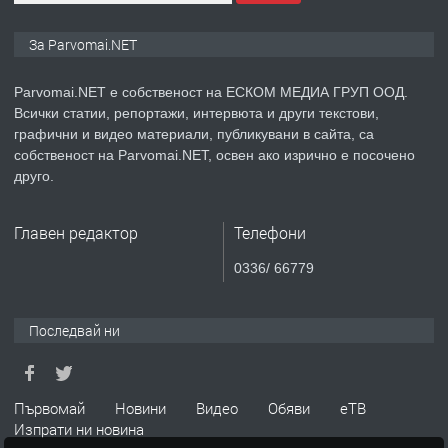
ПРЕДЛАГА
Уроци по Математика
За Parvomai.NET
Parvomai.NET е собственост на ЕСКОМ МЕДИА ГРУП ООД.
Всички статии, репортажи, интервюта и други текстови,
преди 1 година
графични и видео материали, публикувани в сайта, са
собственост на Parvomai.NET, освен ако изрично е посочено
ПРЕДЛАГА
Продавам апартамент - гр.
друго.
Първомай
Главен редактор
Телефони
преди 1 година
0336/ 66779
ТЪРСИ
Търсим работник
Последвай ни
преди 1 година
Първомай
Новини
Видео
Обяви
еТВ
Изпрати ни новина
ПРЕДЛАГА
Търсим работник за работа в