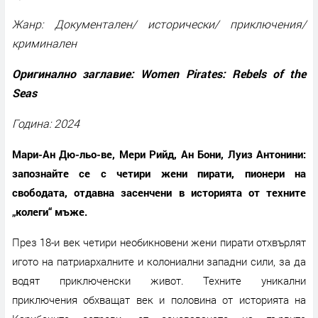
Жанр: Документален/ исторически/ приключения/
криминален
Оригинално заглавие: Women Pirates: Rebels of the
Seas
Година: 2024
Мари-Ан Дю-льо-ве, Мери Рийд, Ан Бони, Луиз Антонини:
запознайте се с четири жени пирати, пионери на
свободата, отдавна засенчени в историята от техните
„колеги“ мъже.
През 18-и век четири необикновени жени пирати отхвърлят
игото на патриархалните и колониални западни сили, за да
водят приключенски живот. Техните уникални
приключения обхващат век и половина от историята на