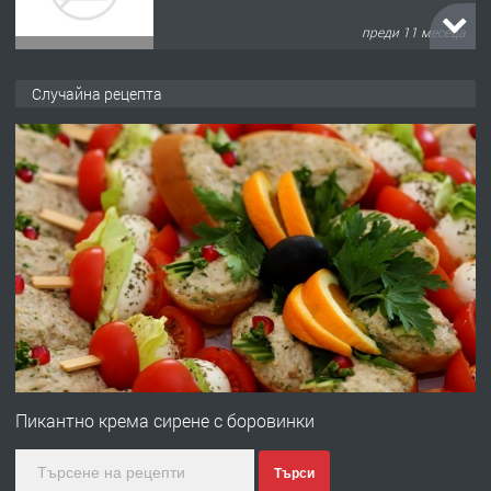
преди 1 година
ПРЕДЛАГА
Работа за общи работници
Случайна рецепта
преди 1 година
ПРЕДЛАГА
Първи поход "По стъпките на Ангел
Войвода"
преди 1 година
ПРЕДЛАГА
Монтажник на малки детайли за
медицинската индустрия
Пикантно крема сирене с боровинки
Търси
преди 1 година