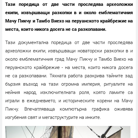
Тази поредица от две части проследява археоложки
екипи, извършващи разкопки в и около емблематичния
Мачу Пикчу и Тамбо Виехо на перуанското крайбрежие на
места, които никога досега не са разкопавани.
Тази документална поредица от две части проследява
археоложки екипи, извършващи новаторски разкопки в и
около емблематичния град Мачу Пикчу и Тамбо Виехо на
перуанското крайбрежие - на места, които никога досега
не са разкопавани. Тяхната работа разкрива тайните зад
бързия възход на тази огромна империя, ритуалите на
нейния народ, изключителната роля, която ламите са
играли в ежедневието, и историческите корени на Мачу
Пикчу. Впечатляваща компютърна графика оживява
изгубения свят и мегаструктурите на инките.