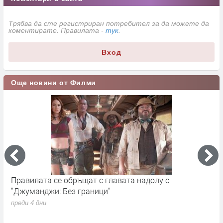
Трябва да сте регистриран потребител за да можете да
коментирате. Правилата -
тук
.
Вход
Още новини от Филми
„Седмицата на акулите“ се завръща от 3 август по
И
Discovery
п
преди 1 седмица