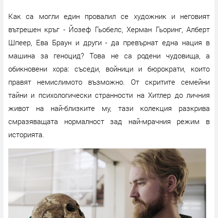
Как са могли един провалил се художник и неговият
вътрешен кръг - Йозеф Гьобелс, Херман Гьоринг, Алберт
Шпеер, Ева Браун и други - да превърнат една нация в
машина за геноцид? Това не са родени чудовища, а
обикновени хора: съседи, войници и бюрократи, които
правят немислимото възможно. От скритите семейни
тайни и психологически странности на Хитлер до личния
живот на най-близките му, тази колекция разкрива
смразяващата нормалност зад най-мрачния режим в
историята.