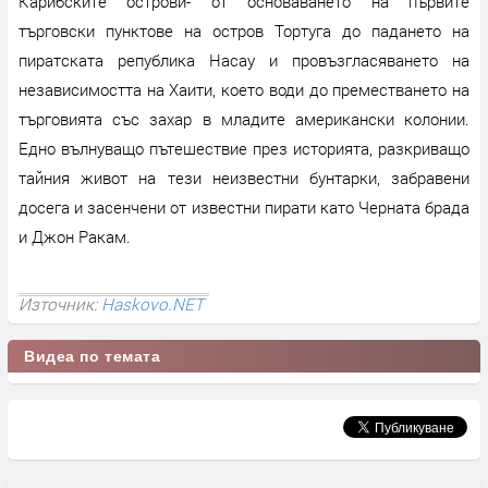
Карибските острови- от основаването на първите
търговски пунктове на остров Тортуга до падането на
пиратската република Насау и провъзгласяването на
независимостта на Хаити, което води до преместването на
търговията със захар в младите американски колонии.
Едно вълнуващо пътешествие през историята, разкриващо
тайния живот на тези неизвестни бунтарки, забравени
досега и засенчени от известни пирати като Черната брада
и Джон Ракам.
Източник:
Haskovo.NET
Видеа по темата