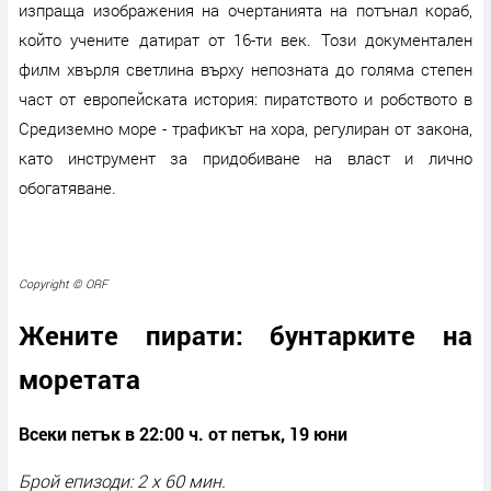
изпраща изображения на очертанията на потънал кораб,
който учените датират от 16-ти век. Този документален
филм хвърля светлина върху непозната до голяма степен
част от европейската история: пиратството и робството в
Средиземно море - трафикът на хора, регулиран от закона,
като инструмент за придобиване на власт и лично
обогатяване.
Copyright © ORF
Жените пирати: бунтарките на
моретата
Всеки петък в 22:00 ч. от петък
,
19 юни
Брой епизоди: 2 x 60 мин.