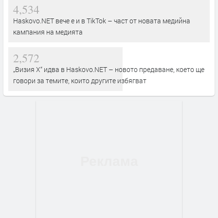
4,534
Haskovo.NET вече е и в TikTok – част от новата медийна
кампания на медията
2,572
„Визия Х“ идва в Haskovo.NET – новото предаване, което ще
говори за темите, които другите избягват