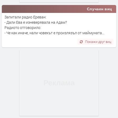
Случаен виц
Запитали радио Ереван:
- Дали Ева е изневерявала на Адам?
Радиото отговорило:
- Че как иначе, нали човекът е произлязъл от маймуната...
Покажи друг виц