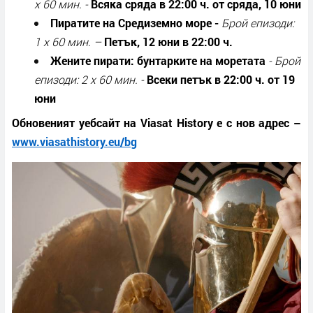
x 60 мин.
-
Всяка сряда в 22:00 ч. от сряда
,
10 юни
Пиратите на Средиземно море
-
Брой епизоди:
1 x 60 мин.
–
Петък
,
12 юни в 22:00 ч.
Жените пирати: бунтарките на моретата
-
Брой
епизоди: 2 x 60 мин.
-
Всеки петък в 22:00 ч. от 19
юни
Обновеният уебсайт на
Viasat History
е с нов адрес –
www.viasathistory.eu/bg