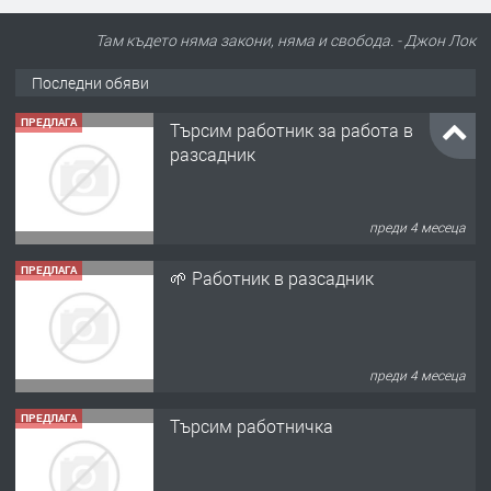
Там където няма закони, няма и свобода. - Джон Лок
Последни обяви
ПРЕДЛАГА
🌱 Работник в разсадник
преди 4 месеца
ПРЕДЛАГА
Търсим работничка
преди 11 месеца
ПРЕДЛАГА
Продава употребявани чисти и
запазени матраци за спални.