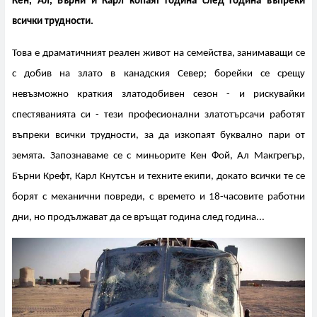
Кен, Ал, Бърни и Карл копаят година след година въпреки
всички трудности.
Това е драматичният реален живот на семейства, занимаващи се
с добив на злато в канадския Север; борейки се срещу
невъзможно краткия златодобивен сезон - и рискувайки
спестяванията си - тези професионални златотърсачи работят
въпреки всички трудности, за да изкопаят буквално пари от
земята. Запознаваме се с миньорите Кен Фой, Ал Макгрегър,
Бърни Крефт, Карл Кнутсън и техните екипи, докато всички те се
борят с механични повреди, с времето и 18-часовите работни
дни, но продължават да се връщат година след година...