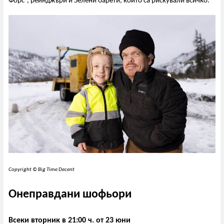
Форс“, рейнджъри и Зелени барети, които са рискували всичко.
Copyright © Big Time Decent
Онеправдани шофьори
Всеки вторник в 21:00 ч. от 23 юни