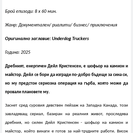
Брой епизоди: 8 x 60 мин.
Жанр: Документален/ риалити/ бизнес/ приключения
Оригинално заглавие: Underdog Truckers
Година: 2025
Дребният, енергичен Дейл Кристенсен, е шофьор на камион и
майстор. Дейл се бори да изгради по-добро бъдеще за сина си,
но му предстои сериозна операция на гърба, която може да
провали плановете му.
Заснет сред суровия девствен пейзаж на Западна Канада, този
завладяващ сериал, базиран на реалния живот, проследява
дребния, но силен Дейл Кристенсен - шофьор на камион и
майстор, който винаги е готов за най-трудните работи. Висок