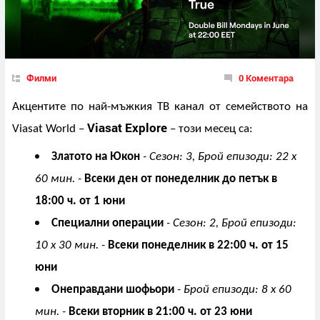
Филми
0 Коментара
Акцентите по най-мъжкия ТВ канал от семейството на
Viasat Explore
Viasat World –
–
този месец са:
Златото на Юкон
-
Сезон: 3
,
Брой епизоди: 22 x
60 мин.
-
Всеки ден от понеделник до петък в
18:00 ч. от 1 юни
Специални операции
-
Сезон: 2
,
Брой епизоди:
10 x 30 мин.
-
Всеки понеделник в 22:00 ч. от 15
юни
Онеправдани шофьори
-
Брой епизоди: 8 x 60
мин.
-
Всеки вторник в 21:00 ч. от 23 юни