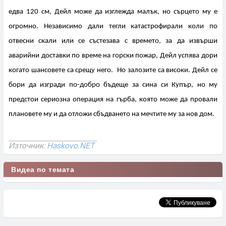
едва 120 см, Дейл може да изглежда малък, но сърцето му е
огромно. Независимо дали тегли катастрофирали коли по
отвесни скали или се състезава с времето, за да извърши
аварийни доставки по време на горски пожар, Дейл успява дори
когато шансовете са срещу него. Но залозите са високи. Дейл се
бори да изгради по-добро бъдеще за сина си Купър, но му
предстои сериозна операция на гърба, която може да провали
плановете му и да отложи сбъдването на мечтите му за нов дом.
Източник:
Haskovo.NET
Видеа по темата