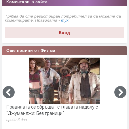
Коментари в сайта
Трябва да сте регистриран потребител за да можете да
коментирате. Правилата -
тук
.
Вход
Още новини от Филми
Правилата се обръщат с главата надолу с
„
"Джуманджи: Без граници"
D
преди 3 дни
п