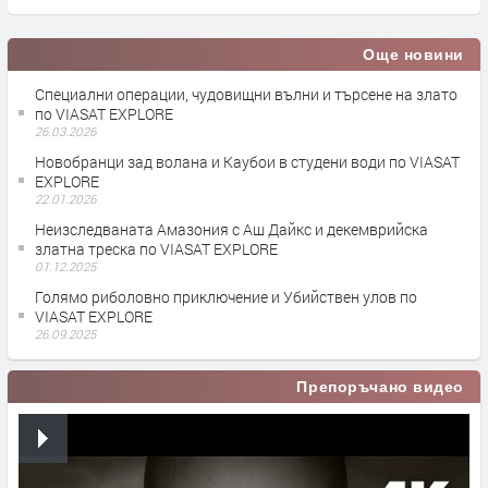
Още новини
Специални операции, чудовищни вълни и търсене на злато
по VIASAT EXPLORE
26.03.2026
Новобранци зад волана и Каубои в студени води по VIASAT
EXPLORE
22.01.2026
Неизследваната Амазония с Аш Дайкс и декемврийска
златна треска по VIASAT EXPLORE
01.12.2025
Голямо риболовно приключение и Убийствен улов по
VIASAT EXPLORE
26.09.2025
Препоръчано видео