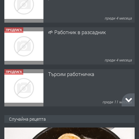
преди 4 месеца
ПРЕДЛАГА
🌱 Работник в разсадник
преди 4 месеца
ПРЕДЛАГА
Търсим работничка
преди 11 месеца
ПРЕДЛАГА
Продава употребявани чисти и
Случайна рецепта
запазени матраци за спални.