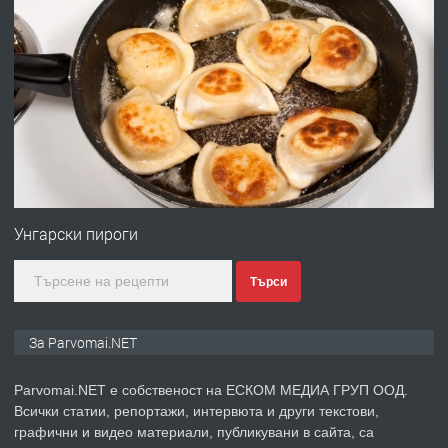
преди 1 година
ПРЕДЛАГА
Работа за общи работници
преди 1 година
ПРЕДЛАГА
Първи поход "По стъпките на Ангел
Войвода"
Унгарски пироги
Търси
преди 1 година
ПРЕДЛАГА
Монтажник на малки детайли за
За Parvomai.NET
медицинската индустрия
Parvomai.NET е собственост на ЕСКОМ МЕДИА ГРУП ООД.
Всички статии, репортажи, интервюта и други текстови,
преди 1 година
графични и видео материали, публикувани в сайта, са