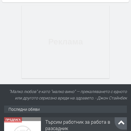
"Малко любов" е като "малко вино" — прекаляването с едното
или другото сериозно вреди на здравето. - Джон Стайнбек
Последни обяви
ПРЕДЛАГА
Търсим работник за работа в
разсадник