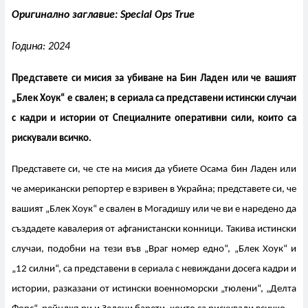
Оригинално заглавие: Special Ops True
Година: 2024
Представете си мисия за убиване на Бин Ладен или че вашият
„Блек Хоук“ е свален; в сериала са представени истински случаи
с кадри и истории от Специалните оперативни сили, които са
рискували всичко.
Представете си, че сте на мисия да убиете Осама бин Ладен или
че американски репортер е взривен в Украйна; представете си, че
вашият „Блек Хоук“ е свален в Могадишу или че ви е наредено да
създадете кавалерия от афганистански конници. Такива истински
случаи, подобни на тези във „Враг номер едно“, „Блек Хоук“ и
„12 силни“, са представени в сериала с невиждани досега кадри и
истории, разказани от истински военноморски „тюлени“, „Делта