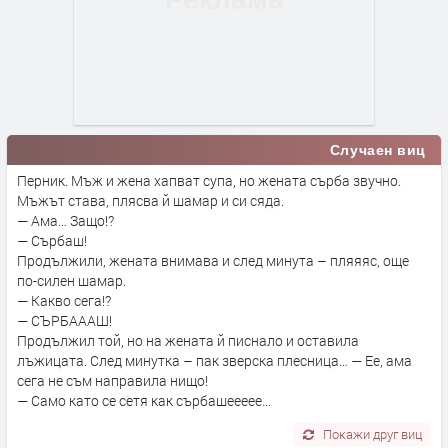
Случаен виц
Перник. Мъж и жена хапват супа, но жената сърба звучно.
Мъжът става, плясва й шамар и си сяда.
— Ама… Защо!?
— Сърбаш!
Продължили, жената внимава и след минута – пляяяс, още
по-силен шамар.
— Какво сега!?
— СЪРБАААШ!
Продължил той, но на жената й писнало и оставила
лъжицата. След минутка – пак зверска плесница… — Ее, ама
сега не съм направила нищо!
— Само като се сетя как сърбашеееее…
Покажи друг виц