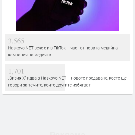
3,565
Haskovo.NET вече е и в TikTok – част от новата медийна
кампания на медията
1,701
„Визия Х“ идва в Haskovo.NET – новото предаване, което ще
говори за темите, които другите избягват