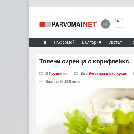
°C
24
Първомай
България
Светът
Н
Топени сиренца с корнфлейкс
В
Предястия
Във
Вегетарианска Кухня
Видяна 84,839 пъти