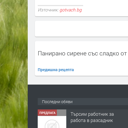
Източник:
gotvach.bg
Панирано сирене със сладко от
Предишна рецепта
Последни обяви
ПРЕДЛАГА
Търсим работник за
работа в разсадник