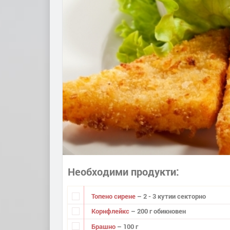
Необходими продукти
Топено сирене
– 2 - 3 кутии секторно
Корнфлейкс
– 200 г обикновен
Брашно
– 100 г