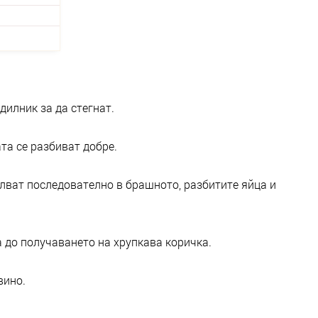
дилник за да стегнат.
та се разбиват добре.
алват последователно в брашното, разбитите яйца и
 до получаването на хрупкава коричка.
вино.