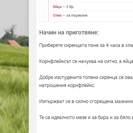
Яйца
– 2 бр.
Олио
– за пържене
Начин на приготвяне
Приберете сиренцата поне за 4 часа в хла
Корнфлейксът се начуква на ситно, а яйца
Добре изстудените топени сиренца се ов
натрошения корнфлейкс.
Изпържват се в силно сгорещена мазнина
Те са идеалното мезе и за бира и за бяло 