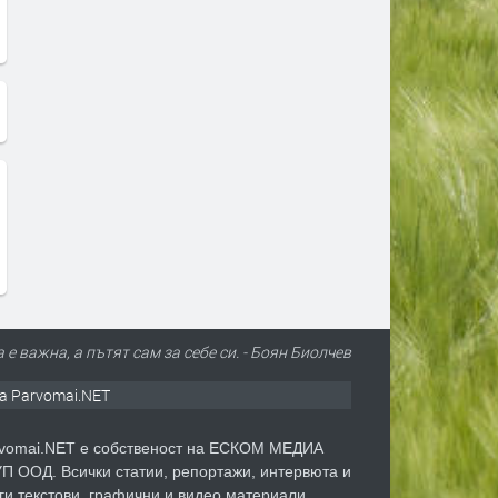
 е важна, а пътят сам за себе си. - Боян Биолчев
а Parvomai.NET
vomai.NET е собственост на ЕСКОМ МЕДИА
П ООД. Всички статии, репортажи, интервюта и
ги текстови, графични и видео материали,