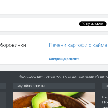
 боровинки
Печени картофи с кайма
Следваща рецепта
Ако нямаш цел, тръгни на път, за да я намериш. Не целта
Случайна рецепта
З
Par
ГРУ
дру