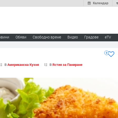
Календар
овини
Обяви
Свободно време
Видео
Градове
eTV
0
В
Американска Кухня
В
Ястия за Паниране