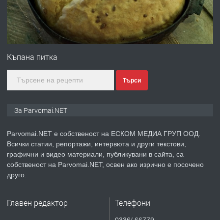
преди 1 година
ПРЕДЛАГА
Първи поход "По стъпките на Ангел
Войвода"
Къпана питка
Търси
преди 1 година
ПРЕДЛАГА
Монтажник на малки детайли за
За Parvomai.NET
медицинската индустрия
Parvomai.NET е собственост на ЕСКОМ МЕДИА ГРУП ООД.
Всички статии, репортажи, интервюта и други текстови,
преди 1 година
графични и видео материали, публикувани в сайта, са
собственост на Parvomai.NET, освен ако изрично е посочено
ПРЕДЛАГА
Уроци по Математика
друго.
Главен редактор
Телефони
преди 1 година