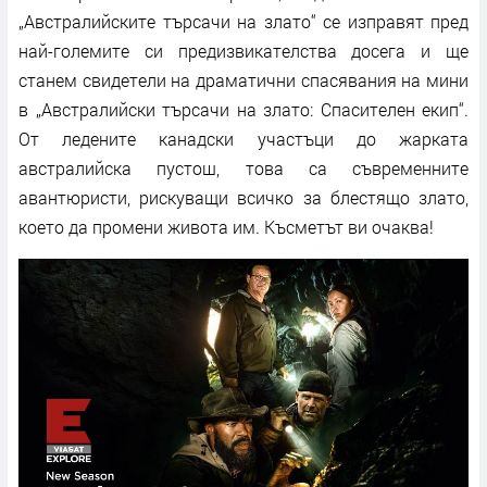
„Австралийските търсачи на злато“ се изправят пред
най-големите си предизвикателства досега и ще
станем свидетели на драматични спасявания на мини
в „Австралийски търсачи на злато: Спасителен екип“.
От ледените канадски участъци до жарката
австралийска пустош, това са съвременните
авантюристи, рискуващи всичко за блестящо злато,
което да промени живота им. Късметът ви очаква!