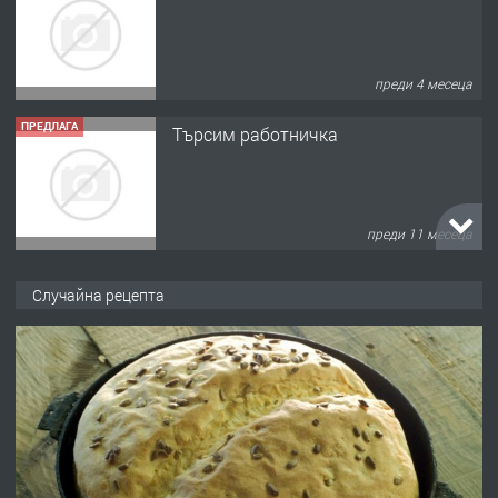
преди 4 месеца
ПРЕДЛАГА
Търсим работничка
преди 11 месеца
ПРЕДЛАГА
Продава употребявани чисти и
Случайна рецепта
запазени матраци за спални.
преди 1 година
ПРЕДЛАГА
Работа за общи работници