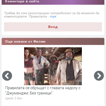
Коментари в сайта
Трябва да сте регистриран потребител за да можете да
коментирате. Правилата -
тук
.
Вход
Още новини от Филми
Правилата се обръщат с главата надолу с
„
"Джуманджи: Без граници"
D
преди 3 дни
п