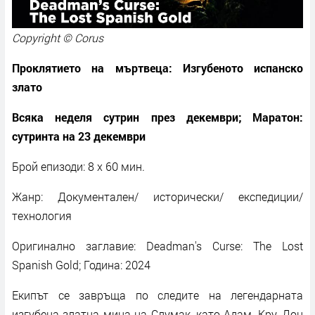
Copyright © Corus
Проклятието на мъртвеца: Изгубеното испанско
злато
Всяка неделя сутрин през декември; Маратон:
сутринта на 23 декември
Брой епизоди: 8 x 60 мин.
Жанр: Документален/ исторически/ експедиции/
технология
Оригинално заглавие: Deadman's Curse: The Lost
Spanish Gold; Година: 2024
Екипът се завръща по следите на легендарната
изгубена златна мина на Слумак, като Адам, Кру, Дон