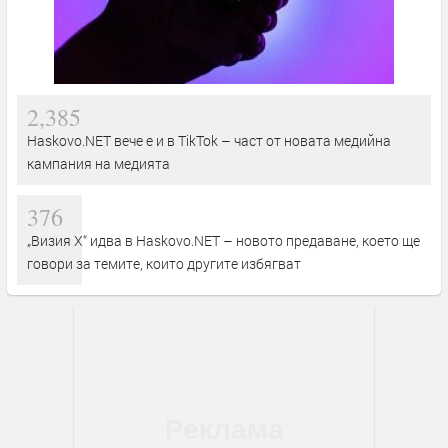
2,385
Haskovo.NET вече е и в TikTok – част от новата медийна
кампания на медията
376
„Визия Х“ идва в Haskovo.NET – новото предаване, което ще
говори за темите, които другите избягват