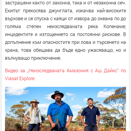
застрашени както от законна, така и от незаконна сеч.
Екипът прекосява джунглата, изкачва най-високите
върхове и се спуска с каяци от извора до океана по до
голяма степен неизследваната река Копенаме;
инцидентите и изтощението са постоянни рискове. В
допълнение към опасностите при лова и търсенето на
храна, това обещава да бъде едно ужасяващо, но и
вълнуващо приключение.
Видео за „Неизследваната Амазония с Аш Дайкс“ по
Viasat Explore