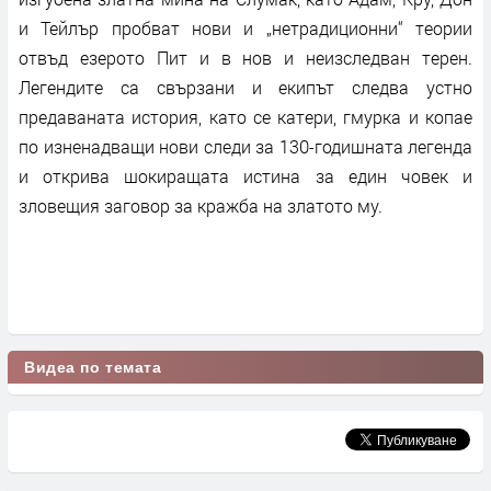
и Тейлър пробват нови и „нетрадиционни“ теории
отвъд езерото Пит и в нов и неизследван терен.
Легендите са свързани и екипът следва устно
предаваната история, като се катери, гмурка и копае
по изненадващи нови следи за 130-годишната легенда
и открива шокиращата истина за един човек и
зловещия заговор за кражба на златото му.
Видеа по темата