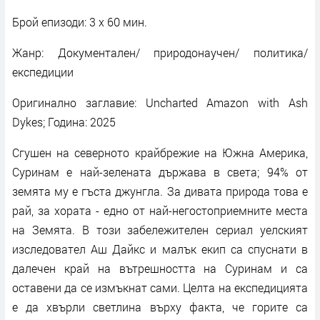
Брой епизоди: 3 x 60 мин.
Жанр: Документален/ природонаучен/ политика/
експедиции
Оригинално заглавие: Uncharted Amazon with Ash
Dykes; Година: 2025
Сгушен на северното крайбрежие на Южна Америка,
Суринам е най-зелената държава в света; 94% от
земята му е гъста джунгла. За дивата природа това е
рай, за хората - едно от най-негостоприемните места
на Земята. В този забележителен сериал уелският
изследовател Аш Дайкс и малък екип са спуснати в
далечен край на вътрешността на Суринам и са
оставени да се измъкнат сами. Целта на експедицията
е да хвърли светлина върху факта, че горите са