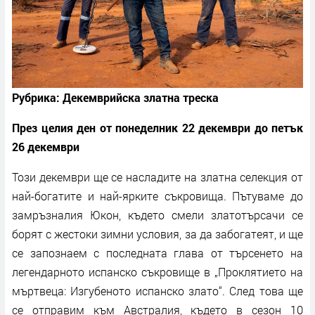
Рубрика: Декемврийска златна треска
През целия ден от понеделник 22 декември до петък
26 декември
Този декември ще се насладите на златна селекция от
най-богатите и най-ярките съкровища. Пътуваме до
замръзналия Юкон, където смели златотърсачи се
борят с жестоки зимни условия, за да забогатеят, и ще
се запознаем с последната глава от търсенето на
легендарното испанско съкровище в „Проклятието на
мъртвеца: Изгубеното испанско злато“. След това ще
се отправим към Австралия, където в сезон 10