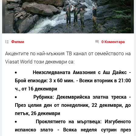
Филми
0 Коментара
Акцентите по най-мъжкия ТВ канал от семейството на
Viasat World този декември са:
Неизследваната Амазония с Аш Дайкс -
Брой епизоди: 3 x 60 мин. - Всеки вторник в 21:00
ч., от 16 декември
Рубрика: Декемврийска златна треска -
През целия ден от понеделник, 22 декември, до
петък, 26 декември
Проклятието на мъртвеца: Изгубеното
испанско злато - Всяка неделя сутрин през