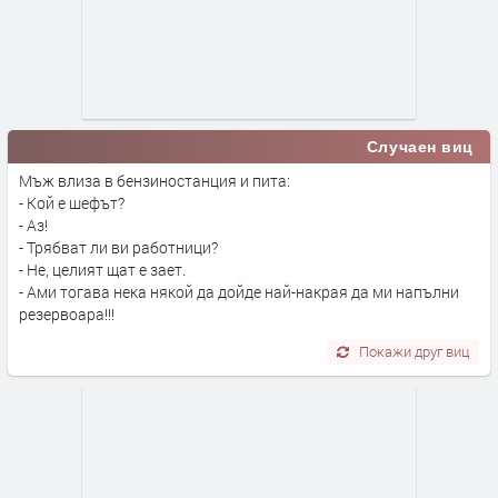
Случаен виц
Мъж влиза в бензиностанция и пита:
- Кой е шефът?
- Аз!
- Трябват ли ви работници?
- Не, целият щат е зает.
- Ами тогава нека някой да дойде най-накрая да ми напълни
резервоара!!!
Покажи друг виц