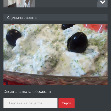
преди 1 година
ПРЕДЛАГА
Работа за общи работници
Случайна рецепта
преди 1 година
ПРЕДЛАГА
Първи поход "По стъпките на Ангел
Войвода"
преди 1 година
ПРЕДЛАГА
Монтажник на малки детайли за
медицинската индустрия
Снежна салата с броколи
Търси
преди 1 година