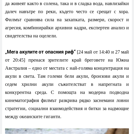
да живеят както в солена, така и в сладка вода, навлизайки
далеч навътре по реки, където често се срещат с хора.
Филмът сравнява сила на захапката, размери, скорост и
агресия, комбинирайки архивни кадри, експертен анализ и
свидетелства на оцелели.
„Мега акулите от опасния риф“
[24 май от 14:40 и 27 май
от 20:45] пренася зрителите край бреговете на Южна
Австралия – едно от местата с най-голяма концентрация на
акули в света. Там големи бели акули, бронзови акули и
седем хрилни акули съжителстват в напрегната и
конкурентна среда. С помощта на модерна подводна
кинематография филмът разкрива рядко заснемани ловни
стратегии, социални взаимодействия и битки за надмощие
между океанските гиганти.