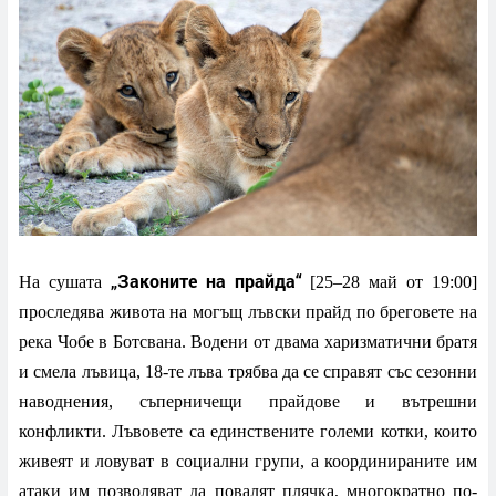
„Законите на прайда“
На сушата
[25–28 май от 19:00]
проследява живота на могъщ лъвски прайд по бреговете на
река Чобе в Ботсвана. Водени от двама харизматични братя
и смела лъвица, 18-те лъва трябва да се справят със сезонни
наводнения, съперничещи прайдове и вътрешни
конфликти. Лъвовете са единствените големи котки, които
живеят и ловуват в социални групи, а координираните им
атаки им позволяват да повалят плячка, многократно по-