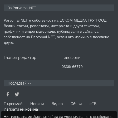
ПРЕДЛАГА
Уроци по Математика
За Parvomai.NET
Parvomai.NET е собственост на ЕСКОМ МЕДИА ГРУП ООД.
Всички статии, репортажи, интервюта и други текстови,
преди 1 година
графични и видео материали, публикувани в сайта, са
собственост на Parvomai.NET, освен ако изрично е посочено
ПРЕДЛАГА
Продавам апартамент - гр.
друго.
Първомай
Главен редактор
Телефони
преди 1 година
0336/ 66779
ТЪРСИ
Търсим работник
Последвай ни
преди 1 година
Първомай
Новини
Видео
Обяви
еТВ
Изпрати ни новина
ПРЕДЛАГА
Търсим работник за работа в
Ние използваме „бисквитки“, за да улесним вашето сърфиране.
разсадник