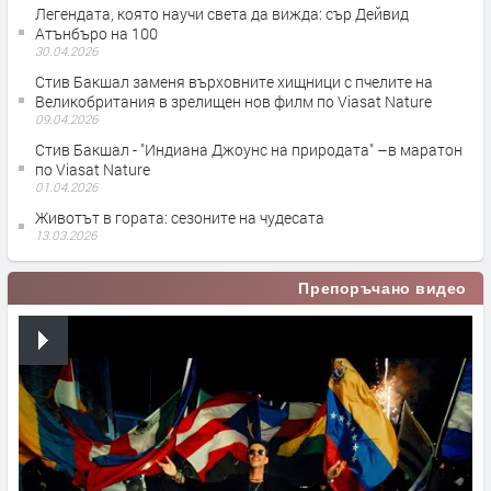
Легендата, която научи света да вижда: сър Дейвид
Атънбъро на 100
30.04.2026
Стив Бакшал заменя върховните хищници с пчелите на
Великобритания в зрелищен нов филм по Viasat Nature
09.04.2026
Стив Бакшал - "Индиана Джоунс на природата" –в маратон
по Viasat Nature
01.04.2026
Животът в гората: сезоните на чудесата
13.03.2026
Препоръчано видео