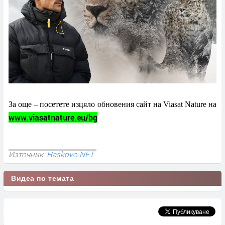
За още – посетете изцяло обновения сайт на
Viasat Nature
на
www.viasatnature.eu/bg
Източник:
Haskovo.NET
Видеа по темата