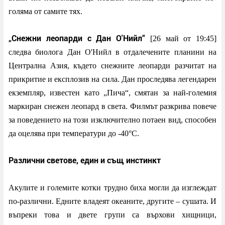
голяма от самите тях.
„Снежни леопарди с Дан О'Нийл“
[26 май от 19:45]
следва биолога Дан О'Нийл в отдалечените планини на
Централна Азия, където снежните леопарди разчитат на
прикритие и експлозив на сила. Дан проследява легендарен
екземпляр, известен като „Пича“, смятан за най-големия
маркиран снежен леопард в света. Филмът разкрива повече
за поведението на този изключително потаен вид, способен
да оцелява при температури до -40°C.
Различни светове, един и същ инстинкт
Акулите и големите котки трудно биха могли да изглеждат
по-различни. Едните владеят океаните, другите – сушата. И
въпреки това и двете групи са върхови хищници,