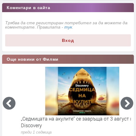
Коментари в сайта
Трябва да сте регистриран потребител за да можете да
коментирате. Правилата -
тук
.
Вход
Още новини от Филми
„Седмицата на акулите“ се завръща от 3 август по
И
Discovery
п
преди 1 седмица