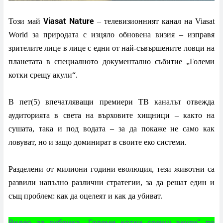
Viasat Nature
Този май
– телевизионният канал на Viasat
World за природата с изцяло
обновена
визия – изправя
зрителите лице в лице с едни от най-съвършените ловци на
планетата в специалното документално събитие „Големи
котки срещу акули“.
В пет(5) впечатляващи премиери
ТВ
каналът отвежда
аудиторията в света на върховите хищници – както на
сушата, така и под водата – за да покаже не само как
ловуват, но и защо доминират в своите еко системи.
Разделени от милиони години еволюция, тези животни са
развили напълно различни стратегии, за да решат един и
същ проблем: как да оцелеят и как да убиват.
Видео за рубрика „Големи котки срещу акули“ по