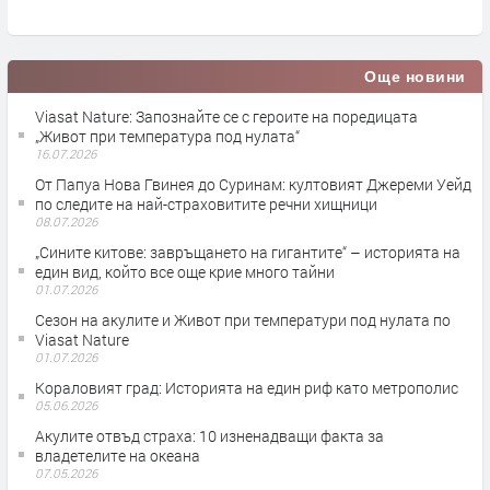
Още новини
Viasat Nature: Запознайте се с героите на поредицата
„Живот при температура под нулата“
16.07.2026
От Папуа Нова Гвинея до Суринам: култовият Джереми Уейд
по следите на най-страховитите речни хищници
08.07.2026
„Сините китове: завръщането на гигантите“ – историята на
един вид, който все още крие много тайни
01.07.2026
Сезон на акулите и Живот при температури под нулата по
Viasat Nature
01.07.2026
Кораловият град: Историята на един риф като метрополис
05.06.2026
Акулите отвъд страха: 10 изненадващи факта за
владетелите на океана
07.05.2026