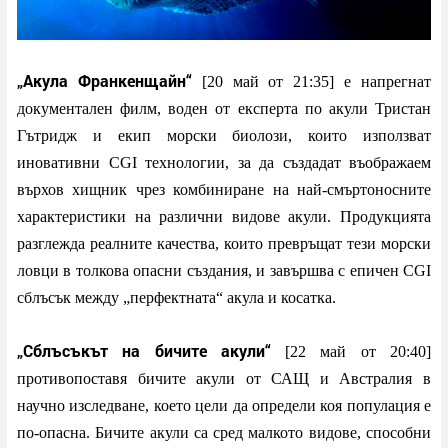
„Акула Франкенщайн“
[20 май от 21:35] е напрегнат
документален филм, воден от експерта по акули Тристан
Гътридж и екип морски биолози, които използват
иновативни CGI технологии, за да създадат въображаем
върхов хищник чрез комбиниране на най-смъртоносните
характеристики на различни видове акули. Продукцията
разглежда реалните качества, които превръщат тези морски
ловци в толкова опасни създания, и завършва с епичен CGI
сблъсък между „перфектната“ акула и косатка.
„Сблъсъкът на бичите акули“
[22 май от 20:40]
противопоставя бичите акули от САЩ и Австралия в
научно изследване, което цели да определи коя популация е
по-опасна. Бичите акули са сред малкото видове, способни