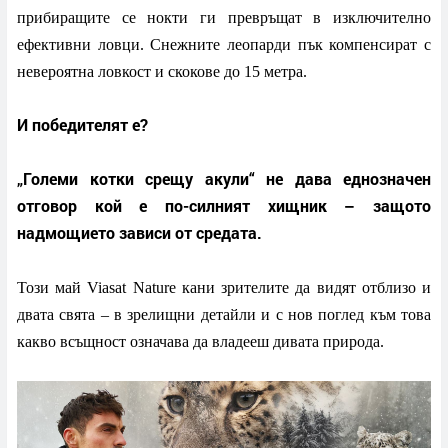
прибиращите се нокти ги превръщат в изключително
ефективни ловци. Снежните леопарди пък компенсират с
невероятна ловкост и скокове до 15 метра.
И победителят е?
„Големи котки срещу акули“ не дава еднозначен
отговор кой е по-силният хищник – защото
надмощието зависи от средата.
Този май Viasat Nature кани зрителите да видят отблизо и
двата свята – в зрелищни детайли и с нов поглед към това
какво всъщност означава да владееш дивата природа.