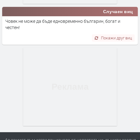
Случаен виц
Човек не може да бъде едновременно българин, богат и
честен!
Покажи друг виц
Аз самият съм изграден изцяло от недостатъци, съшити заедно