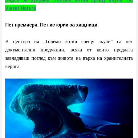
Viasat Nature
Пет премиери. Пет истории за хищници.
В центъра на „Големи котки срещу акули“ са пет
документални продукции, всяка от които предлага
завладяващ поглед към живота на върха на хранителната
верига.