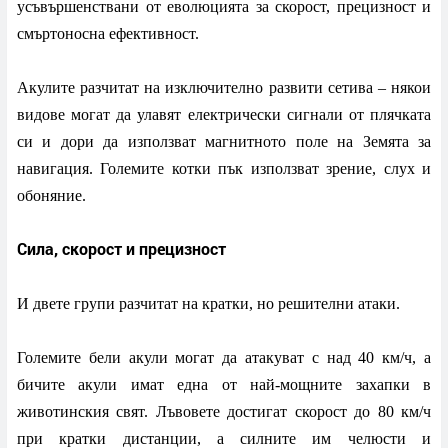
усъвършенствани от еволюцията за скорост, прецизност и
смъртоносна ефективност.
Акулите разчитат на изключително развити сетива – някои
видове могат да улавят електрически сигнали от плячката
си и дори да използват магнитното поле на Земята за
навигация. Големите котки пък използват зрение, слух и
обоняние.
Сила, скорост и прецизност
И двете групи разчитат на кратки, но решителни атаки.
Големите бели акули могат да атакуват с над 40 км/ч, а
бичите акули имат една от най-мощните захапки в
животинския свят. Лъвовете достигат скорост до 80 км/ч
при кратки дистанции, а силните им челюсти и