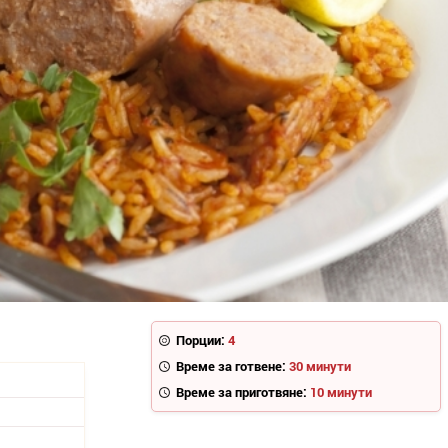
Порции:
4
Време за готвене:
30 минути
Време за приготвяне:
10 минути