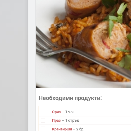
Необходими продукти
Ориз
– 1 ч.ч.
Праз
– 1 стрък
Кренвирши
– 2 бр.