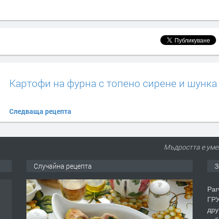
Картофи на фурна с топено сирене и шунка
Следваща рецепта
Мъдростта е умен
Случайна рецепта
З
Par
ГРУ
дру