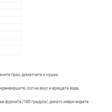
аните праз, доматчета и чушки.
 кренвиршите, сол на вкус и врящата вода.
ъв фурната /180 градуса/, докато изври водата.