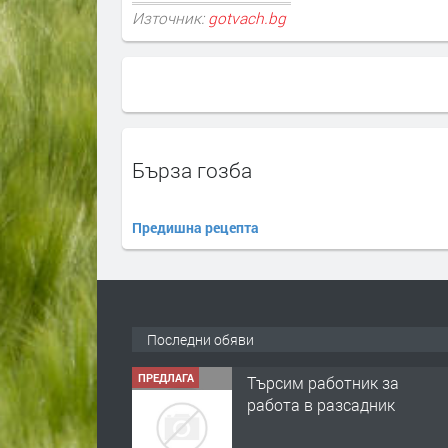
Източник:
gotvach.bg
Бърза гозба
Предишна рецепта
Последни обяви
ПРЕДЛАГА
Търсим работник за
работа в разсадник