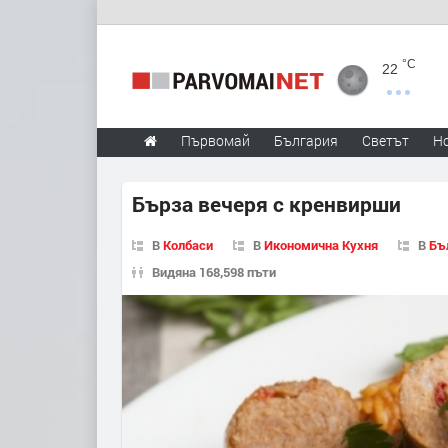
°C
22
Първомай
България
Светът
Н
Бърза вечеря с кренвирши
В
Колбаси
В
Икономична Кухня
В
Бъ
Видяна 168,598 пъти