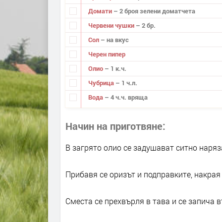
Домати
– 2 броя зелени доматчета
Червени чушки
– 2 бр.
Сол
– на вкус
Черен пипер
Олио
– 1 к.ч.
Чубрица
– 1 ч.л.
Вода
– 4 ч.ч. вряща
Начин на приготвяне
В загрято олио се задушават ситно наряз
Прибавя се оризът и подправките, накрая
Сместа се прехвърля в тава и се запича в