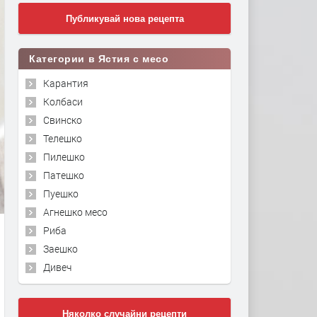
Публикувай нова рецепта
Категории в Ястия с месо
Карантия
Колбаси
Свинско
Телешко
Пилешко
Патешко
Пуешко
Агнешко месо
Риба
Заешко
Дивеч
Няколко случайни рецепти