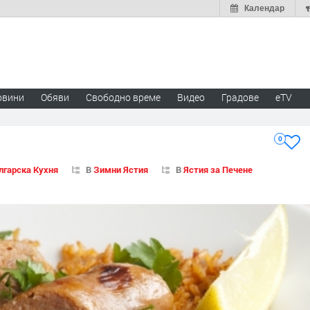
Календар
овини
Обяви
Свободно време
Видео
Градове
eTV
0
лгарска Кухня
В
Зимни Ястия
В
Ястия за Печене