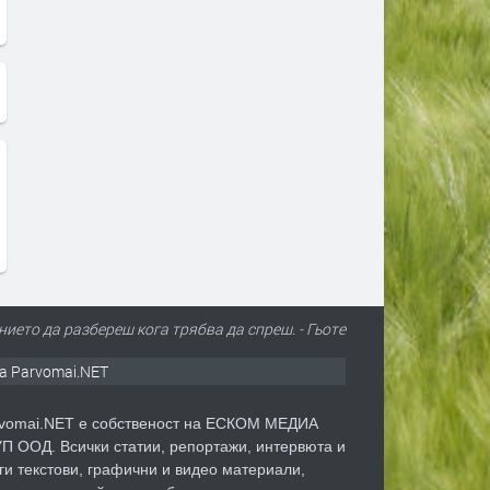
ието да разбереш кога трябва да спреш. - Гьоте
а Parvomai.NET
vomai.NET е собственост на ЕСКОМ МЕДИА
П ООД. Всички статии, репортажи, интервюта и
ги текстови, графични и видео материали,