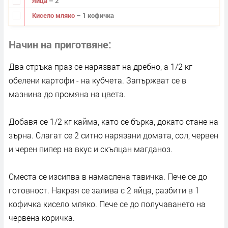
Яйца
– 2
Кисело мляко
– 1 кофичка
Начин на приготвяне
Два стръка праз се нарязват на дребно, а 1/2 кг
обелени картофи - на кубчета. Запържват се в
мазнина до промяна на цвета.
Добавя се 1/2 кг кайма, като се бърка, докато стане на
зърна. Слагат се 2 ситно нарязани домата, сол, червен
и черен пипер на вкус и скълцан магданоз.
Сместа се изсипва в намаслена тавичка. Пече се до
готовност. Накрая се залива с 2 яйца, разбити в 1
кофичка кисело мляко. Пече се до получаването на
червена коричка.