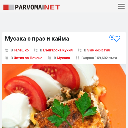
Мусака с праз и кайма
0
В
Телешко
В
Българска Кухня
В
Зимни Ястия
В
Ястия за Печене
В
Мусака
Видяна 169,602 пъти