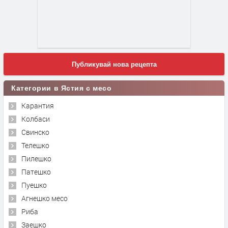
Публикувай нова рецепта
Категории в Ястия с месо
Карантия
Колбаси
Свинско
Телешко
Пилешко
Патешко
Пуешко
Агнешко месо
Риба
Заешко