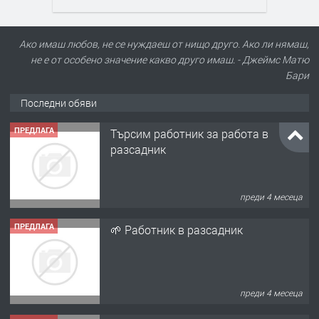
Ако имаш любов, не се нуждаеш от нищо друго. Ако ли нямаш,
не е от особено значение какво друго имаш. - Джеймс Матю
Бари
Последни обяви
ПРЕДЛАГА
Търсим работник за работа в
разсадник
преди 4 месеца
ПРЕДЛАГА
🌱 Работник в разсадник
преди 4 месеца