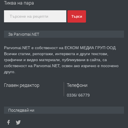
Тиква на пара
преди 1 година
Търси
ПРЕДЛАГА
Монтажник на малки детайли за
За Parvomai.NET
медицинската индустрия
Parvomai.NET е собственост на ЕСКОМ МЕДИА ГРУП ООД.
Всички статии, репортажи, интервюта и други текстови,
преди 1 година
графични и видео материали, публикувани в сайта, са
собственост на Parvomai.NET, освен ако изрично е посочено
ПРЕДЛАГА
Уроци по Математика
друго.
Главен редактор
Телефони
преди 1 година
0336/ 66779
ПРЕДЛАГА
Продавам апартамент - гр.
Последвай ни
Първомай