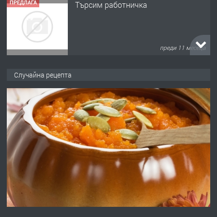
ПРЕДЛАГА
Търсим работничка
преди 11 месеца
ПРЕДЛАГА
Продава употребявани чисти и
Случайна рецепта
запазени матраци за спални.
преди 1 година
ПРЕДЛАГА
Работа за общи работници
преди 1 година
ПРЕДЛАГА
Първи поход "По стъпките на Ангел
Войвода"