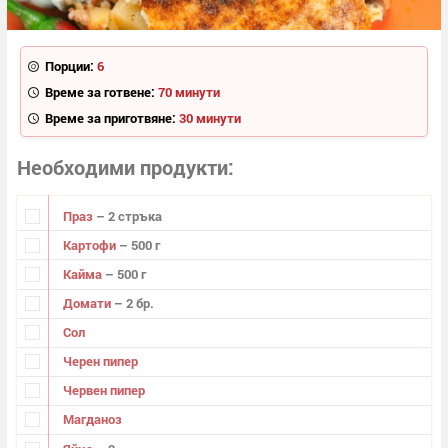
Порции:
6
Време за готвене:
70 минути
Време за приготвяне:
30 минути
Необходими продукти
Праз
– 2 стръка
Картофи
– 500 г
Кайма
– 500 г
Домати
– 2 бр.
Сол
Черен пипер
Червен пипер
Магданоз