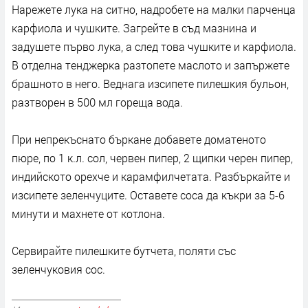
Нарежете лука на ситно, надробете на малки парченца
карфиола и чушките. Загрейте в съд мазнина и
задушете първо лука, а след това чушките и карфиола.
В отделна тенджерка разтопете маслото и запържете
брашното в него. Веднага изсипете пилешкия бульон,
разтворен в 500 мл гореща вода.
При непрекъснато бъркане добавете доматеното
пюре, по 1 к.л. сол, червен пипер, 2 щипки черен пипер,
индийското орехче и карамфилчетата. Разбъркайте и
изсипете зеленчуците. Оставете соса да къкри за 5-6
минути и махнете от котлона.
Сервирайте пилешките бутчета, поляти със
зеленчуковия сос.