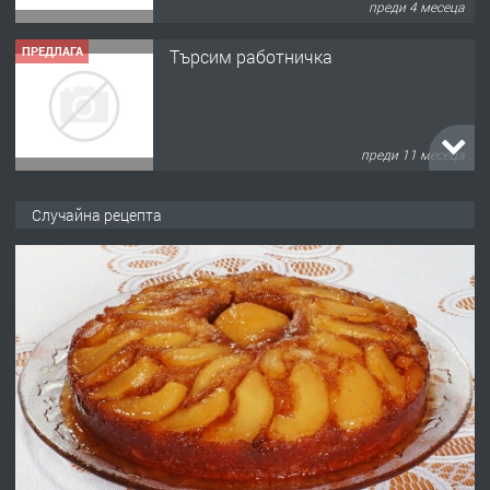
преди 4 месеца
ПРЕДЛАГА
Търсим работничка
преди 11 месеца
ПРЕДЛАГА
Продава употребявани чисти и
Случайна рецепта
запазени матраци за спални.
преди 1 година
ПРЕДЛАГА
Работа за общи работници
преди 1 година