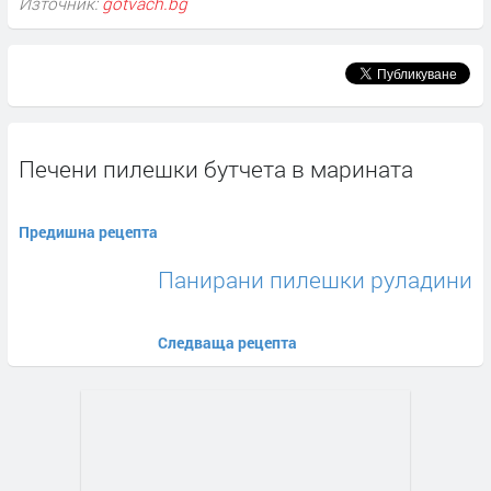
Източник:
gotvach.bg
Печени пилешки бутчета в марината
Предишна рецепта
Панирани пилешки руладини
Следваща рецепта