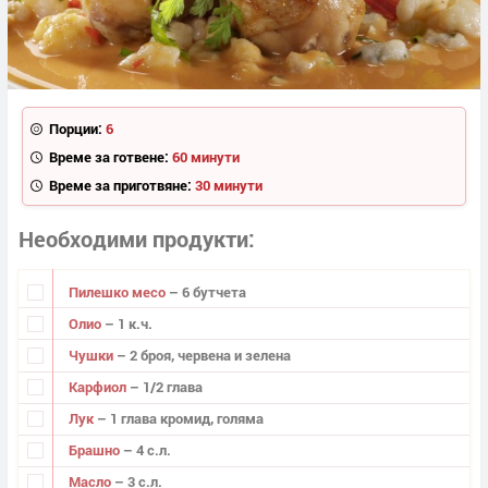
Порции:
6
Време за готвене:
60 минути
Време за приготвяне:
30 минути
Необходими продукти
Пилешко месо
– 6 бутчета
Олио
– 1 к.ч.
Чушки
– 2 броя, червена и зелена
Карфиол
– 1/2 глава
Лук
– 1 глава кромид, голяма
Брашно
– 4 с.л.
Масло
– 3 с.л.