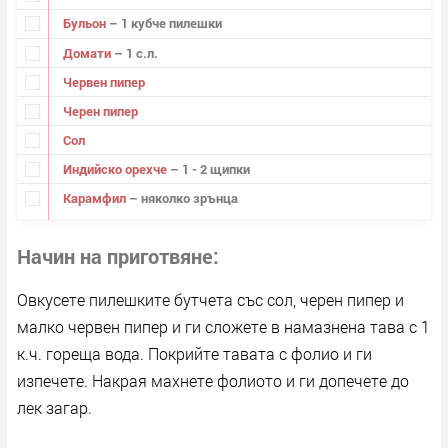
Бульон
– 1 кубче пилешки
Домати
– 1 с.л.
Червен пипер
Черен пипер
Сол
Индийско орехче
– 1 - 2 щипки
Карамфил
– няколко зрънца
Начин на приготвяне
Овкусете пилешките бутчета със сол, черен пипер и
малко червен пипер и ги сложете в намазнена тава с 1
к.ч. гореща вода. Покрийте тавата с фолио и ги
изпечете. Накрая махнете фолиото и ги допечете до
лек загар.