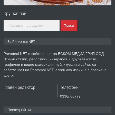
ПРЕДЛАГА
Първи поход "По стъпките на Ангел
Войвода"
Крушов пай
преди 1 година
Търси
ПРЕДЛАГА
Монтажник на малки детайли за
За Parvomai.NET
медицинската индустрия
Parvomai.NET е собственост на ЕСКОМ МЕДИА ГРУП ООД.
Всички статии, репортажи, интервюта и други текстови,
преди 1 година
графични и видео материали, публикувани в сайта, са
собственост на Parvomai.NET, освен ако изрично е посочено
ПРЕДЛАГА
Уроци по Математика
друго.
Главен редактор
Телефони
преди 1 година
0336/ 66779
ПРЕДЛАГА
Продавам апартамент - гр.
Последвай ни
Първомай