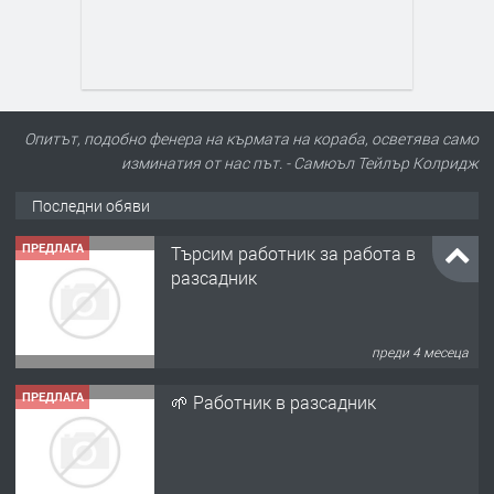
Опитът, подобно фенера на кърмата на кораба, осветява само
изминатия от нас път. - Самюъл Тейлър Колридж
Последни обяви
ПРЕДЛАГА
Търсим работник за работа в
разсадник
преди 4 месеца
ПРЕДЛАГА
🌱 Работник в разсадник