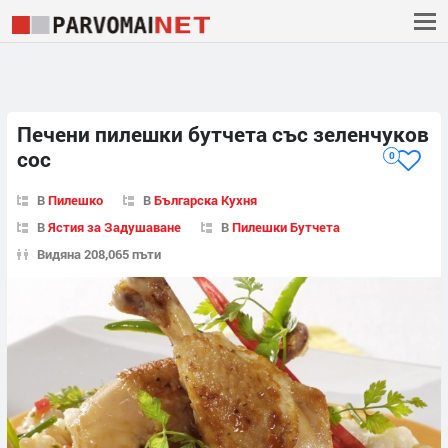
Печени пилешки бутчета със зеленчуков
сос
0
В
Пилешко
В
Българска Кухня
В
Ястия за Задушаване
В
Пилешки Бутчета
Видяна 208,065 пъти