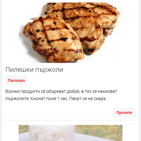
Пилешки пържоли
Пилешко
Всички продукти се объркват добре, в тях се накисват
пържолите. Киснат поне 1 час. Пекат се на скара.
Прочети