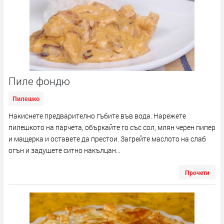
Пиле фондю
Пилешко
Накиснете предварително гъбите във вода. Нарежете
пилешкото на парчета, объркайте го със сол, млян черен пипер
и мащерка и оставете да престои. Загрейте маслото на слаб
огън и задушете ситно накълцан...
Прочети