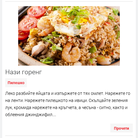
Нази горенг
Пилешко
Леко разбийте яйцата и изпържете от тях омлет. Нарежете го
на ленти. Нарежете пилешкото на ивици. Скълцайте зеления
лук, кромида нарежете на кръгчета, а чесъна - ситно, както и
облеения джинджифил....
Прочети