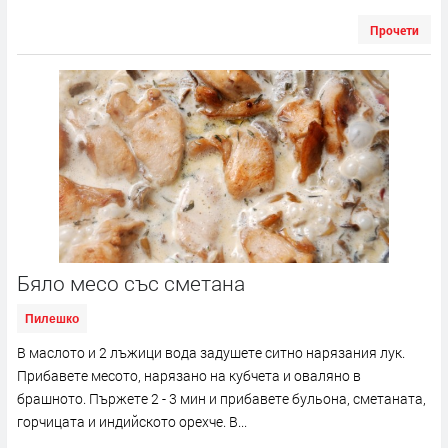
Прочети
Бяло месо със сметана
Пилешко
В маслото и 2 лъжици вода задушете ситно нарязания лук.
Прибавете месото, нарязано на кубчета и оваляно в
брашното. Пържете 2 - 3 мин и прибавете бульона, сметаната,
горчицата и индийското орехче. В...