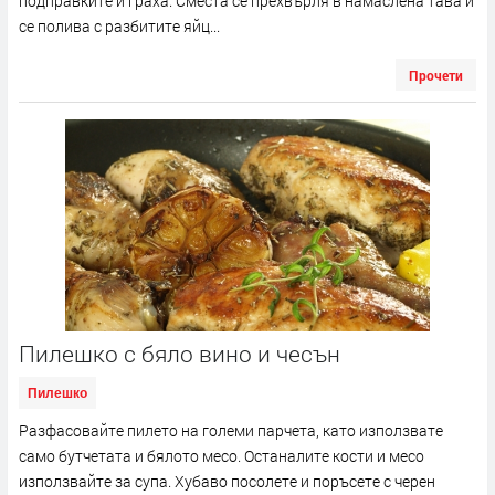
подправките и граха. Сместа се прехвърля в намаслена тава и
се полива с разбитите яйц...
Прочети
Пилешко с бяло вино и чесън
Пилешко
Разфасовайте пилето на големи парчета, като използвате
само бутчетата и бялото месо. Останалите кости и месо
използвайте за супа. Хубаво посолете и поръсете с черен