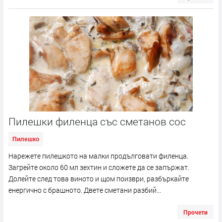
Пилешки филенца със сметанов сос
Пилешко
Нарежете пилешкото на малки продълговати филенца.
Загрейте около 60 мл зехтин и сложете да се запържат.
Долейте след това виното и щом поизври, разбъркайте
енергично с брашното. Двете сметани разбий...
Прочети