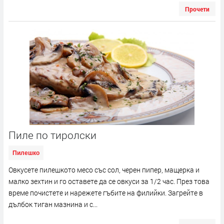
Прочети
Пиле по тиролски
Пилешко
Овкусете пилешкото месо със сол, черен пипер, мащерка и
малко зехтин и го оставете да се овкуси за 1/2 час. През това
време почистете и нарежете гъбите на филийки. Загрейте в
дълбок тиган мазнина и с...