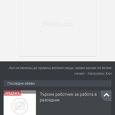
ПРЕДЛАГА
Търсим работник за работа в
разсадник
Ако не можеш да правиш велики неща, прави малки по велик
начин. - Наполеон Хил
Последни обяви
преди 4 месеца
ПРЕДЛАГА
🌱 Работник в разсадник