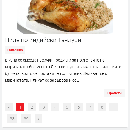
Пиле по индийски Тандури
Пилешко
В купа се смесват всички продукти за приготвяне на
маринатата без месото Леко се отделя кожата на пилешките
бутчета, които се поставят в голям плик. Заливат се с
маринатата. Пликът се завързва и се...
Прочети
«
1
2
3
4
5
6
7
8
...
38
39
»