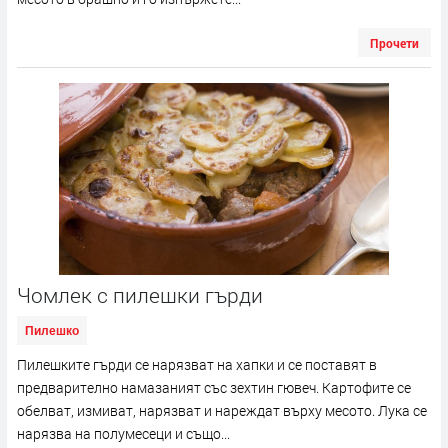
Прочети
Чомлек с пилешки гърди
Пилешко
Пилешките гърди се нарязват на хапки и се поставят в
предварително намазаният със зехтин гювеч. Картофите се
обелват, измиват, нарязват и нареждат върху месото. Лука се
нарязва на полумесеци и също...