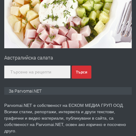
ПРЕДЛАГА
Първи поход "По стъпките на Ангел
Войвода"
преди 1 година
ПРЕДЛАГА
Монтажник на малки детайли за
медицинската индустрия
Австралийска салата
Търси
преди 1 година
ПРЕДЛАГА
Уроци по Математика
За Parvomai.NET
Parvomai.NET е собственост на ЕСКОМ МЕДИА ГРУП ООД.
Всички статии, репортажи, интервюта и други текстови,
преди 1 година
графични и видео материали, публикувани в сайта, са
собственост на Parvomai.NET, освен ако изрично е посочено
ПРЕДЛАГА
Продавам апартамент - гр.
друго.
Първомай