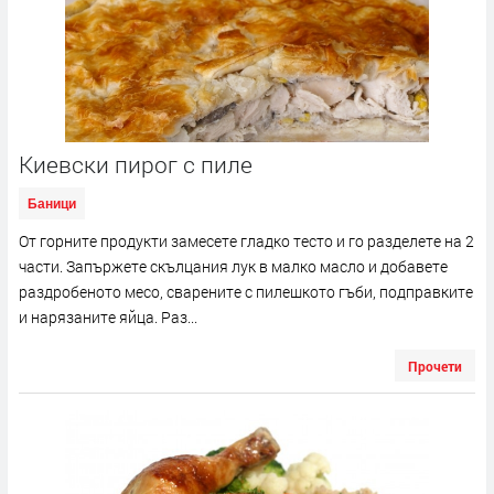
Киевски пирог с пиле
Баници
От горните продукти замесете гладко тесто и го разделете на 2
части. Запържете скълцания лук в малко масло и добавете
раздробеното месо, сварените с пилешкото гъби, подправките
и нарязаните яйца. Раз...
Прочети