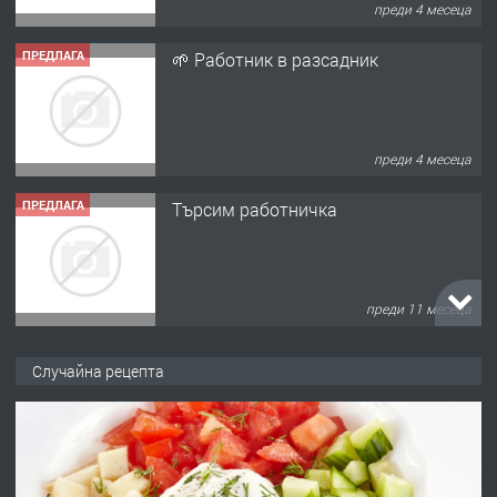
преди 4 месеца
ПРЕДЛАГА
Търсим работничка
преди 11 месеца
ПРЕДЛАГА
Продава употребявани чисти и
запазени матраци за спални.
преди 1 година
ПРЕДЛАГА
Работа за общи работници
Случайна рецепта
преди 1 година