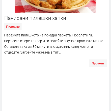
Панирани пилешки хапки
Пилешко
Нарежете пилешкото на по-едри парчета. Посолете ги,
поръсете с черен пипер и ги полейте в купа с прясното мляко.
Оставете така за 30 минути в хладилник, след което ги
отцедете. Загрейте мазнина в тиг...
Прочети