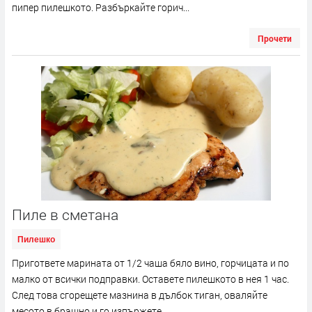
пипер пилешкото. Разбъркайте горич...
Прочети
Пиле в сметана
Пилешко
Пригответе марината от 1/2 чаша бяло вино, горчицата и по
малко от всички подправки. Оставете пилешкото в нея 1 час.
След това сгорещете мазнина в дълбок тиган, оваляйте
месото в брашно и го изпържете...