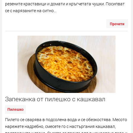
резените краставици и домати и кръгчетата чушки. Посипват
се с нарязаните на ситно...
Прочети
Запеканка от пилешко с кашкавал
Пилешко
Пилето се сварява в подсолена вода и се обезкостява. Месото
нарежете надребно, смесете го с настъргания кашкавал,