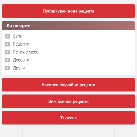
Публикувай нова рецепта
Категории
Супи
Рецепти
Ястия с месо
Десерти
Други
Няколко случайни рецепти
Виж всички рецепти
Търсене