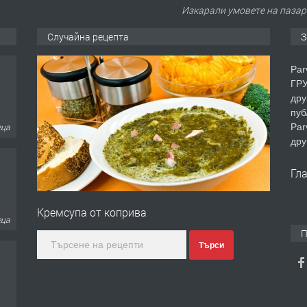
Изкарали умовете на пазара
Случайна рецепта
З
Par
ГРУ
дру
пуб
Par
еца
дру
Гл
Кремсупа от коприва
еца
П
Търси