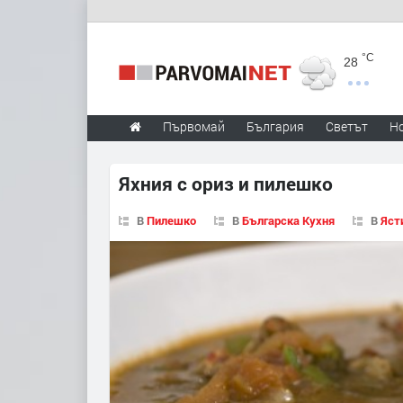
°C
28
Първомай
България
Светът
Н
Яхния с ориз и пилешко
В
Пилешко
В
Българска Кухня
В
Яст