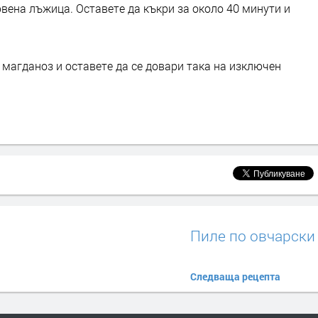
рвена лъжица. Оставете да къкри за около 40 минути и
магданоз и оставете да се довари така на изключен
Пиле по овчарски
Следваща рецепта