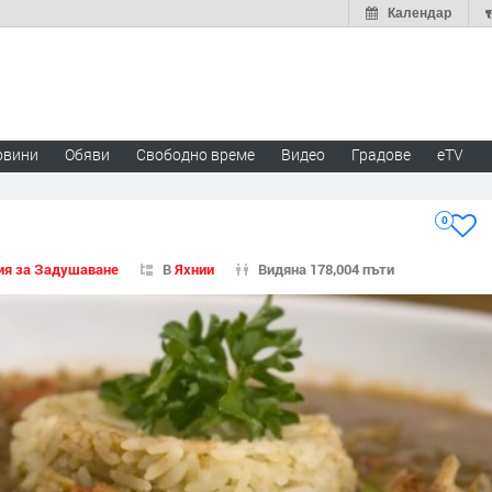
Календар
овини
Обяви
Свободно време
Видео
Градове
eTV
0
ия за Задушаване
В
Яхнии
Видяна 178,004 пъти