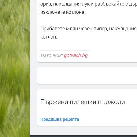
ориз, накълцания лук и разбъркайте с дъ
изключете котлона.
Прибавете млян черен пипер, накълцания 
котлон.
Източник:
gotvach.bg
Пържени пилешки пържоли
Предишна рецепта