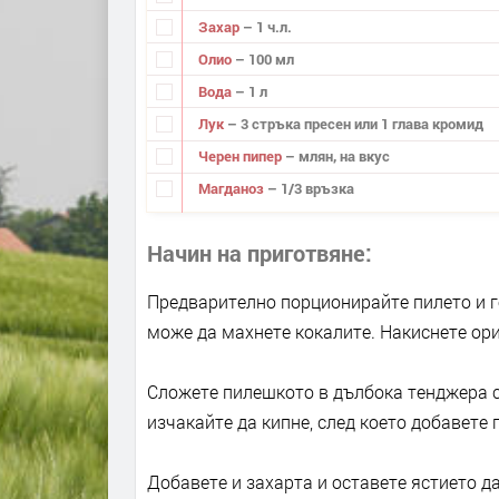
Захар
– 1 ч.л.
Олио
– 100 мл
Вода
– 1 л
Лук
– 3 стръка пресен или 1 глава кромид
Черен пипер
– млян, на вкус
Магданоз
– 1/3 връзка
Начин на приготвяне
Предварително порционирайте пилето и го
може да махнете кокалите. Накиснете ори
Сложете пилешкото в дълбока тенджера с
изчакайте да кипне, след което добавете
Добавете и захарта и оставете ястието д