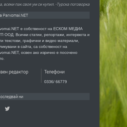
, всеки пак своя ум си купил. -Турска поговорка
а Parvomai.NET
vomai.NET е собственост на ЕСКОМ МЕДИА
П ООД. Всички статии, репортажи, интервюта и
ги текстови, графични и видео материали,
ликувани в сайта, са собственост на
vomai.NET, освен ако изрично е посочено
го.
авен редактор
Телефони
0336/ 66779
оследвай ни