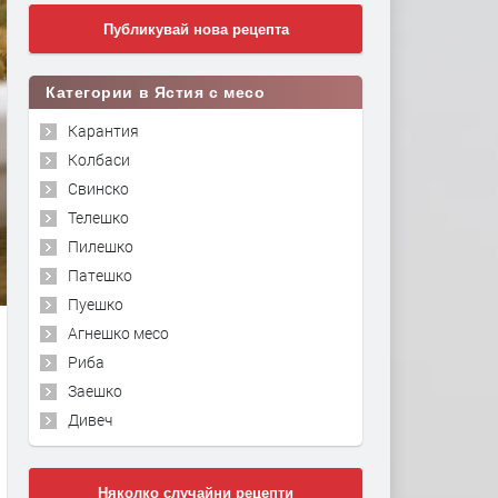
Публикувай нова рецепта
Категории в Ястия с месо
Карантия
Колбаси
Свинско
Телешко
Пилешко
Патешко
Пуешко
Агнешко месо
Риба
Заешко
Дивеч
Няколко случайни рецепти