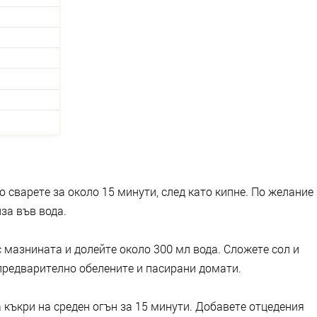
 сварете за около 15 минути, след като кипне. По желание
за във вода.
 мазнината и долейте около 300 мл вода. Сложете сол и
 предварително обелените и пасирани домати.
а къкри на среден огън за 15 минути. Добавете отцедения