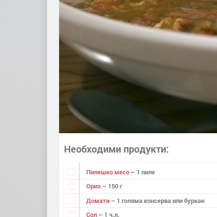
Необходими продукти
Пилешко месо
– 1 пиле
Ориз
– 150 г
Домати
– 1 голяма консерва или буркан
Сол
– 1 ч.л.