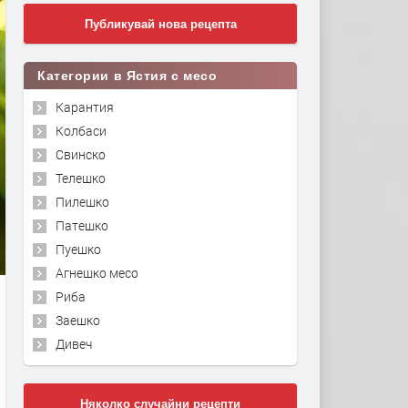
Публикувай нова рецепта
Категории в Ястия с месо
Карантия
Колбаси
Свинско
Телешко
Пилешко
Патешко
Пуешко
Агнешко месо
Риба
Заешко
Дивеч
Няколко случайни рецепти