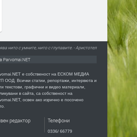
ва нито с умните, нито с глупавите. - Аристотел
а Parvomai.NET
vomai.NET е собственост на ЕСКОМ МЕДИА
П ООД. Всички статии, репортажи, интервюта и
ги текстови, графични и видео материали,
ликувани в сайта, са собственост на
vomai.NET, освен ако изрично е посочено
го.
авен редактор
Телефони
0336/ 66779