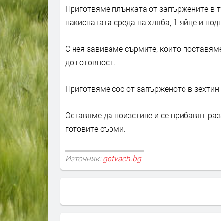
Приготвяме плънката от запържените в т
накиснатата среда на хляба, 1 яйце и под
С нея завиваме сърмите, които поставяме
до готовност.
Приготвяме сос от запърженото в зехтин б
Оставяме да поизстине и се прибавят ра
готовите сърми.
Източник:
gotvach.bg