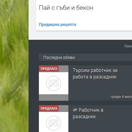
Пай с гъби и бекон
Предишна рецепта
Умни
Последни обяви
ПРЕДЛАГА
Търсим работник за
работа в разсадник
преди 4 мес
ПРЕДЛАГА
🌱 Работник в
разсадник
преди 4 мес