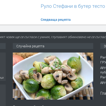
Руло Стефани в бутер тесто
Следваща рецепта
ят човек ще се съгласи с умния, глупавият обикновено не се съглася
Случайна рецепта
З
Par
ГРУ
дру
пуб
еца
Par
дру
Гл
еца