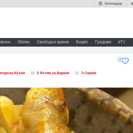
Календар
овини
Обяви
Свободно време
Видео
Градове
eTV
0
лгарска Кухня
В
Ястия за Варене
В
Сарми