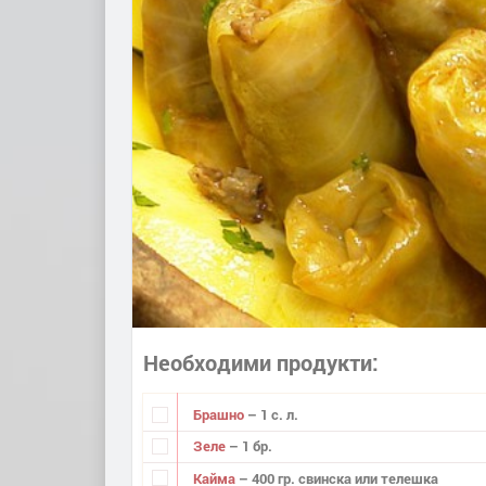
Необходими продукти
Брашно
– 1 с. л.
Зеле
– 1 бр.
Кайма
– 400 гр. свинска или телешка