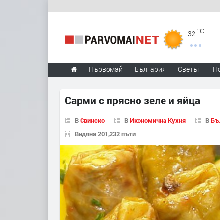
°C
32
Първомай
България
Светът
Н
Сарми с прясно зеле и яйца
В
Свинско
В
Икономична Кухня
В
Бъ
Видяна 201,232 пъти