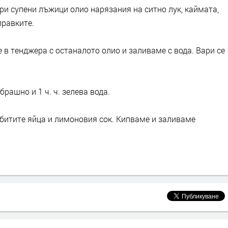
ри супени лъжици олио нарязания на ситно лук, каймата,
правките.
 в тенджера с останалото олио и заливаме с вода. Вари се
рашно и 1 ч. ч. зелева вода.
збитите яйца и лимоновия сок. Кипваме и заливаме