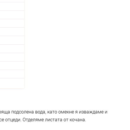
ряща подсолена вода, като омекне я изваждаме и
се отцеди. Отделяме листата от кочана.