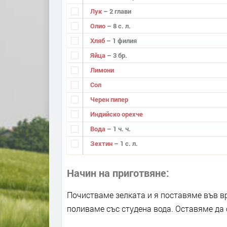
Лук
– 2 глави
Олио
– 8 с. л.
Хляб
– 1 филия
Яйца
– 3 бр.
Лимони
Сол
Черен пипер
Индийско орехче
Вода
– 1 ч. ч.
Зехтин
– 1 с. л.
Начин на приготвяне
Почистваме зелката и я поставяме във в
поливаме със студена вода. Оставяме да 