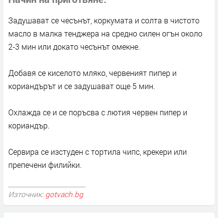
Задушават се чесънът, коркумата и солта в чистото
масло в малка тенджера на средно силен огън около
2-3 мин или докато чесънът омекне.
Добавя се киселото мляко, червеният пипер и
кориандърът и се задушават още 5 мин.
Охлажда се и се поръсва с лютия червен пипер и
кориандър.
Сервира се изстуден с тортила чипс, крекери или
препечени филийки.
Източник:
gotvach.bg