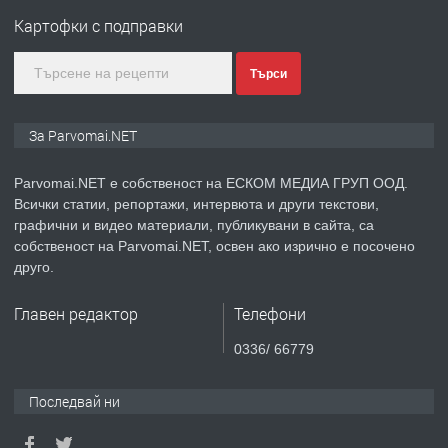
Войвода"
Картофки с подправки
преди 1 година
Търси
ПРЕДЛАГА
Монтажник на малки детайли за
За Parvomai.NET
медицинската индустрия
Parvomai.NET е собственост на ЕСКОМ МЕДИА ГРУП ООД.
Всички статии, репортажи, интервюта и други текстови,
преди 1 година
графични и видео материали, публикувани в сайта, са
собственост на Parvomai.NET, освен ако изрично е посочено
ПРЕДЛАГА
Уроци по Математика
друго.
Главен редактор
Телефони
преди 1 година
0336/ 66779
ПРЕДЛАГА
Продавам апартамент - гр.
Последвай ни
Първомай