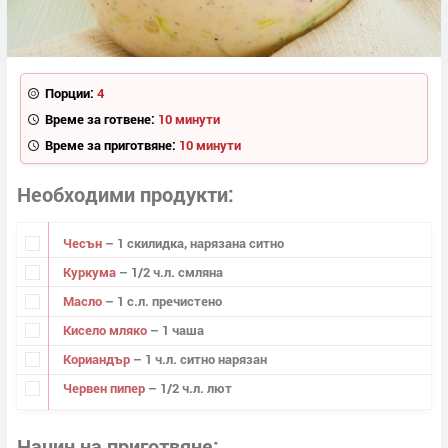
Порции:
4
Време за готвене:
10 минути
Време за приготвяне:
10 минути
Необходими продукти
Чесън
– 1 скилидка, нарязана ситно
Куркума
– 1/2 ч.л. смляна
Масло
– 1 с.л. пречистено
Кисело мляко
– 1 чаша
Кориандър
– 1 ч.л. ситно нарязан
Червен пипер
– 1/2 ч.л. лют
Начин на приготвяне