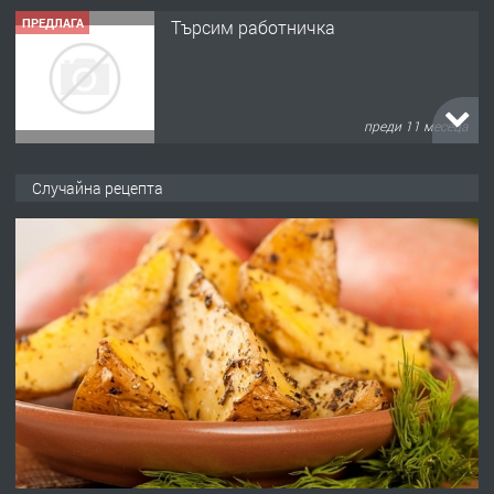
ПРЕДЛАГА
Търсим работничка
преди 11 месеца
ПРЕДЛАГА
Продава употребявани чисти и
Случайна рецепта
запазени матраци за спални.
преди 1 година
ПРЕДЛАГА
Работа за общи работници
преди 1 година
ПРЕДЛАГА
Първи поход "По стъпките на Ангел