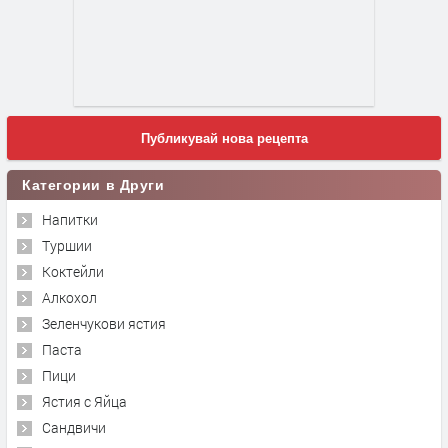
Публикувай нова рецепта
Категории в Други
Напитки
Туршии
Коктейли
Алкохол
Зеленчукови ястия
Паста
Пици
Ястия с Яйца
Сандвичи