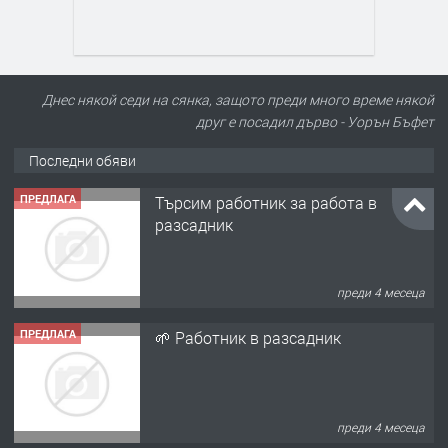
Днес някой седи на сянка, защото преди много време някой
друг е посадил дърво - Уорън Бъфет
Последни обяви
ПРЕДЛАГА
Търсим работник за работа в
разсадник
преди 4 месеца
ПРЕДЛАГА
🌱 Работник в разсадник
преди 4 месеца