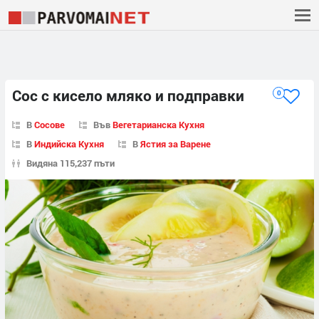
Сос с кисело мляко и подправки
0
В
Сосове
Във
Вегетарианска Кухня
В
Индийска Кухня
В
Ястия за Варене
Видяна 115,237 пъти