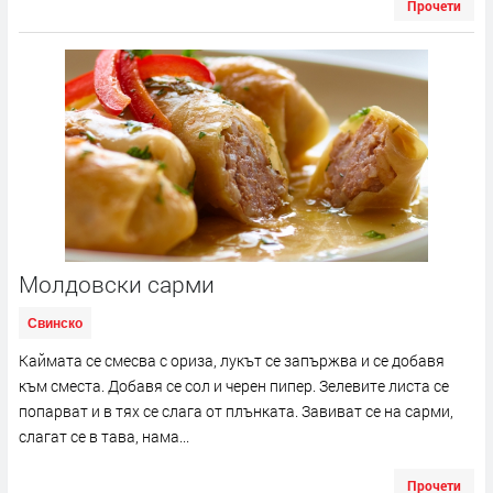
Прочети
Молдовски сарми
Свинско
Каймата се смесва с ориза, лукът се запържва и се добавя
към сместа. Добавя се сол и черен пипер. Зелевите листа се
попарват и в тях се слага от плънката. Завиват се на сарми,
слагат се в тава, нама...
Прочети