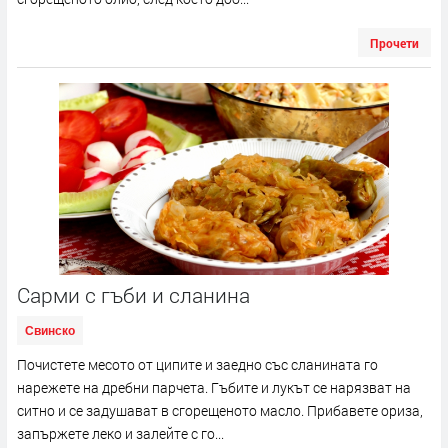
Прочети
Сарми с гъби и сланина
Свинско
Почистете месото от ципите и заедно със сланината го
нарежете на дребни парчета. Гъбите и лукът се нарязват на
ситно и се задушават в сгорещеното масло. Прибавете ориза,
запържете леко и залейте с го...