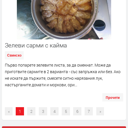
Зелеви сарми с кайма
Свинско
Първо попарете зелевите листа, за да омекнат. Може да
приготвите сармите в 2 варианта - със запръжка или без. Ако
не искате да пържите, смесете ситно нарязания лук,
настърганите домати и моркови, ори...
Прочети
«
1
2
3
4
5
6
7
»