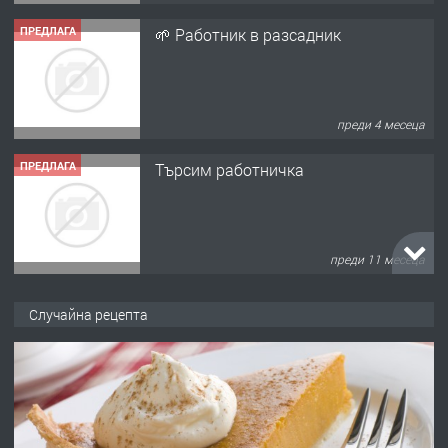
ПРЕДЛАГА
🌱 Работник в разсадник
преди 4 месеца
ПРЕДЛАГА
Търсим работничка
преди 11 месеца
ПРЕДЛАГА
Продава употребявани чисти и
Случайна рецепта
запазени матраци за спални.
преди 1 година
ПРЕДЛАГА
Работа за общи работници