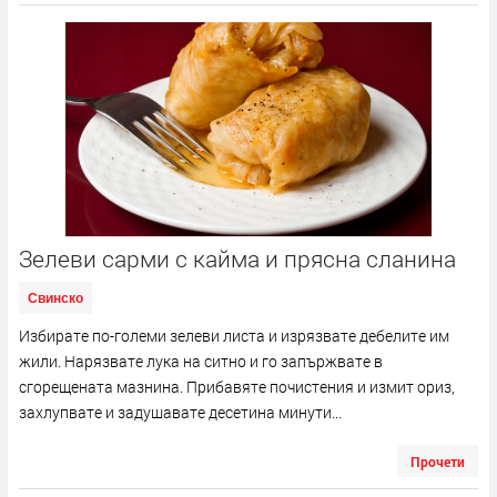
Зелеви сарми с кайма и прясна сланина
Свинско
Избирате по-големи зелеви листа и изрязвате дебелите им
жили. Нарязвате лука на ситно и го запържвате в
сгорещената мазнина. Прибавяте почистения и измит ориз,
захлупвате и задушавате десетина минути...
Прочети