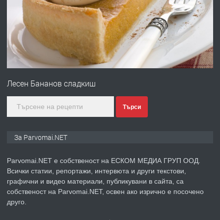
преди 1 година
ПРЕДЛАГА
Първи поход "По стъпките на Ангел
Войвода"
Лесен Бананов сладкиш
преди 1 година
Търси
ПРЕДЛАГА
Монтажник на малки детайли за
За Parvomai.NET
медицинската индустрия
Parvomai.NET е собственост на ЕСКОМ МЕДИА ГРУП ООД.
Всички статии, репортажи, интервюта и други текстови,
преди 1 година
графични и видео материали, публикувани в сайта, са
собственост на Parvomai.NET, освен ако изрично е посочено
ПРЕДЛАГА
Уроци по Математика
друго.