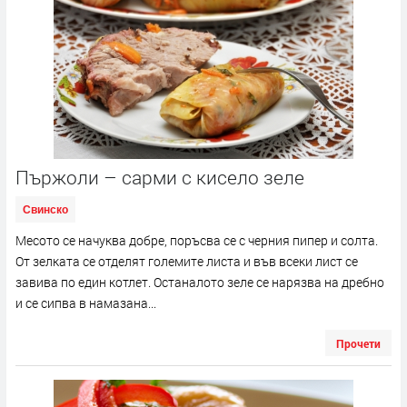
Пържоли – сарми с кисело зеле
Свинско
Месото се начуква добре, поръсва се с черния пипер и солта.
От зелката се отделят големите листа и във всеки лист се
завива по един котлет. Останалото зеле се нарязва на дребно
и се сипва в намазана...
Прочети