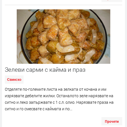
Зелеви сарми с кайма и праз
Свинско
Отделяте по-големите листа на зелката от кочана и им
изрязвате дебелите жилки. Останалото зеле нарязвате на
ситно и леко запържвате с 1 с.л. олио. Нарязвате праза на
ситно и го смесвате с каймата и по...
Прочети