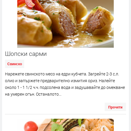
Шопски сарми
Свинско
Нарежете свинското месо на едри кубчета. Загрейте 2-3 с.л.
олио и запържете предварително измития ориз. Налейте
около 1 - 1 1/2 ч.ч. подсолена вода и задушавайте до омекване
на умерен огън. Останалото...
Прочети