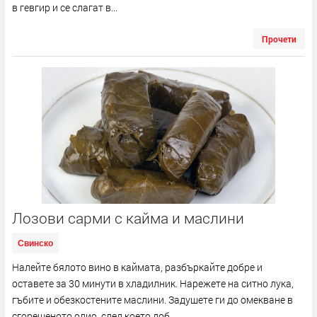
в гевгир и се слагат в...
Прочети
Лозови сарми с кайма и маслини
Свинско
Налейте бялото вино в каймата, разбъркайте добре и
оставете за 30 минути в хладилник. Нарежете на ситно лука,
гъбите и обезкостените маслини. Задушете ги до омекване в
сгорещеното олио, след което доб...