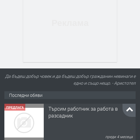
Да бъдеш добър човек и да бъдеш добър гражданин невинаги е
едно и също нещо. - Аристотел
Последни обяви
ПРЕДЛАГА
Търсим работник за работа в
разсадник
преди 4 месеца