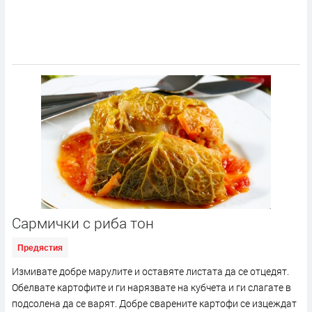
Сармички с риба тон
Предястия
Измивате добре марулите и оставяте листата да се отцедят.
Обелвате картофите и ги нарязвате на кубчета и ги слагате в
подсолена да се варят. Добре сварените картофи се изцеждат