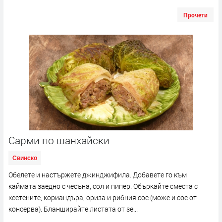
Прочети
Сарми по шанхайски
Свинско
Обелете и настържете джинджифила. Добавете го към
каймата заедно с чесъна, сол и пипер. Объркайте сместа с
кестените, кориандъра, ориза и рибния сос (може и сос от
консерва). Бланширайте листата от зе...