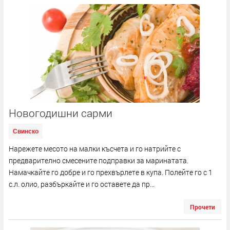
Новогодишни сарми
Свинско
Нарежете месото на малки късчета и го натрийте с
предварително смесените подправки за маринатата.
Намачкайте го добре и го прехвърлете в купа. Полейте го с 1
с.л. олио, разбъркайте и го оставете да пр...
Прочети