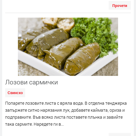
Прочети
Лозови сармички
Свинско
Попарете лозовите листа с вряла вода. В отделна тенджерка
запържете ситно нарязания лук, добавете каймата, ориза и
подправките. Във всяко листа поставете плънка и завийте
така сармите. Наредете ги в...