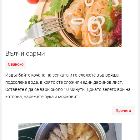
Вълчи сарми
Свинско
Издълбайте кочана на зелката и го сложете във вряща
подсолена вода, в която сте сложили един дафинов лист.
Оставете я да се вари около 10 минути. Докато зелето ври на
котлона, нарежете лука и морковит...
Прочети