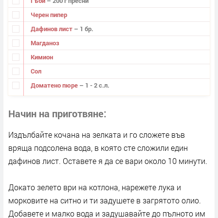
Гъби
– 200 г пресни
Черен пипер
Дафинов лист
– 1 бр.
Магданоз
Кимион
Сол
Доматено пюре
– 1 - 2 с.л.
Начин на приготвяне
Издълбайте кочана на зелката и го сложете във
вряща подсолена вода, в която сте сложили един
дафинов лист. Оставете я да се вари около 10 минути.
Докато зелето ври на котлона, нарежете лука и
морковите на ситно и ти задушете в загрятото олио.
Добавете и малко вода и задушавайте до пълното им