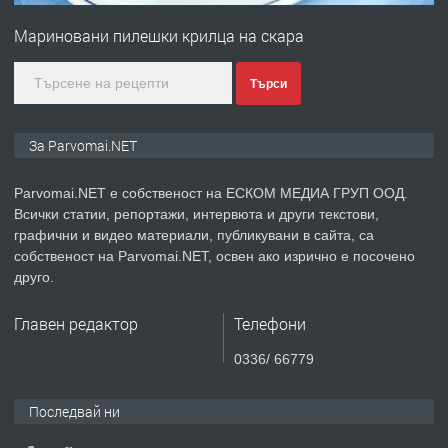
Войвода"
Мариновани пилешки крилца на скара
преди 1 година
Търси
ПРЕДЛАГА
Монтажник на малки детайли за
За Parvomai.NET
медицинската индустрия
Parvomai.NET е собственост на ЕСКОМ МЕДИА ГРУП ООД.
Всички статии, репортажи, интервюта и други текстови,
преди 1 година
графични и видео материали, публикувани в сайта, са
собственост на Parvomai.NET, освен ако изрично е посочено
ПРЕДЛАГА
Уроци по Математика
друго.
Главен редактор
Телефони
преди 1 година
0336/ 66779
ПРЕДЛАГА
Продавам апартамент - гр.
Последвай ни
Първомай