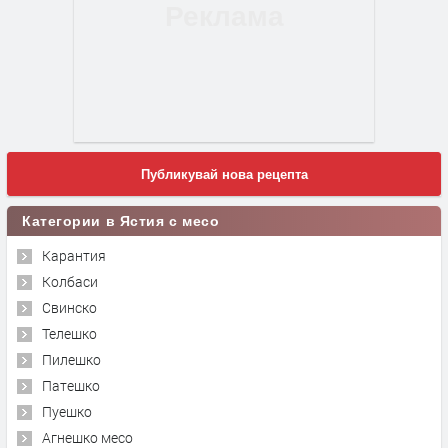
Публикувай нова рецепта
Категории в Ястия с месо
Карантия
Колбаси
Свинско
Телешко
Пилешко
Патешко
Пуешко
Агнешко месо