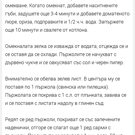
омекване. Когато омекнат, добавете наситнените
гъби, задушете още 3-4 минути и добавете доматеното
пюре, ориза, подправките и 1/2 ч.ч. вода. Запържете
още 10 минути и свалете от котлона.
Омекналата зелка се изважда от водата, отцежда се и
се оставя да се охлади. Пържолите се начукват с
дървено чукче и се овкусяват със сол и черен пипер.
Внимателно се обелва зелев лист. В центъра му се
поставя по 1 пържола (свинска или пилешка).
Пържолата се покрива с 1 с.л. от плънката, завива се
и се поставя с листата надолу в глинен съд.
Редят се ред пържоли, покриват се със запечените
наденички, отгоре се слагат още 1 ред сарми с