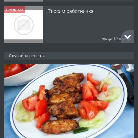
ПРЕДЛАГА
Търсим работничка
преди 10 месеца
ПРЕДЛАГА
Продава употребявани чисти и
Случайна рецепта
запазени матраци за спални.
преди 1 година
ПРЕДЛАГА
Работа за общи работници
преди 1 година
ПРЕДЛАГА
Първи поход "По стъпките на Ангел