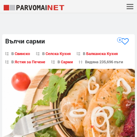
Вълчи сарми
0
В
Свинско
В
Селска Кухня
В
Балканска Кухня
В
Ястия за Печене
В
Сарми
Видяна 235,696 пъти