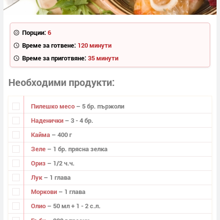
Порции:
6
Време за готвене:
120 минути
Време за приготвяне:
35 минути
Необходими продукти
Пилешко месо
– 5 бр. пържоли
Наденички
– 3 - 4 бр.
Кайма
– 400 г
Зеле
– 1 бр. прясна зелка
Ориз
– 1/2 ч.ч.
Лук
– 1 глава
Моркови
– 1 глава
Олио
– 50 мл + 1 - 2 с.л.