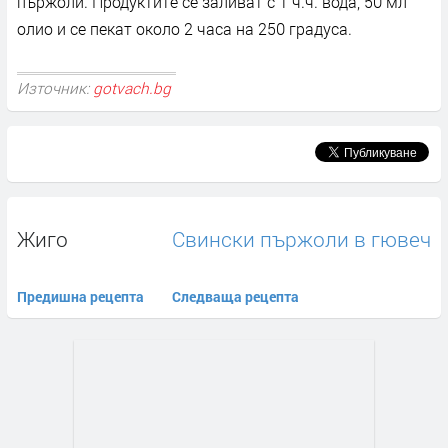
пържоли. Продуктите се заливат с 1 ч.ч. вода, 50 мл
олио и се пекат около 2 часа на 250 градуса.
Източник:
gotvach.bg
Жиго
Свински пържоли в гювеч
Предишна рецепта
Следваща рецепта