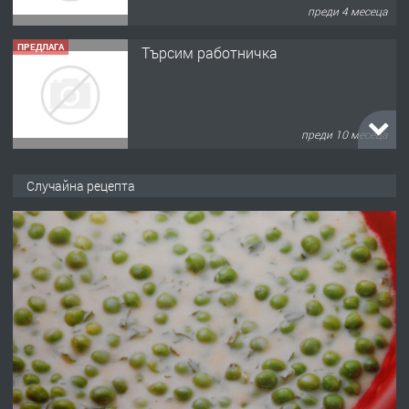
преди 4 месеца
ПРЕДЛАГА
Търсим работничка
преди 10 месеца
ПРЕДЛАГА
Продава употребявани чисти и
Случайна рецепта
запазени матраци за спални.
преди 1 година
ПРЕДЛАГА
Работа за общи работници
преди 1 година