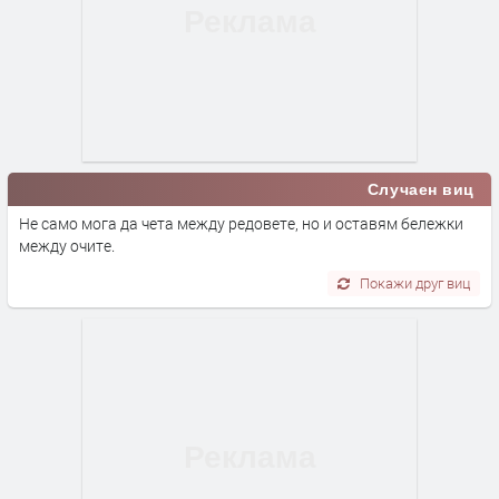
Случаен виц
Не само мога да чета между редовете, но и оставям бележки
между очите.
Покажи друг виц