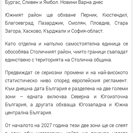
Бургас, Сливен и Ямбол. Новини Варна днес
Южният район ще обхване Перник, Кюстендил,
Благоевград, Пазарджик, Смолян, Пловдив, Стара
Загора, Хасково, Кърджали и София-област.
Като отделна и напълно самостоятелна единица се
обособява Столичният район, чиито граници съвпадат
единствено с територията на Столична община.
Предвиждат се сериозни промени и на най-високото
статистическо ниво според европейския регламент.
Към днешна дата България е разделена на две големи
зони – едната включва Северна и Югоизточна
България, а другата обхваща Югозападна и Южна
централна България.
От началото на 2027 година тези две зони ще се слеят