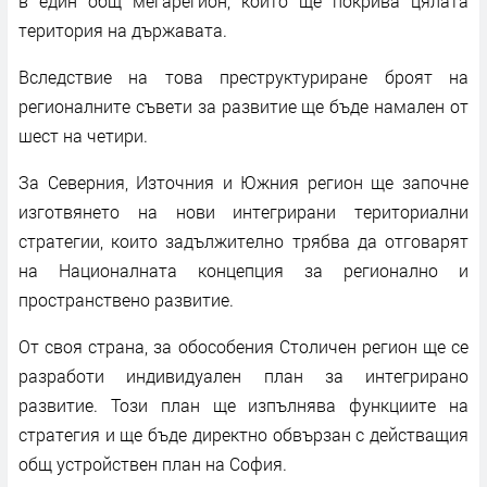
в един общ мегарегион, който ще покрива цялата
територия на държавата.
Вследствие на това преструктуриране броят на
регионалните съвети за развитие ще бъде намален от
шест на четири.
За Северния, Източния и Южния регион ще започне
изготвянето на нови интегрирани териториални
стратегии, които задължително трябва да отговарят
на Националната концепция за регионално и
пространствено развитие.
От своя страна, за обособения Столичен регион ще се
разработи индивидуален план за интегрирано
развитие. Този план ще изпълнява функциите на
стратегия и ще бъде директно обвързан с действащия
общ устройствен план на София.