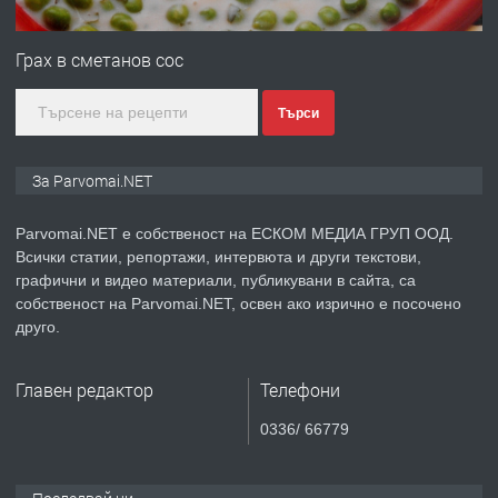
ПРЕДЛАГА
Първи поход "По стъпките на Ангел
Войвода"
Грах в сметанов сос
Търси
преди 1 година
ПРЕДЛАГА
Монтажник на малки детайли за
За Parvomai.NET
медицинската индустрия
Parvomai.NET е собственост на ЕСКОМ МЕДИА ГРУП ООД.
Всички статии, репортажи, интервюта и други текстови,
преди 1 година
графични и видео материали, публикувани в сайта, са
собственост на Parvomai.NET, освен ако изрично е посочено
ПРЕДЛАГА
Уроци по Математика
друго.
Главен редактор
Телефони
преди 1 година
0336/ 66779
ПРЕДЛАГА
Продавам апартамент - гр.
Първомай