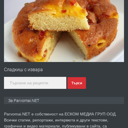
преди 1 година
ПРЕДЛАГА
Работа за общи работници
преди 1 година
ПРЕДЛАГА
Първи поход "По стъпките на Ангел
Войвода"
Сладкиш с извара
преди 1 година
Търси
ПРЕДЛАГА
Монтажник на малки детайли за
За Parvomai.NET
медицинската индустрия
Parvomai.NET е собственост на ЕСКОМ МЕДИА ГРУП ООД.
Всички статии, репортажи, интервюта и други текстови,
преди 1 година
графични и видео материали, публикувани в сайта, са