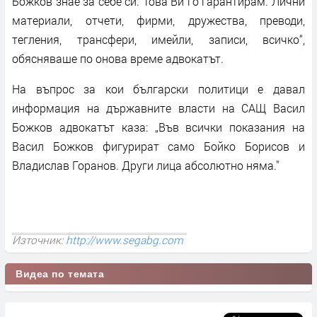
Божков знае за себе си. Това Ви го гарантирам. Лични
материали, отчети, фирми, дружества, преводи,
тегления, трансфери, имейли, записи, всичко“,
обясняваше по онова време адвокатът.
На въпрос за кои български политици е давал
информация на държавните власти на САЩ Васил
Божков адвокатът каза: „Във всички показания на
Васил Божков фигурират само Бойко Борисов и
Владислав Горанов. Други лица абсолютно няма."
Източник:
http://www.segabg.com
Видеа по темата