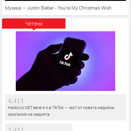
Музика – Justin Bieber - You're My Christmas Wish
Четени
4,413
Haskovo.NET вече е и в TikTok – част от новата медийна
кампания на медията
2,452