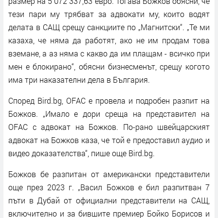
размер на 5 072 337,63 евро. Тогава Божков обясни, че
тези пари му трябват за адвокати му, които водят
делата в САЩ срещу санкциите по „Магнитски“. „Те ми
казаха, че няма да работят, ако не им продам това
вземане, а аз няма с какво да им плащам - всичко при
мен е блокирано“, обясни бизнесменът, срещу когото
има три наказателни дела в България.
Според Bird.bg, OFAC е провела и подробен разпит на
Божков. „Имало е дори среща на представител на
OFAC с адвокат на Божков. По-рано швейцарският
адвокат на Божков каза, че той е предоставил аудио и
видео доказателства“, пише още Bird.bg.
Божков бе разпитан от американски представители
още през 2023 г. „Васил Божков е бил разпитван 7
пъти в Дубай от официални представители на САЩ,
включително и за бившите премиер Бойко Борисов и