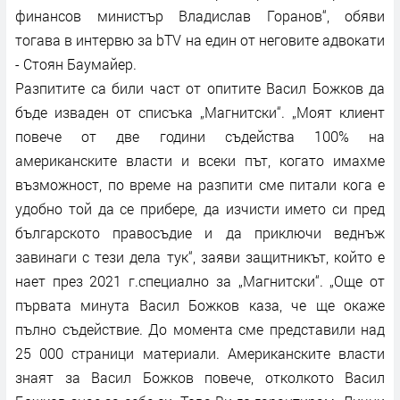
финансов министър Владислав Горанов“, обяви
тогава в интервю за bTV на един от неговите адвокати
- Стоян Баумайер.
Разпитите са били част от опитите Васил Божков да
бъде изваден от списъка „Магнитски“. „Моят клиент
повече от две години съдейства 100% на
американските власти и всеки път, когато имахме
възможност, по време на разпити сме питали кога е
удобно той да се прибере, да изчисти името си пред
българското правосъдие и да приключи веднъж
завинаги с тези дела тук“, заяви защитникът, който е
нает през 2021 г.специално за „Магнитски“. „Още от
първата минута Васил Божков каза, че ще окаже
пълно съдействие. До момента сме представили над
25 000 страници материали. Американските власти
знаят за Васил Божков повече, отколкото Васил