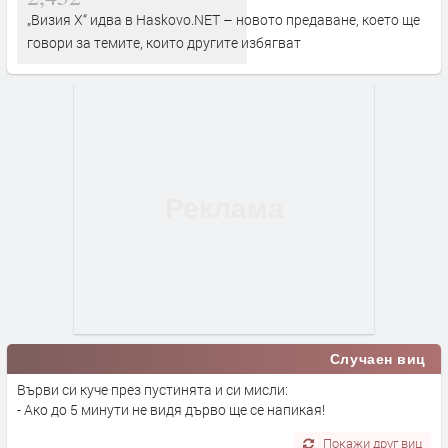
„Визия Х“ идва в Haskovo.NET – новото предаване, което ще
говори за темите, които другите избягват
Случаен виц
Върви си куче през пустинята и си мисли:
- Ако до 5 минути не видя дърво ще се напикая!
Покажи друг виц