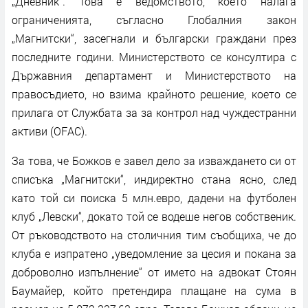
„Дневник“. Това е ведомството, което налага
ограниченията, съгласно Глобалния закон
„Магнитски“, засегнали и български граждани през
последните години. Министерството се консултира с
Държавния департамент и Министерството на
правосъдието, но взима крайното решение, което се
прилага от Службата за за контрол над чуждестранни
активи (OFAC).
За това, че Божков е завел дело за изваждането си от
списъка „Магнитски“, индиректно стана ясно, след
като той си поиска 5 млн.евро, дадени на футболен
клуб „Левски“, докато той се водеше негов собственик.
От ръководството на столичния тим съобщиха, че до
клуба е изпратено „уведомление за цесия и покана за
доброволно изпълнение“ от името на адвокат Стоян
Баумайер, който претендира плащане на сума в