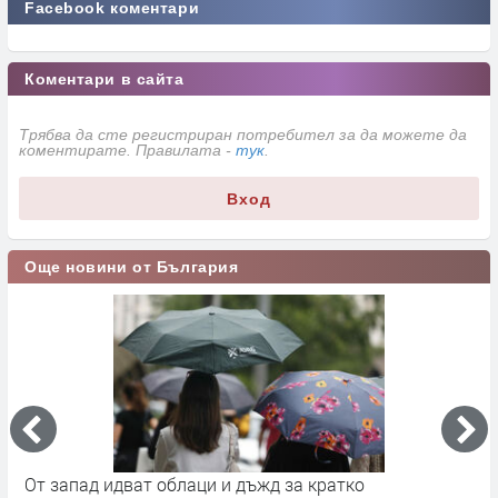
Facebook коментари
Коментари в сайта
Трябва да сте регистриран потребител за да можете да
коментирате. Правилата -
тук
.
Вход
Още новини от България
а
От запад идват облаци и дъжд за кратко
П