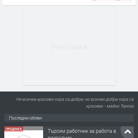
Не всички красиви хора са добри, но всички добри хора са
красиви. - майка Тереза
Последни обяви
ПРЕДЛАГА
Търсим работник за работа в
разсадник