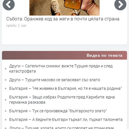
ъбота: Оранжев код за жеги в почти цялата страна
Поредн
водопр
еди 1 час
преди 1
Видеа по темата
Други – Сателитни снимки: вижте Турция преди и след
катастрофата
Други – Турците масово се запасяват със злато
България – "Не живеем в България, но тя е нашата родина"
България – Защо избрах Родопите пред Карибите: една
германка разказва
България – Тук се произвежда "българското злато"
България – А бедните българи търкат ли, търкат талончета
Други – Турция: хората, които си говорят на птичи език