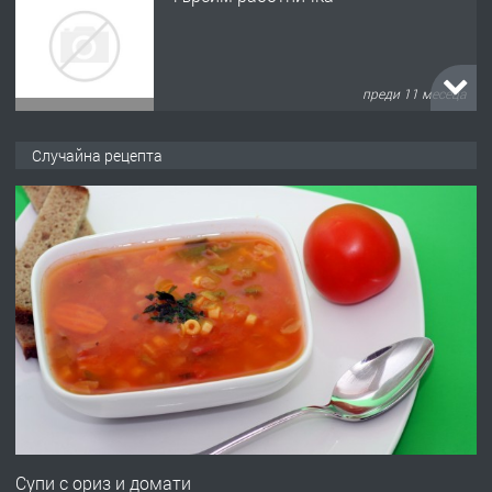
преди 11 месеца
ПРЕДЛАГА
Продава употребявани чисти и
запазени матраци за спални.
Случайна рецепта
преди 1 година
ПРЕДЛАГА
Работа за общи работници
преди 1 година
ПРЕДЛАГА
Първи поход "По стъпките на Ангел
Войвода"
Супи с ориз и домати