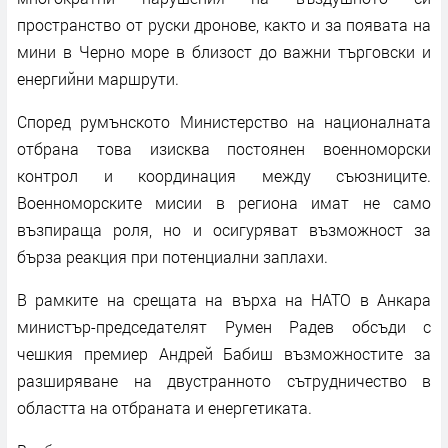
пространство от руски дронове, както и за появата на
мини в Черно море в близост до важни търговски и
енергийни маршрути.
Според румънското Министерство на националната
отбрана това изисква постоянен военноморски
контрол и координация между съюзниците.
Военноморските мисии в региона имат не само
възпираща роля, но и осигуряват възможност за
бърза реакция при потенциални заплахи.
В рамките на срещата на върха на НАТО в Анкара
министър-председателят Румен Радев обсъди с
чешкия премиер Андрей Бабиш възможностите за
разширяване на двустранното сътрудничество в
областта на отбраната и енергетиката.