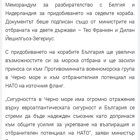
Меморандум за разбирателство с Белгия и
Нидерландия за придобиването на седемте кораба.
Документът беше подписан също от министрите на
отбраната на двете държави – Тео Франкен и Дилан
Йешилгьоз-Зегериус.
С придобиването на корабите България ще увеличи
възможностите си за морска отбрана и ще засили
приноса си към Противоминната военноморска група
в Черно море и към отбранителния потенциал на
НАТО на източния фланг.
„Сигурността в Черно море има огромно отражение
върху евроатлантическата сигурност и България се
стреми да бъде надежден съюзник като допринася
към общите усилия за укрепване на възпиращия и
отбранителен потенциал на НАТО“, заяви министър