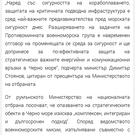
„Наред със сигурността на корабоплаването,
защитата на критичната подводна инфраструктура е
сред най-важните предизвикателства пред морската
сигурност днес. Разширяването на задачите на
Противоминната военноморска група е навременен
отговор на променящата се среда за сигурност и ще
допринесе за по-ефективната защита на
стратегически важните енергийни и комуникационни
връзки в Черно море“, подчерта министър Димитър
Стоянов, цитиран от пресцентъра на Министерството
на отбраната.
От румънското Министерство на националната
отбрана посочват, че опазването на стратегическите
обекти в Черно море изисква „комплексен, интегриран
и дългосрочен подход“. Според ведомството
военноморските мисии, изпълнявани съвместно с