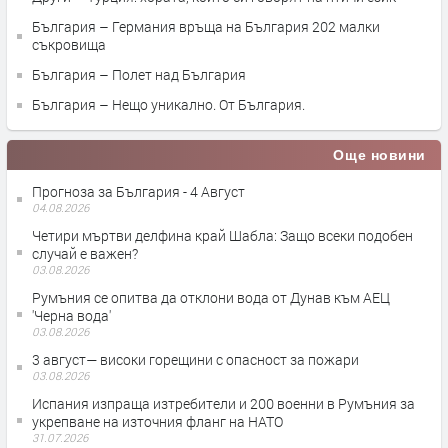
България – Германия връща на България 202 малки
съкровища
България – Полет над България
България – Нещо уникално. От България.
Още новини
Прогноза за България - 4 Август
04.08.2026
Четири мъртви делфина край Шабла: Защо всеки подобен
случай е важен?
03.08.2026
Румъния се опитва да отклони вода от Дунав към АЕЦ
'Черна вода'
03.08.2026
3 август— високи горещини с опасност за пожари
03.08.2026
Испания изпраща изтребители и 200 военни в Румъния за
укрепване на източния фланг на НАТО
31.07.2026