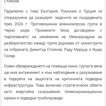
Стоянов.
Паралелно с това България, Румъния и Турция се
споразумяха да разширят задачите на създадената
през 2024 г. Противоминна военноморска група в
Черно море. Промените бяха договорени с
подписването на изменение на Меморандума за
разбирателство между трите държави от министрите
на отбраната Димитър Стоянов, Раду Мируца и Яшар
Гюлер.
Освен обезвреждането на плаващи мини, групата вече
ще има ангажимент и към наблюдение и разузнаване
в подкрепа на защитата на критичната подводна
инфраструктура. Това включва стратегически обекти
като енергийни съоръжения, телекомуникационни
мрежи и подводни тръбопроводи.