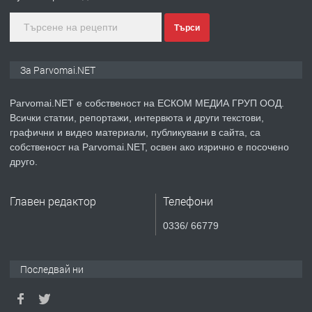
преди 1 година
Търси
ПРЕДЛАГА
Монтажник на малки детайли за
медицинската индустрия
За Parvomai.NET
Parvomai.NET е собственост на ЕСКОМ МЕДИА ГРУП ООД.
преди 1 година
Всички статии, репортажи, интервюта и други текстови,
графични и видео материали, публикувани в сайта, са
ПРЕДЛАГА
Уроци по Математика
собственост на Parvomai.NET, освен ако изрично е посочено
друго.
Главен редактор
Телефони
преди 1 година
0336/ 66779
ПРЕДЛАГА
Продавам апартамент - гр.
Първомай
Последвай ни
преди 1 година