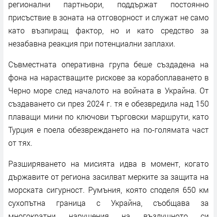
регионални партньори, поддържат постоянно
присъствие в зоната на отговорност и служат не само
като възпиращ фактор, но и като средство за
незабавна реакция при потенциални заплахи.
Съвместната оперативна група беше създадена на
фона на нарастващите рискове за корабоплаването в
Черно море след началото на войната в Украйна. От
създаването си през 2024 г. тя е обезвредила над 150
плаващи мини по ключови търговски маршрути, като
Турция е поела обезвреждането на по-голямата част
от тях.
Разширяването на мисията идва в момент, когато
държавите от региона засилват мерките за защита на
морската сигурност. Румъния, която споделя 650 км
сухопътна граница с Украйна, съобщава за
многократни нарушения на въздушното си