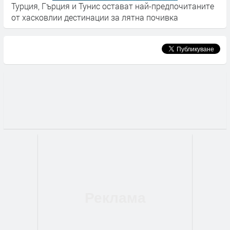
, Гърция и Тунис остават най-предпочитаните
Сателитни 
ковлии дестинации за лятна почивка
катастроф