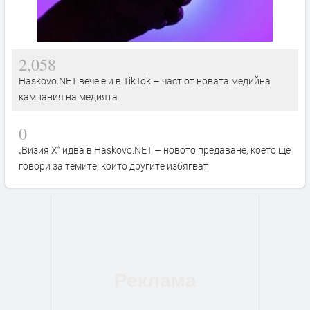
2,058
Haskovo.NET вече е и в TikTok – част от новата медийна
кампания на медията
0
„Визия Х“ идва в Haskovo.NET – новото предаване, което ще
говори за темите, които другите избягват