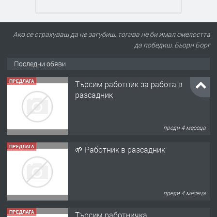
Ако се страхуваш да не загубиш, тогава не би имал смелостта
да победиш. Бьорн Борг
Последни обяви
ПРЕДЛАГА
Търсим работник за работа в
разсадник
преди 4 месеца
ПРЕДЛАГА
🌱 Работник в разсадник
преди 4 месеца
ПРЕДЛАГА
Търсим работничка