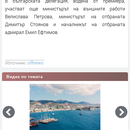
В българската делегация, водена от премиера,
участват още министърът на външните работи
Велислава Петрова, министърът на отбраната
Димитър Стоянов и началникът на отбраната
адмирал Емил Ефтимов.
Източник:
offnews
Видеа по темата